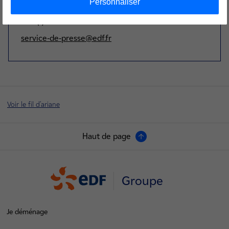
Personnaliser
+33 (1) 40 42 46 37
service-de-presse@edf.fr
Voir le fil d'ariane
Haut de page
Groupe
Je déménage