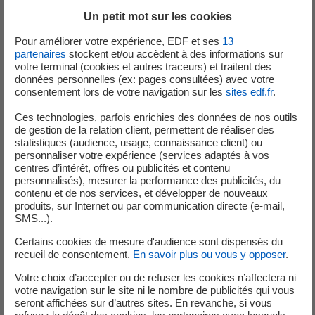
début de production d’électricité par l’unité n°1 fin 2025. À
Un petit mot sur les cookies
ce titre sont mis en œuvre, sous l’autorité de la direction
de programme, des plans d’action opérationnels
Pour améliorer votre expérience, EDF et ses
13
partenaires
stockent et/ou accèdent à des informations sur
impliquant les équipes d’ingénierie du groupe EDF en
votre terminal (cookies et autres traceurs) et traitent des
Grande-Bretagne et en France, les constructeurs des
données personnelles (ex: pages consultées) avec votre
bâtiments et des ouvrages annexes, et les fournisseurs
consentement lors de votre navigation sur les
sites edf.fr
.
d’équipements et de systèmes dans l’ensemble de la
Ces technologies, parfois enrichies des données de nos outils
chaîne de fourniture.
de gestion de la relation client, permettent de réaliser des
statistiques (audience, usage, connaissance client) ou
personnaliser votre expérience (services adaptés à vos
centres d’intérêt, offres ou publicités et contenu
(1) Comme indiqué dans le communiqué de presse de
personnalisés), mesurer la performance des publicités, du
Juillet 2017, ce risque de report induirait un coût
contenu et de nos services, et développer de nouveaux
produits, sur Internet ou par communication directe (e-mail,
supplémentaire potentiel de l’ordre de 0,7 milliard de
SMS...).
livres sterling 2015. Dans cette hypothèse le TRI pour EDF
Certains cookies de mesure d'audience sont dispensés du
serait diminué d’environ 0,3%.
recueil de consentement.
En savoir plus ou vous y opposer
.
(2) En livres sterling 2015, hors intérêts intercalaires et
hors effet de change par rapport à un taux de change de
Votre choix d’accepter ou de refuser les cookies n’affectera ni
votre navigation sur le site ni le nombre de publicités qui vous
référence du projet de 1 livre sterling = 1,23 euros.
seront affichées sur d’autres sites. En revanche, si vous
(3) Coûts additionnels nets des plans d’actions