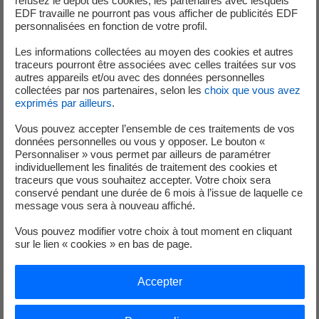
refusez le dépôt des cookies, les partenaires avec lesquels
(4) Taux de rentabilité prévisionnel d’EDF calculé sur la
EDF travaille ne pourront pas vous afficher de publicités EDF
personnalisées en fonction de votre profil.
base d’un taux de change de 1 livre sterling= 1,15€, et
incluant le mécanisme plafonné et encadré de
Les informations collectées au moyen des cookies et autres
compensation des surcoûts liés à des dépassements de
traceurs pourront être associées avec celles traitées sur vos
autres appareils et/ou avec des données personnelles
budget ou à des retards en place entre les actionnaires.
collectées par nos partenaires, selon les
choix que vous avez
exprimés par ailleurs
.
Vous pouvez accepter l’ensemble de ces traitements de vos
données personnelles ou vous y opposer. Le bouton «
Personnaliser » vous permet par ailleurs de paramétrer
Analystes et Investisseurs
individuellement les finalités de traitement des cookies et
traceurs que vous souhaitez accepter. Votre choix sera
conservé pendant une durée de 6 mois à l’issue de laquelle ce
+33 (0) 1 40 42 40 38
message vous sera à nouveau affiché.
Vous pouvez modifier votre choix à tout moment en cliquant
sur le lien « cookies » en bas de page.
Accepter
Service de Presse