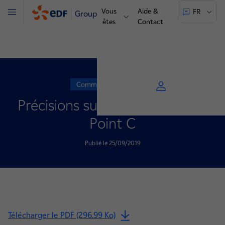
Vous
Aide &
FR
Groupe
Menu
êtes
Contact
Communiqué de presse
Précisions sur le projet Hinkley
Point C
Publié le 25/09/2019
Télécharger le PDF (296.99 Ko)