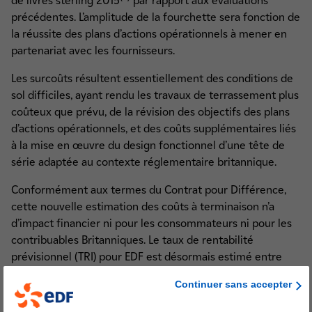
de livres sterling 2015
par rapport aux évaluations
précédentes. L’amplitude de la fourchette sera fonction de
la réussite des plans d’actions opérationnels à mener en
partenariat avec les fournisseurs.
Les surcoûts résultent essentiellement des conditions de
sol difficiles, ayant rendu les travaux de terrassement plus
coûteux que prévu, de la révision des objectifs des plans
d’actions opérationnels, et des coûts supplémentaires liés
à la mise en œuvre du design fonctionnel d’une tête de
série adaptée au contexte réglementaire britannique.
Conformément aux termes du Contrat pour Différence,
cette nouvelle estimation des coûts à terminaison n’a
d’impact financier ni pour les consommateurs ni pour les
contribuables Britanniques. Le taux de rentabilité
prévisionnel (TRI) pour EDF est désormais estimé entre
(4)
7,6% et 7,8%.
Continuer sans accepter
Le management du projet reste mobilisé sur l’objectif du