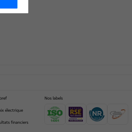
bref
Nos labels
ix électrique
ltats financiers