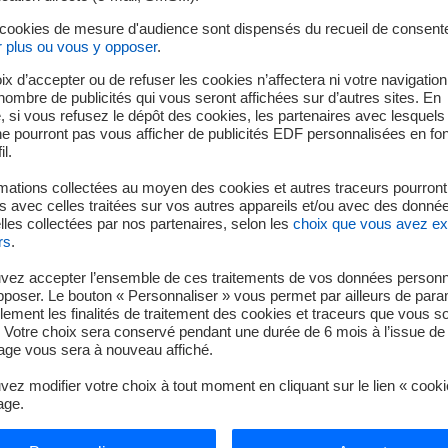
décisifs pour accompagner le développement de l’économie num
 cookies de mesure d'audience sont dispensés du recueil de consent
r plus ou vous y opposer
.
e de due diligence durant laquelle le porteur de projet engag
ratives nécessaires à la poursuite du projet. Une promesse de 
ix d’accepter ou de refuser les cookies n’affectera ni votre navigation
durant cette phase ; le bail définitif sera conclu à l’obtention d
e nombre de publicités qui vous seront affichées sur d’autres sites. En
 si vous refusez le dépôt des cookies, les partenaires avec lesquel
 ne pourront pas vous afficher de publicités EDF personnalisées en fo
marche engagée par EDF visant à valoriser certains de ses anciens
il.
rojets à forte consommation électrique. Ces terrains bénéficient
u public de transport, permettant d’optimiser les délais de mi
mations collectées au moyen des cookies et autres traceurs pourront
 avec celles traitées sur vos autres appareils et/ou avec des donné
les collectées par nos partenaires, selon les
choix que vous avez e
 «
Le projet retenu pour le site de Bouchain illustre la capacité d
rs
.
 grande ampleur grâce à une électricité compétitive, souveraine
 des projets qui conjuguent excellence industrielle, exigence 
vez accepter l’ensemble de ces traitements de vos données personn
pposer. Le bouton « Personnaliser » vous permet par ailleurs de para
, tout en donnant une nouvelle vocation à ses anciens sites indus
llement les finalités de traitement des cookies et traceurs que vous s
 Votre choix sera conservé pendant une durée de 6 mois à l’issue de 
ge vous sera à nouveau affiché.
ez modifier votre choix à tout moment en cliquant sur le lien « cook
age.