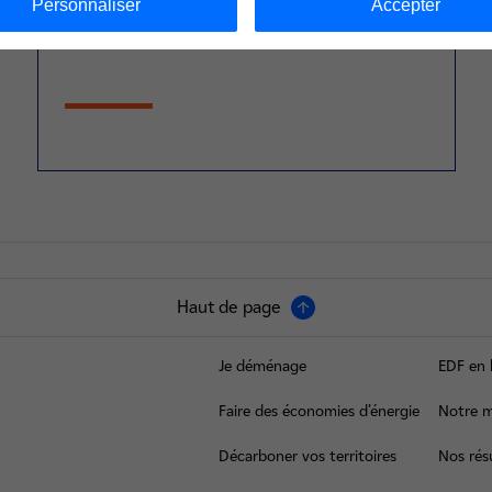
Personnaliser
Accepter
service-de-presse@edf.fr
Haut de page
Je déménage
EDF en 
Faire des économies d’énergie
Notre m
Décarboner vos territoires
Nos résu