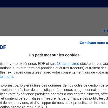
Tél
Continuer sans a
estation d’intérêts (AMI) pour le site de l’ancienne central
SoftBank Group comme attributaire pressenti (« Preferred b
Un petit mot sur les cookies
 et l’exploitation d’un centre de données de 400 MW dans l
liorer votre expérience, EDF et ses
13
partenaires
stockent et/ou ac
mations sur votre terminal (cookies et autres traceurs) et traitent de
posé sur la solidité technique, juridique et financière du projet
lles (ex: pages consultées) avec votre consentement lors de votre na
tes edf.fr
.
site et les exigences environnementales associées. EDF a égale
projet à s’inscrire durablement dans son environnement territori
ologies, parfois enrichies des données de nos outils de gestion de la 
ermettent de réaliser des statistiques (audience, usage, connaissance 
données sur le site de Bouchain illustre les atouts de la France p
iser votre expérience (services adaptés à vos centres d’intérêt, offr
s et contenu personnalisés), mesurer la performance des publicités, 
 nouvelle génération. Grâce à une électricité compétitive, souv
t de nos services, et développer de nouveaux produits, sur Internet 
ers industriels bénéficiant de conditions favorables de raccorde
tion directe (e-mail, SMS...).