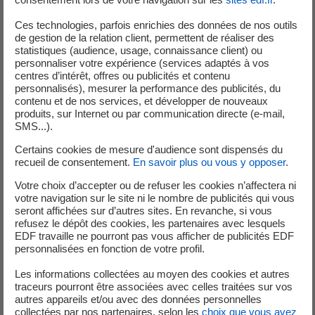
Ces technologies, parfois enrichies des données de nos outils
de gestion de la relation client, permettent de réaliser des
statistiques (audience, usage, connaissance client) ou
personnaliser votre expérience (services adaptés à vos
Efficacité énergétique
centres d’intérêt, offres ou publicités et contenu
personnalisés), mesurer la performance des publicités, du
contenu et de nos services, et développer de nouveaux
produits, sur Internet ou par communication directe (e-mail,
Prêt Travaux Copropriété
SMS...).
Le financement des travaux de rénovation
Certains cookies de mesure d'audience sont dispensés du
énergétique de votre copropriété
recueil de consentement.
En savoir plus ou vous y opposer
.
Lancez les travaux de rénovation énergétique dans vos
Votre choix d’accepter ou de refuser les cookies n’affectera ni
copropriétés avec le Prêt travaux copropriété
votre navigation sur le site ni le nombre de publicités qui vous
Domofinance, bonifié par EDF et financez jusqu’à 100%
seront affichées sur d’autres sites. En revanche, si vous
des travaux éligibles.
refusez le dépôt des cookies, les partenaires avec lesquels
EDF travaille ne pourront pas vous afficher de publicités EDF
personnalisées en fonction de votre profil.
Les informations collectées au moyen des cookies et autres
traceurs pourront être associées avec celles traitées sur vos
En savoir plus sur le Prêt travaux copropriété
autres appareils et/ou avec des données personnelles
collectées par nos partenaires, selon les
choix que vous avez