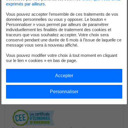
exprimés par ailleurs
.
Vous pouvez accepter l’ensemble de ces traitements de vos
données personnelles ou vous y opposer. Le bouton «
Personnaliser » vous permet par ailleurs de paramétrer
individuellement les finalités de traitement des cookies et
Efficacité énergétique
traceurs que vous souhaitez accepter. Votre choix sera
conservé pendant une durée de 6 mois à l’issue de laquelle ce
message vous sera à nouveau affiché.
Coup de pouce énergie
Vous pouvez modifier votre choix à tout moment en cliquant
Des primes « Coup de pouce » pour booster la
sur le lien « cookies » en bas de page.
rénovation énergétique
Vous êtes propriétaires de bâtiments tertiaires ou en
Accepter
charge de bâtiments résidentiels collectifs ? Profitez de la
prime énergie incitative « Coup de pouce » pour limiter
vos investissements et amorcer la rénovation énergétique
Personnaliser
de vos bâtiments et le remplacement de vos équipements
énergivores.