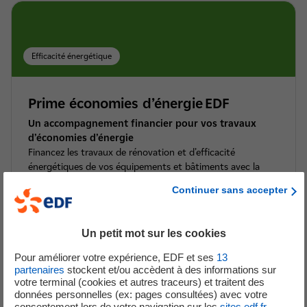
Efficacité énergétique
Prime économies d’énergie EDF
Un accompagnement financier pour vos travaux
d’économies d’énergie
Financez les travaux de rénovation et d’efficacité
énergétiques de vos équipements et bâtiments avec la
Prime économies d’énergie EDF. EDF vous accompagne
Continuer sans accepter
dans le cadre du dispositif des Certificats d’Économies
d’Énergie (CEE).
Un petit mot sur les cookies
Pour améliorer votre expérience, EDF et ses
13
partenaires
stockent et/ou accèdent à des informations sur
En savoir plus sur la Prime économies d’énergie
votre terminal (cookies et autres traceurs) et traitent des
données personnelles (ex: pages consultées) avec votre
consentement lors de votre navigation sur les
sites edf.fr
.