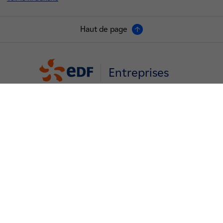
Haut de page
Entreprises
Nos labels
EDF Particuliers
EDF Entreprises
EDF Collectivités
EDF Recrute
Groupe EDF