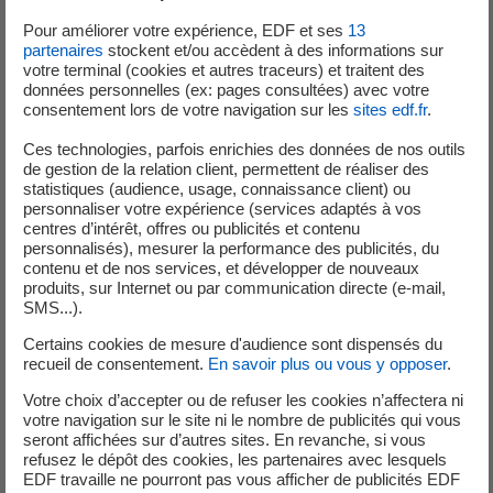
Performance énergétique
Pour améliorer votre expérience, EDF et ses
13
partenaires
stockent et/ou accèdent à des informations sur
Voir toutes les sous-catégories
votre terminal (cookies et autres traceurs) et traitent des
données personnelles (ex: pages consultées) avec votre
consentement lors de votre navigation sur les
sites edf.fr
.
Ces technologies, parfois enrichies des données de nos outils
de gestion de la relation client, permettent de réaliser des
statistiques (audience, usage, connaissance client) ou
personnaliser votre expérience (services adaptés à vos
centres d’intérêt, offres ou publicités et contenu
Facture
personnalisés), mesurer la performance des publicités, du
contenu et de nos services, et développer de nouveaux
produits, sur Internet ou par communication directe (e-mail,
SMS...).
Comprendre & Gérer
Certains cookies de mesure d'audience sont dispensés du
recueil de consentement.
En savoir plus ou vous y opposer
.
La Facture électronique
Votre choix d’accepter ou de refuser les cookies n’affectera ni
votre navigation sur le site ni le nombre de publicités qui vous
Problèmes de facturation
seront affichées sur d’autres sites. En revanche, si vous
refusez le dépôt des cookies, les partenaires avec lesquels
EDF travaille ne pourront pas vous afficher de publicités EDF
Voir toutes les sous-catégories