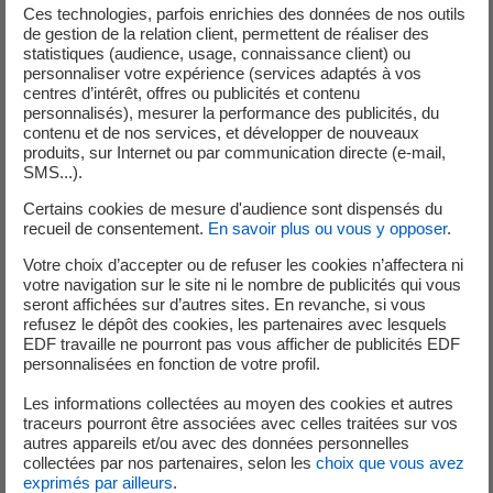
Ces technologies, parfois enrichies des données de nos outils
Bilan
de gestion de la relation client, permettent de réaliser des
Annuel
statistiques (audience, usage, connaissance client) ou
> 2M€
personnaliser votre expérience (services adaptés à vos
centres d’intérêt, offres ou publicités et contenu
Obligation de
personnalisés), mesurer la performance des publicités, du
Entité légale employant
10
NON
souscrire une Offre
contenu et de nos services, et développer de nouveaux
personnes ou plus
de Marché
produits, sur Internet ou par communication directe (e-mail,
SMS...).
* Vous devrez attester du respect des critères d’éligibilité au Tarif
Certains cookies de mesure d'audience sont dispensés du
recueil de consentement.
En savoir plus ou vous y opposer
.
Réglementé de Vente (moins de 10 salariés et moins de 2 millions
d’euros de chiffre d’affaires, de recettes ou de bilan) en contactant
Votre choix d’accepter ou de refuser les cookies n’affectera ni
votre fournisseur.
votre navigation sur le site ni le nombre de publicités qui vous
seront affichées sur d’autres sites. En revanche, si vous
(1)
refusez le dépôt des cookies, les partenaires avec lesquels
On entend par recettes :
EDF travaille ne pourront pas vous afficher de publicités EDF
personnalisées en fonction de votre profil.
la dotation globale de fonctionnement et les recettes des
taxes et impôts locaux des collectivités territoriales au sens
Les informations collectées au moyen des cookies et autres
du premier alinéa de l’article 72 de la Constitution ;
traceurs pourront être associées avec celles traitées sur vos
autres appareils et/ou avec des données personnelles
les dons et subventions, ainsi que les recettes provenant de
collectées par nos partenaires, selon les
choix que vous avez
la vente de biens ou de prestations de services de ses
exprimés par ailleurs
.