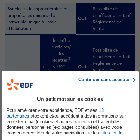
Syndicats de copropriétaires et
Possibilité de
propriétaires uniques d’un
bénéficier d’un Tarif
OUI
immeuble unique à usage
Réglementé de
d’habitation
Vente
le chiffre
d’affaires/
Possibilité de
les
bénéficier d’un Tarif
(1)
recettes
Réglementé de
+
≤ 2M€
OUI
Vente avec
ou
attestation
Continuer sans accepter
Bilan
d’éligibilité*
Annuel
Entité légale
≤ 2M€
employant
Un petit mot sur les cookies
moins de 10
le chiffre
personnes
Pour améliorer votre expérience, EDF et ses
13
d’affaires/
partenaires
stockent et/ou accèdent à des informations sur
les
votre terminal (cookies et autres traceurs) et traitent des
(1)
recettes
Obligation de
données personnelles (ex: pages consultées) avec votre
+
> 2M€
NON
souscrire une Offre
consentement lors de votre navigation sur les
sites edf.fr
.
ou
de Marché