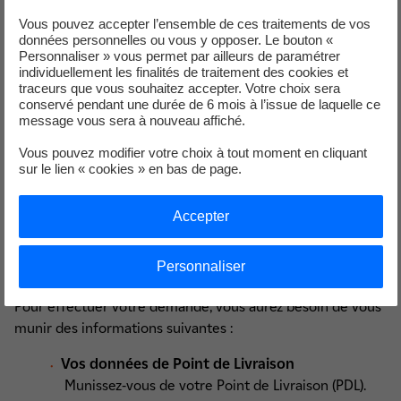
activités à caractères commercial et lucratif, pour les
Vous pouvez accepter l’ensemble de ces traitements de vos
associations qui ne publient pas leurs comptes annuels
données personnelles ou vous y opposer. Le bouton «
conformément à l’article L.612-4 du code du commerce ;
Personnaliser » vous permet par ailleurs de paramétrer
les subventions de l’État ou des collectivités territoriales,
individuellement les finalités de traitement des cookies et
traceurs que vous souhaitez accepter. Votre choix sera
ainsi que les recettes des redevances et taxes, ainsi que les
conservé pendant une durée de 6 mois à l’issue de laquelle ce
autres recettes de toutes natures, pour les établissements
message vous sera à nouveau affiché.
publics administratifs.
Vous pouvez modifier votre choix à tout moment en cliquant
sur le lien « cookies » en bas de page.
Avant de commencer votre
Accepter
demande de souscription aux TRV :
Personnaliser
Pour effectuer votre demande, vous aurez besoin de vous
munir des informations suivantes :
Vos données de Point de Livraison
Munissez-vous de votre Point de Livraison (PDL).