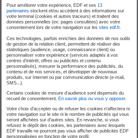
Pour améliorer votre expérience, EDF et ses
13
partenaires
stockent et/ou accèdent à des informations sur
votre terminal (cookies et autres traceurs) et traitent des
Dans la même sous-catégorie "Découvrir &
données personnelles (ex: pages consultées) avec votre
Souscrire"
consentement lors de votre navigation sur les
sites edf.fr
.
Ces technologies, parfois enrichies des données de nos outils
de gestion de la relation client, permettent de réaliser des
Comment souscrire un nouveau contrat
statistiques (audience, usage, connaissance client) ou
personnaliser votre expérience (services adaptés à vos
d'électricité professionnel ?
centres d’intérêt, offres ou publicités et contenu
personnalisés), mesurer la performance des publicités, du
contenu et de nos services, et développer de nouveaux
Quelles démarches pour effectuer un
produits, sur Internet ou par communication directe (e-mail,
SMS...).
raccordement électrique dans un local neuf ?
Certains cookies de mesure d'audience sont dispensés du
recueil de consentement.
En savoir plus ou vous y opposer
.
Quelles démarches pour souscrire un nouveau
Votre choix d’accepter ou de refuser les cookies n’affectera ni
contrat de gaz professionnel ?
votre navigation sur le site ni le nombre de publicités qui vous
seront affichées sur d’autres sites. En revanche, si vous
refusez le dépôt des cookies, les partenaires avec lesquels
EDF travaille ne pourront pas vous afficher de publicités EDF
personnalisées en fonction de votre profil.