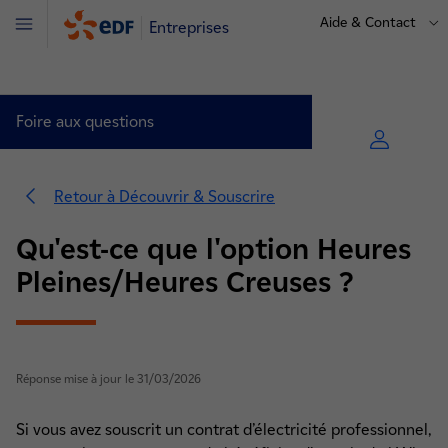
Aide & Contact
Entreprises
Menu
Foire aux questions
Retour à Découvrir & Souscrire
Découvrir & Souscrire (7)
Qu'est-ce que l'option Heures
Modifier votre contrat (7)
Pleines/Heures Creuses ?
Résilier votre contrat (3)
Sociétés de Gestion Immobilière (2)
Réponse mise à jour le 31/03/2026
Si vous avez souscrit un contrat d’électricité professionnel,