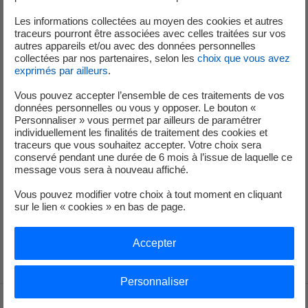
Les informations collectées au moyen des cookies et autres
traceurs pourront être associées avec celles traitées sur vos
autres appareils et/ou avec des données personnelles
Vous n'avez pas trouvé votre réponse ?
collectées par nos partenaires, selon les
choix que vous avez
exprimés par ailleurs
.
Contactez-nous
Vous pouvez accepter l’ensemble de ces traitements de vos
données personnelles ou vous y opposer. Le bouton «
Personnaliser » vous permet par ailleurs de paramétrer
individuellement les finalités de traitement des cookies et
traceurs que vous souhaitez accepter. Votre choix sera
Vous n'avez pas trouvé de réponse ?
conservé pendant une durée de 6 mois à l’issue de laquelle ce
message vous sera à nouveau affiché.
Contactez votre expert EDF
Vous pouvez modifier votre choix à tout moment en cliquant
En savoir plus
sur le lien « cookies » en bas de page.
Accepter
Personnaliser