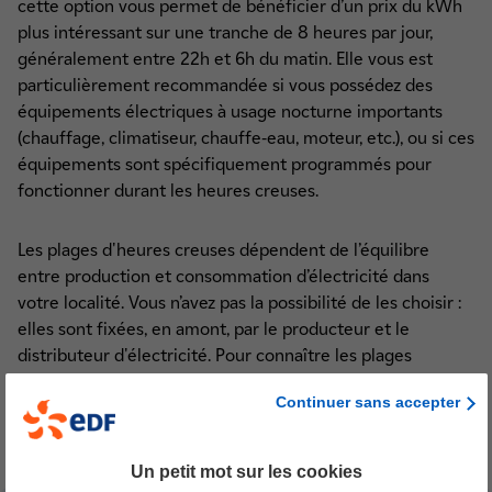
cette option vous permet de bénéficier d’un prix du kWh
plus intéressant sur une tranche de 8 heures par jour,
généralement entre 22h et 6h du matin. Elle vous est
particulièrement recommandée si vous possédez des
équipements électriques à usage nocturne importants
(chauffage, climatiseur, chauffe-eau, moteur, etc.), ou si ces
équipements sont spécifiquement programmés pour
fonctionner durant les heures creuses.
Les plages d'heures creuses dépendent de l’équilibre
entre production et consommation d’électricité dans
votre localité. Vous n’avez pas la possibilité de les choisir :
elles sont fixées, en amont, par le producteur et le
distributeur d'électricité. Pour connaître les plages
d'heures creuses qui s’appliquent à votre localité,
Continuer sans accepter
reportez-vous au verso de votre facture.
Un petit mot sur les cookies