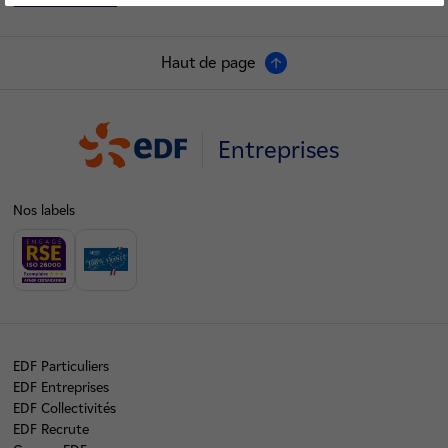
Voir le fil d'ariane
Haut de page
Entreprises
Nos labels
EDF Particuliers
EDF Entreprises
EDF Collectivités
EDF Recrute