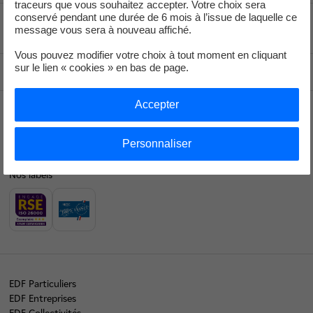
traceurs que vous souhaitez accepter. Votre choix sera
conservé pendant une durée de 6 mois à l’issue de laquelle ce
Voir le fil d'ariane
message vous sera à nouveau affiché.
Vous pouvez modifier votre choix à tout moment en cliquant
sur le lien « cookies » en bas de page.
Haut de page
Accepter
Entreprises
Personnaliser
Nos labels
EDF Particuliers
EDF Entreprises