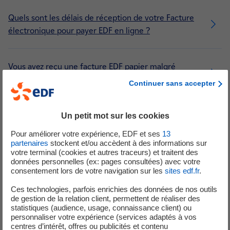
COVID 19 – REPORT DES PAIEMENTS (0)
Quels sont les délais de réception de votre Facture
électronique pour payer EDF en ligne ?
Vous avez reçu une facture EDF papier malgré
l'option Facture électronique ?
Continuer sans accepter
Vous n'avez pas reçu d'e-mail d'alerte pour votre
Un petit mot sur les cookies
dernière Facture électronique ?
Pour améliorer votre expérience, EDF et ses
13
partenaires
stockent et/ou accèdent à des informations sur
votre terminal (cookies et autres traceurs) et traitent des
données personnelles (ex: pages consultées) avec votre
Comment résilier la Facture électronique et
consentement lors de votre navigation sur les
sites edf.fr
.
revenir à la facture papier ?
Ces technologies, parfois enrichies des données de nos outils
de gestion de la relation client, permettent de réaliser des
statistiques (audience, usage, connaissance client) ou
La réforme de la facturation électronique de 2026,
personnaliser votre expérience (services adaptés à vos
qu’est-ce que c’est ?
centres d’intérêt, offres ou publicités et contenu