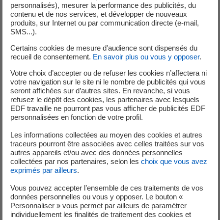
personnalisés), mesurer la performance des publicités, du
contenu et de nos services, et développer de nouveaux
produits, sur Internet ou par communication directe (e-mail,
SMS...).
Certains cookies de mesure d'audience sont dispensés du
recueil de consentement.
En savoir plus ou vous y opposer
.
Vous n'avez pas trouvé votre réponse ?
Votre choix d’accepter ou de refuser les cookies n’affectera ni
Contactez-nous
votre navigation sur le site ni le nombre de publicités qui vous
seront affichées sur d’autres sites. En revanche, si vous
refusez le dépôt des cookies, les partenaires avec lesquels
EDF travaille ne pourront pas vous afficher de publicités EDF
personnalisées en fonction de votre profil.
Vous n'avez pas trouvé de réponse ?
Les informations collectées au moyen des cookies et autres
traceurs pourront être associées avec celles traitées sur vos
Contactez votre expert EDF
autres appareils et/ou avec des données personnelles
collectées par nos partenaires, selon les
choix que vous avez
En savoir plus
exprimés par ailleurs
.
Vous pouvez accepter l’ensemble de ces traitements de vos
données personnelles ou vous y opposer. Le bouton «
Personnaliser » vous permet par ailleurs de paramétrer
individuellement les finalités de traitement des cookies et