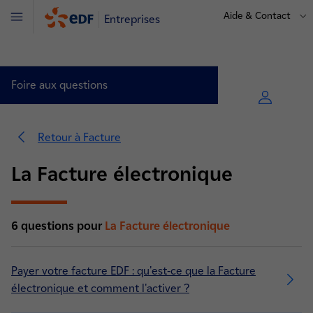
Aide & Contact
Entreprises
Menu
Foire aux questions
Retour à Facture
La Facture électronique
Comprendre & Gérer (10)
6 questions pour
La Facture électronique
La Facture électronique (6)
Problèmes de facturation (8)
Payer votre facture EDF : qu'est-ce que la Facture
Les taxes & évolutions tarifaires en électricité (6)
électronique et comment l'activer ?
Les taxes & évolutions tarifaires en gaz (4)