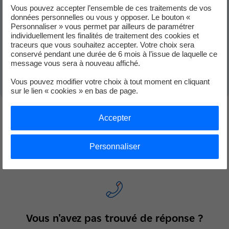
Quelles démarches pour souscrire un nouveau
Vous pouvez accepter l’ensemble de ces traitements de vos
contrat de gaz professionnel ?
données personnelles ou vous y opposer. Le bouton «
Personnaliser » vous permet par ailleurs de paramétrer
individuellement les finalités de traitement des cookies et
traceurs que vous souhaitez accepter. Votre choix sera
Vous souhaitez visualiser vos contrats d'énergie
conservé pendant une durée de 6 mois à l’issue de laquelle ce
message vous sera à nouveau affiché.
professionnels ?
Vous pouvez modifier votre choix à tout moment en cliquant
sur le lien « cookies » en bas de page.
Accepter
Vous n'avez pas trouvé votre réponse ?
Personnaliser
Contactez-nous
Vous n'avez pas trouvé de réponse ?