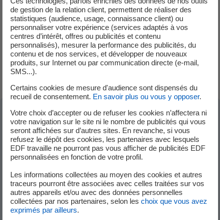
catalogue des prestations Enedis
.
Ces technologies, parfois enrichies des données de nos outils
de gestion de la relation client, permettent de réaliser des
statistiques (audience, usage, connaissance client) ou
Si vous avez besoin d'une puissance >36kVA ou que vous
personnaliser votre expérience (services adaptés à vos
centres d’intérêt, offres ou publicités et contenu
souscrivez une offre d'électricité à prix de marché, la mise
personnalisés), mesurer la performance des publicités, du
en service s'effectue dans un délai moyen de 10 jours à
contenu et de nos services, et développer de nouveaux
compter de la date de signature du contrat.
produits, sur Internet ou par communication directe (e-mail,
SMS...).
Certains cookies de mesure d'audience sont dispensés du
recueil de consentement.
En savoir plus ou vous y opposer
.
Votre choix d’accepter ou de refuser les cookies n’affectera ni
votre navigation sur le site ni le nombre de publicités qui vous
Dans la même sous-catégorie "Découvrir &
seront affichées sur d’autres sites. En revanche, si vous
refusez le dépôt des cookies, les partenaires avec lesquels
Souscrire"
EDF travaille ne pourront pas vous afficher de publicités EDF
personnalisées en fonction de votre profil.
Les informations collectées au moyen des cookies et autres
Quelles démarches pour effectuer un
traceurs pourront être associées avec celles traitées sur vos
raccordement électrique dans un local neuf ?
autres appareils et/ou avec des données personnelles
collectées par nos partenaires, selon les
choix que vous avez
exprimés par ailleurs
.