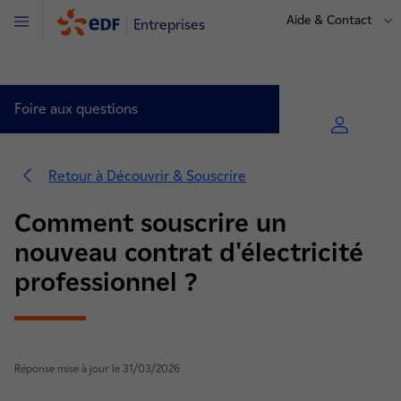
Aide & Contact
Entreprises
Menu
Foire aux questions
Retour à Découvrir & Souscrire
Découvrir & Souscrire (7)
Comment souscrire un
Modifier votre contrat (7)
nouveau contrat d'électricité
Résilier votre contrat (3)
professionnel ?
Sociétés de Gestion Immobilière (2)
Réponse mise à jour le 31/03/2026