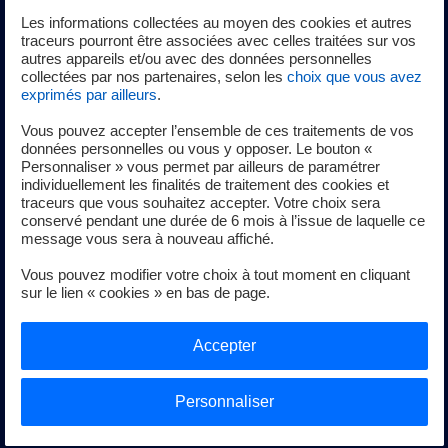
Les informations collectées au moyen des cookies et autres
traceurs pourront être associées avec celles traitées sur vos
Quelle que soit la taille de votre entreprise, vous pouvez
autres appareils et/ou avec des données personnelles
vous aussi
devenir un acteur de la transition énergétique
collectées par nos partenaires, selon les
choix que vous avez
exprimés par ailleurs
.
:
Vous pouvez accepter l’ensemble de ces traitements de vos
Envie d’une électricité plus verte ? Avec nos offres
données personnelles ou vous y opposer. Le bouton «
vertes, nous injectons pour vous sur le réseau une
Personnaliser » vous permet par ailleurs de paramétrer
individuellement les finalités de traitement des cookies et
quantité d’électricité d’origine 100% renouvelable
traceurs que vous souhaitez accepter. Votre choix sera
correspondant à votre consommation.
conservé pendant une durée de 6 mois à l’issue de laquelle ce
Envie de consommer moins d’énergie ? Avec nos
message vous sera à nouveau affiché.
outils pour piloter vos consommations, identifiez
Vous pouvez modifier votre choix à tout moment en cliquant
rapidement les gisements d’économies d’énergie et
sur le lien « cookies » en bas de page.
réduisez significativement vos dépenses
énergétiques.
Accepter
En savoir plus
Personnaliser