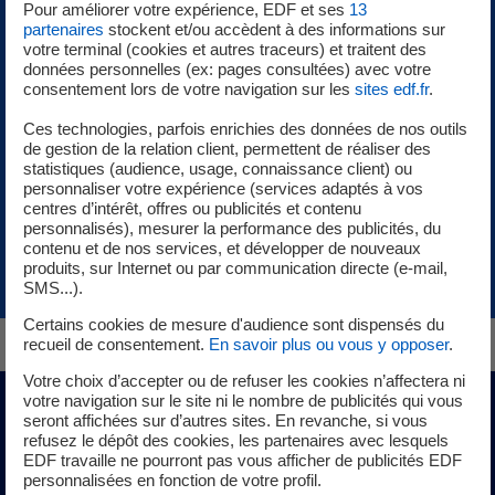
Pour améliorer votre expérience, EDF et ses
13
multisites et multifluides pour suivre la performance
partenaires
stockent et/ou accèdent à des informations sur
énergétique de vos sites. Profitez de l’accompagnement d’un
votre terminal (cookies et autres traceurs) et traitent des
expert EDF dans la durée pour évaluer l’impact de vos actions
données personnelles (ex: pages consultées) avec votre
consentement lors de votre navigation sur les
sites edf.fr
.
et identifier de nouvelles pistes d’économies d’énergie
Ces technologies, parfois enrichies des données de nos outils
de gestion de la relation client, permettent de réaliser des
En savoir plus
Ajouter
statistiques (audience, usage, connaissance client) ou
personnaliser votre expérience (services adaptés à vos
centres d’intérêt, offres ou publicités et contenu
personnalisés), mesurer la performance des publicités, du
contenu et de nos services, et développer de nouveaux
produits, sur Internet ou par communication directe (e-mail,
SMS...).
Certains cookies de mesure d'audience sont dispensés du
recueil de consentement.
En savoir plus ou vous y opposer
.
Votre choix d’accepter ou de refuser les cookies n’affectera ni
votre navigation sur le site ni le nombre de publicités qui vous
seront affichées sur d’autres sites. En revanche, si vous
Premiers pas vers la transition
refusez le dépôt des cookies, les partenaires avec lesquels
EDF travaille ne pourront pas vous afficher de publicités EDF
énergétique
personnalisées en fonction de votre profil.