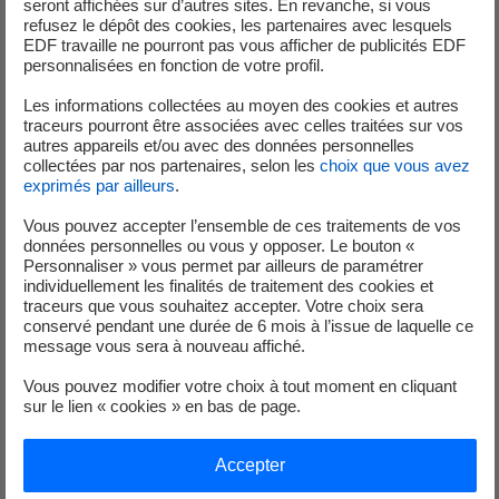
seront affichées sur d’autres sites. En revanche, si vous
Contrat :
CDI
refusez le dépôt des cookies, les partenaires avec lesquels
Lieu :
croissy beaubourg
EDF travaille ne pourront pas vous afficher de publicités EDF
personnalisées en fonction de votre profil.
Les informations collectées au moyen des cookies et autres
traceurs pourront être associées avec celles traitées sur vos
autres appareils et/ou avec des données personnelles
01 Août 2026
collectées par nos partenaires, selon les
choix que vous avez
exprimés par ailleurs
.
DÉVELOPPEUR LEAD TECH SI F/H
Vous pouvez accepter l’ensemble de ces traitements de vos
données personnelles ou vous y opposer. Le bouton «
Contrat :
CDI
Personnaliser » vous permet par ailleurs de paramétrer
Lieu :
Courbevoie
individuellement les finalités de traitement des cookies et
traceurs que vous souhaitez accepter. Votre choix sera
conservé pendant une durée de 6 mois à l’issue de laquelle ce
message vous sera à nouveau affiché.
01 Août 2026
Vous pouvez modifier votre choix à tout moment en cliquant
sur le lien « cookies » en bas de page.
TECHNICIEN DE QUART (HORAIRES 3X8) -
RÉSEAUX DE CHALEUR H/F
Accepter