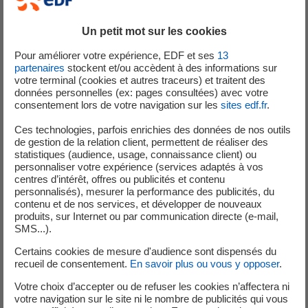
Contrat :
CDI
Un petit mot sur les cookies
Lieu :
Paris 15
Pour améliorer votre expérience, EDF et ses
13
partenaires
stockent et/ou accèdent à des informations sur
votre terminal (cookies et autres traceurs) et traitent des
données personnelles (ex: pages consultées) avec votre
consentement lors de votre navigation sur les
sites edf.fr
.
03 Août 2026
Ces technologies, parfois enrichies des données de nos outils
TECHNICIEN ÉLECTRICITÉ F/H
de gestion de la relation client, permettent de réaliser des
statistiques (audience, usage, connaissance client) ou
personnaliser votre expérience (services adaptés à vos
Contrat :
CDI
centres d’intérêt, offres ou publicités et contenu
Lieu :
Paris 15
personnalisés), mesurer la performance des publicités, du
contenu et de nos services, et développer de nouveaux
produits, sur Internet ou par communication directe (e-mail,
SMS...).
Certains cookies de mesure d'audience sont dispensés du
03 Août 2026
recueil de consentement.
En savoir plus ou vous y opposer
.
ELECTROTECHNICIEN F/H
Votre choix d’accepter ou de refuser les cookies n’affectera ni
votre navigation sur le site ni le nombre de publicités qui vous