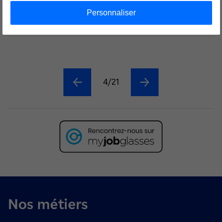
Contrat :
CDI
Personnaliser
Lieu :
COURBEVOIE (92400)
4/21
Nos métiers