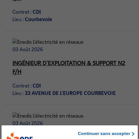
Contrat :
CDI
Lieu :
Courbevoie
03 Août 2026
INGÉNIEUR D'EXPLOITATION & SUPPORT N2
F/H
Contrat :
CDI
Lieu :
33 AVENUE DE L'EUROPE COURBEVOIE
03 Août 2026
Continuer sans accepter
TECHNICIEN ÉLECTRICITÉ F/H