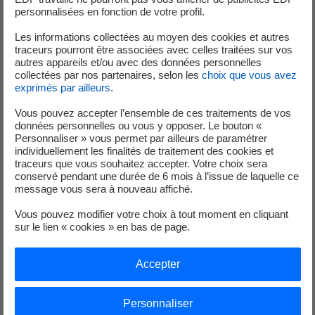
personnalisées en fonction de votre profil.
08 Août 2026
Les informations collectées au moyen des cookies et autres
traceurs pourront être associées avec celles traitées sur vos
autres appareils et/ou avec des données personnelles
ELECTROTECHNICIEN TRAVAUX SOUS
collectées par nos partenaires, selon les
choix que vous avez
TENSION F/H
exprimés par ailleurs
.
Vous pouvez accepter l’ensemble de ces traitements de vos
Contrat :
CDI
données personnelles ou vous y opposer. Le bouton «
Lieu :
LE MANS
Personnaliser » vous permet par ailleurs de paramétrer
individuellement les finalités de traitement des cookies et
traceurs que vous souhaitez accepter. Votre choix sera
conservé pendant une durée de 6 mois à l’issue de laquelle ce
message vous sera à nouveau affiché.
08 Août 2026
Vous pouvez modifier votre choix à tout moment en cliquant
sur le lien « cookies » en bas de page.
ELECTROTECHNICIEN F/H
Accepter
Contrat :
CDI
Lieu :
BERNAY
Personnaliser