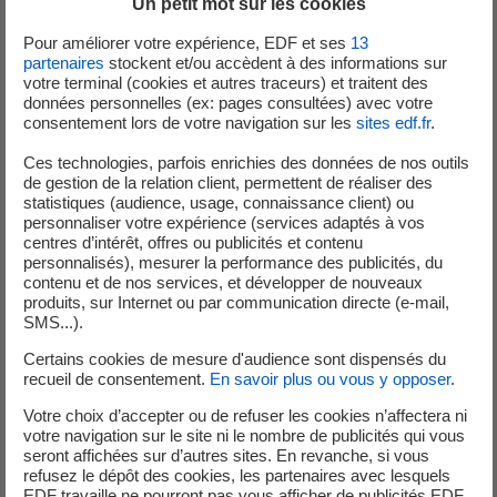
Un petit mot sur les cookies
Pour améliorer votre expérience, EDF et ses
13
08 Août 2026
partenaires
stockent et/ou accèdent à des informations sur
votre terminal (cookies et autres traceurs) et traitent des
TECHNICIEN DE MAINTENANCE POSTES
données personnelles (ex: pages consultées) avec votre
consentement lors de votre navigation sur les
sites edf.fr
.
SOURCES F/H
Ces technologies, parfois enrichies des données de nos outils
de gestion de la relation client, permettent de réaliser des
Contrat :
CDI
statistiques (audience, usage, connaissance client) ou
Lieu :
BIHOREL
personnaliser votre expérience (services adaptés à vos
centres d’intérêt, offres ou publicités et contenu
personnalisés), mesurer la performance des publicités, du
contenu et de nos services, et développer de nouveaux
produits, sur Internet ou par communication directe (e-mail,
08 Août 2026
SMS...).
Certains cookies de mesure d'audience sont dispensés du
ELECTROTECHNICIEN F/H
recueil de consentement.
En savoir plus ou vous y opposer
.
Votre choix d’accepter ou de refuser les cookies n’affectera ni
Contrat :
CDI
votre navigation sur le site ni le nombre de publicités qui vous
Lieu :
ORVAULT
seront affichées sur d’autres sites. En revanche, si vous
refusez le dépôt des cookies, les partenaires avec lesquels
EDF travaille ne pourront pas vous afficher de publicités EDF