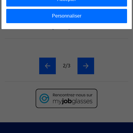
DROIT PRIVÉ (À PARTIR DE JUILLET 2026)
Personnaliser
Contrat :
Stage
Lieu :
LA DEFENSE (92400)
2/3