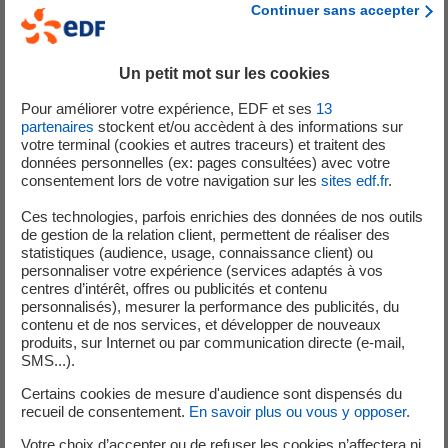
Continuer sans accepter
Contrat :
Stage
Lieu :
PUTEAUX
Un petit mot sur les cookies
Pour améliorer votre expérience, EDF et ses
13
partenaires
stockent et/ou accèdent à des informations sur
votre terminal (cookies et autres traceurs) et traitent des
16 Juillet 2026
données personnelles (ex: pages consultées) avec votre
consentement lors de votre navigation sur les
sites edf.fr
.
STAGE INGÉNIEUR USINAGE –
Ces technologies, parfois enrichies des données de nos outils
PERFORMANCE PRODUCTION F/H
de gestion de la relation client, permettent de réaliser des
statistiques (audience, usage, connaissance client) ou
personnaliser votre expérience (services adaptés à vos
Contrat :
Stage
centres d’intérêt, offres ou publicités et contenu
Lieu :
Saint-Marcel
personnalisés), mesurer la performance des publicités, du
contenu et de nos services, et développer de nouveaux
produits, sur Internet ou par communication directe (e-mail,
SMS...).
Certains cookies de mesure d'audience sont dispensés du
07 Juillet 2026
recueil de consentement.
En savoir plus ou vous y opposer
.
STAGE - CHARGÉ DE COMMUNICATION ET
Votre choix d’accepter ou de refuser les cookies n’affectera ni