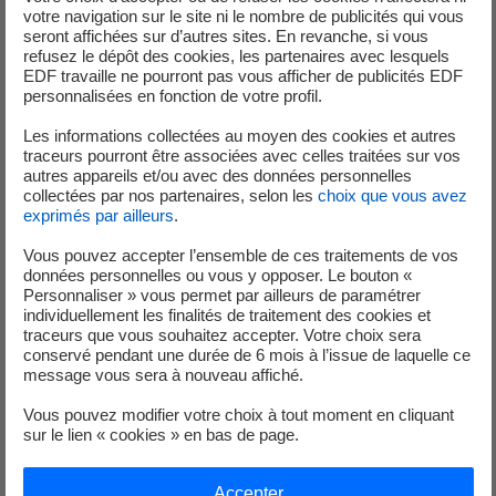
votre navigation sur le site ni le nombre de publicités qui vous
RSE F/H
seront affichées sur d’autres sites. En revanche, si vous
refusez le dépôt des cookies, les partenaires avec lesquels
Contrat :
Stage
EDF travaille ne pourront pas vous afficher de publicités EDF
personnalisées en fonction de votre profil.
Lieu :
4 place de la pyramide
Les informations collectées au moyen des cookies et autres
traceurs pourront être associées avec celles traitées sur vos
autres appareils et/ou avec des données personnelles
collectées par nos partenaires, selon les
choix que vous avez
20 Juin 2026
exprimés par ailleurs
.
Vous pouvez accepter l’ensemble de ces traitements de vos
TECHNICIEN D'EXPLOITATION H/F
données personnelles ou vous y opposer. Le bouton «
Personnaliser » vous permet par ailleurs de paramétrer
Contrat :
Stage
individuellement les finalités de traitement des cookies et
Lieu :
COLMAR (68000)
traceurs que vous souhaitez accepter. Votre choix sera
conservé pendant une durée de 6 mois à l’issue de laquelle ce
message vous sera à nouveau affiché.
Vous pouvez modifier votre choix à tout moment en cliquant
sur le lien « cookies » en bas de page.
18 Juin 2026
STAGE - JURISTE DROIT DES AFFAIRES /
Accepter