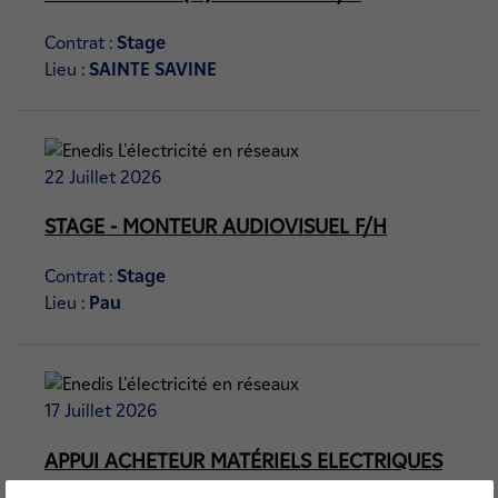
Contrat :
Stage
Lieu :
SAINTE SAVINE
22 Juillet 2026
STAGE - MONTEUR AUDIOVISUEL F/H
Contrat :
Stage
Lieu :
Pau
17 Juillet 2026
APPUI ACHETEUR MATÉRIELS ELECTRIQUES
F/H