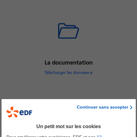
La documentation
Télécharger les données
Continuer sans accepter
Parution Novembre 2025
Obs’COP 2025 : Rapport de
Un petit mot sur les cookies
synthèse