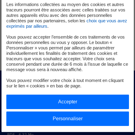
Les informations collectées au moyen des cookies et autres
traceurs pourront être associées avec celles traitées sur vos
Pour répondre à cette question, nous vous proposons un
autres appareils et/ou avec des données personnelles
document de synthèse qui met en perspective les
collectées par nos partenaires, selon les
choix que vous avez
opinions dans les 30 pays de l’Obs’COP.
exprimés par ailleurs
.
Vous pouvez accepter l’ensemble de ces traitements de vos
Plus que jamais, notre volonté est d’enrichir le débat en
données personnelles ou vous y opposer. Le bouton «
proposant une matière utile à tous ceux qui défendent la
Personnaliser » vous permet par ailleurs de paramétrer
cause climatique.
individuellement les finalités de traitement des cookies et
traceurs que vous souhaitez accepter. Votre choix sera
conservé pendant une durée de 6 mois à l’issue de laquelle ce
message vous sera à nouveau affiché.
Vous pouvez modifier votre choix à tout moment en cliquant
Envie d'en savoir plus ?
sur le lien « cookies » en bas de page.
Accepter
Téléchargez le rapport de synthèse de l'Obs'COP
2025
Personnaliser
Parution : novembre 2025 - 72 pages
PDF - 6,32 Mo