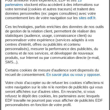
Pour améliorer votre expérience, EDF et ses
13
partenaires
stockent et/ou accèdent à des informations sur
votre terminal (cookies et autres traceurs) et traitent des
données personnelles (ex: pages consultées) avec votre
consentement lors de votre navigation sur les
sites edf.fr
.
Ces technologies, parfois enrichies des données de nos outils
de gestion de la relation client, permettent de réaliser des
statistiques (audience, usage, connaissance client) ou
personnaliser votre expérience (services adaptés à vos
centres d’intérêt, offres ou publicités et contenu
personnalisés), mesurer la performance des publicités, du
contenu et de nos services, et développer de nouveaux
produits, sur Internet ou par communication directe (e-mail,
SMS...).
Certains cookies de mesure d'audience sont dispensés du
recueil de consentement.
En savoir plus ou vous y opposer
.
Votre choix d’accepter ou de refuser les cookies n’affectera ni
Dans un contexte marqué par l’intensification des
votre navigation sur le site ni le nombre de publicités qui vous
seront affichées sur d’autres sites. En revanche, si vous
évènements climatiques, mais aussi par des incertitudes
refusez le dépôt des cookies, les partenaires avec lesquels
économiques et géopolitiques, comment évolue le
EDF travaille ne pourront pas vous afficher de publicités EDF
rapport des Français au changement climatique et à la
personnalisées en fonction de votre profil.
transition énergétique ?