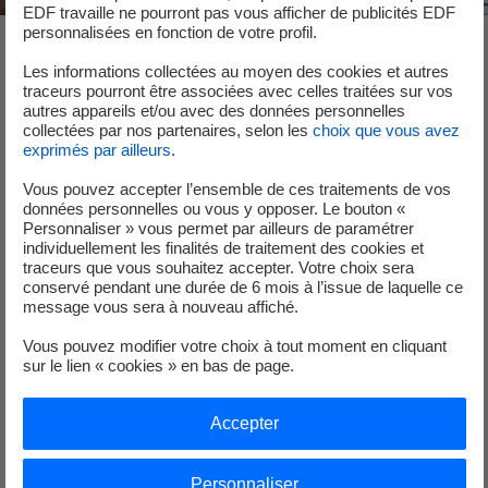
EDF travaille ne pourront pas vous afficher de publicités EDF
personnalisées en fonction de votre profil.
Créer votre compte
Les informations collectées au moyen des cookies et autres
traceurs pourront être associées avec celles traitées sur vos
autres appareils et/ou avec des données personnelles
collectées par nos partenaires, selon les
choix que vous avez
Muni de votre numéro client (en haut à gauche de
exprimés par ailleurs
.
votre facture), renseignez les informations et
Vous pouvez accepter l’ensemble de ces traitements de vos
coordonnées de votre société pour accéder à votre
données personnelles ou vous y opposer. Le bouton «
espace Client EDF pour les entreprises.
Personnaliser » vous permet par ailleurs de paramétrer
individuellement les finalités de traitement des cookies et
Lors de votre première connexion, les principales
traceurs que vous souhaitez accepter. Votre choix sera
fonctionnalités de l’espace Client vous sont présentées
conservé pendant une durée de 6 mois à l’issue de laquelle ce
message vous sera à nouveau affiché.
via un tutoriel et une vidéo, accessibles à tout moment
depuis la rubrique Aide.
Vous pouvez modifier votre choix à tout moment en cliquant
sur le lien « cookies » en bas de page.
Créer mon espace Client
Accepter
nouvel onglet
Personnaliser