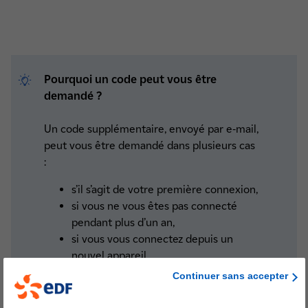
Pourquoi un code peut vous être
demandé ?
Un code supplémentaire, envoyé par e-mail,
peut vous être demandé dans plusieurs cas
:
s’il s’agit de votre première connexion,
si vous ne vous êtes pas connecté
pendant plus d’un an,
si vous vous connectez depuis un
nouvel appareil,
si vous modifiez votre mot de passe,
Continuer sans accepter
ou pour renforcer la sécurité de votre
espace client.