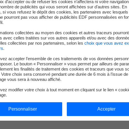
t
Récupérez votre résultat et partagez
ix d’accepter ou de refuser les cookies n’affectera ni votre navigation
e nombre de publicités qui vous seront affichées sur d’autres sites. En
votre engagement auprès de vos
 si vous refusez le dépôt des cookies, les partenaires avec lesquel
clients et collaborateurs.
 ne pourront pas vous afficher de publicités EDF personnalisées en fo
il.
mations collectées au moyen des cookies et autres traceurs pourront
 avec celles traitées sur vos autres appareils et/ou avec des donné
les collectées par nos partenaires, selon les
choix que vous avez e
rs
.
vez accepter l’ensemble de ces traitements de vos données personn
pposer. Le bouton « Personnaliser » vous permet par ailleurs de para
llement les finalités de traitement des cookies et traceurs que vous s
 Votre choix sera conservé pendant une durée de 6 mois à l’issue de 
ge vous sera à nouveau affiché.
ez modifier votre choix à tout moment en cliquant sur le lien « cook
age.
Personnaliser
Accepter