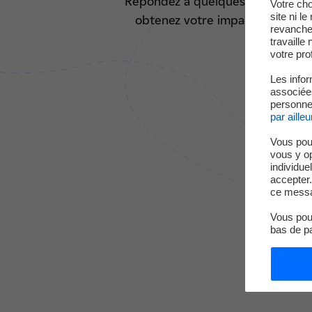
Répondez à quelques questions e
Votre cho
site ni l
obtenez votre impact carbone.
revanche,
travaille
votre prof
Les infor
associées
personnel
par ailleu
Vous pou
vous y o
individue
accepter.
ce messa
Vous pouv
bas de p