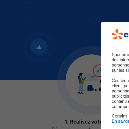
Pour amé
des infor
personne
sur les
si
Ces techn
client, p
personnal
publicité
contenu e
communica
Certains
En savoi
1. Réalisez votre bilan