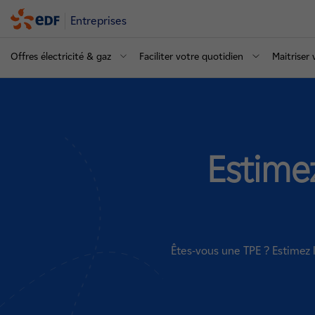
Entreprises
Offres électricité & gaz
Faciliter votre quotidien
Maitriser
Estime
Êtes-vous une TPE ? Estimez l