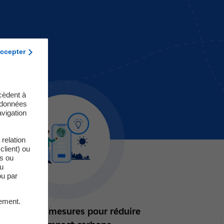
ccepter
cèdent à
s données
vigation
relation
client) ou
es ou
du
ou par
ement.
 Prenez des mesures pour réduire