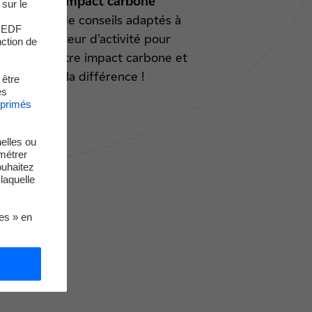
votre impact carbone
 sur le
Bénéficiez de conseils adaptés à
s EDF
votre secteur d’activité pour
nction de
optimiser votre impact carbone et
faire la différence !
 être
es
xprimés
elles ou
métrer
ouhaitez
laquelle
ies » en