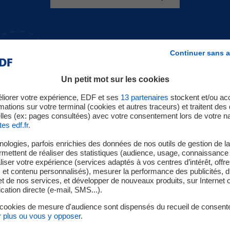
Continuer sans a
Un petit mot sur les cookies
liorer votre expérience, EDF et ses
13
partenaires
stockent et/ou ac
mations sur votre terminal (cookies et autres traceurs) et traitent de
lles (ex: pages consultées) avec votre consentement lors de votre na
tes edf.fr
.
ologies, parfois enrichies des données de nos outils de gestion de la 
ermettent de réaliser des statistiques (audience, usage, connaissance 
iser votre expérience (services adaptés à vos centres d’intérêt, offr
s et contenu personnalisés), mesurer la performance des publicités, 
t de nos services, et développer de nouveaux produits, sur Internet 
tion directe (e-mail, SMS...).
 cookies de mesure d'audience sont dispensés du recueil de consent
r plus ou vous y opposer
.
2. Valorisez votre action
3.