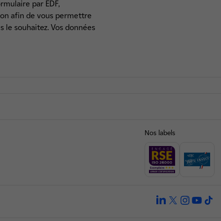
rmulaire par EDF,
ion afin de vous permettre
us le souhaitez. Vos données
Nos labels
linkedin
twitter
instagra
yout
ti