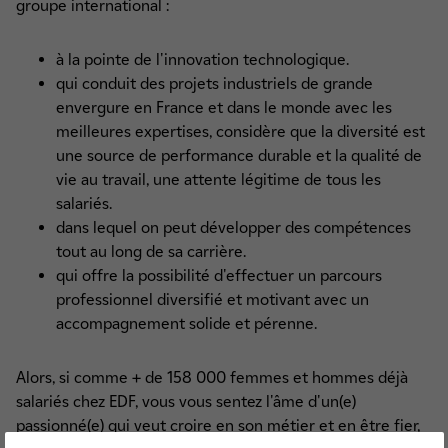
groupe international :
Nous rejoindre (3)
Nous rencontrer (2)
à la pointe de l'innovation technologique.
qui conduit des projets industriels de grande
envergure en France et dans le monde avec les
meilleures expertises, considère que la diversité est
une source de performance durable et la qualité de
vie au travail, une attente légitime de tous les
salariés.
dans lequel on peut développer des compétences
tout au long de sa carrière.
qui offre la possibilité d'effectuer un parcours
professionnel diversifié et motivant avec un
accompagnement solide et pérenne.
Alors, si comme + de 158 000 femmes et hommes déjà
salariés chez EDF, vous vous sentez l'âme d'un(e)
passionné(e) qui veut croire en son métier et en être fier,