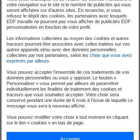
votre navigation sur le site ni le nombre de publicités qui vous
seront affichées sur d’autres sites. En revanche, si vous
Comment accéder aux offres de stage ?
refusez le dépôt des cookies, les partenaires avec lesquels
EDF travaille ne pourront pas vous afficher de publicités EDF
personnalisées en fonction de votre profil.
Quel est le processus de recrutement ?
Les informations collectées au moyen des cookies et autres
traceurs pourront être associées avec celles traitées sur vos
autres appareils et/ou avec des données personnelles
collectées par nos partenaires, selon les
choix que vous avez
exprimés par ailleurs
.
Vous pouvez accepter l’ensemble de ces traitements de vos
données personnelles ou vous y opposer. Le bouton «
Vous n'avez pas trouvé votre réponse ?
Personnaliser » vous permet par ailleurs de paramétrer
individuellement les finalités de traitement des cookies et
Contactez-nous
traceurs que vous souhaitez accepter. Votre choix sera
conservé pendant une durée de 6 mois à l’issue de laquelle ce
message vous sera à nouveau affiché.
Vous pouvez modifier votre choix à tout moment en cliquant
sur le lien « cookies » en bas de page.
Vous n'avez pas trouvé de réponse ?
Accepter