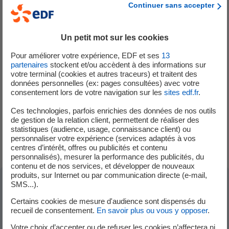
si vous voulez travailler dans une entreprise responsable,
Continuer sans accepter
engagée dans la cité, qui promeut depuis toujours des
valeurs fortes et qui met la solidarité au coeur de ses
actions,
rejoignez-nous, EDF recrute
!
Un petit mot sur les cookies
Pour améliorer votre expérience, EDF et ses
13
"Il n'y a pas d'entreprises qui réussissent sans associer
partenaires
stockent et/ou accèdent à des informations sur
votre terminal (cookies et autres traceurs) et traitent des
une belle aventure industrielle et une belle aventure
données personnelles (ex: pages consultées) avec votre
humaine et sociale"
.
Henri Proglio
consentement lors de votre navigation sur les
sites edf.fr
.
Ces technologies, parfois enrichies des données de nos outils
Toutes nos offres sont consultables dans la rubrique
de gestion de la relation client, permettent de réaliser des
"
statistiques (audience, usage, connaissance client) ou
Nous rejoindre - Nos offres
"
personnaliser votre expérience (services adaptés à vos
centres d’intérêt, offres ou publicités et contenu
personnalisés), mesurer la performance des publicités, du
contenu et de nos services, et développer de nouveaux
produits, sur Internet ou par communication directe (e-mail,
SMS...).
Dans la même sous-catégorie "Nous
Certains cookies de mesure d'audience sont dispensés du
recueil de consentement.
En savoir plus ou vous y opposer
.
rejoindre"
Votre choix d’accepter ou de refuser les cookies n’affectera ni