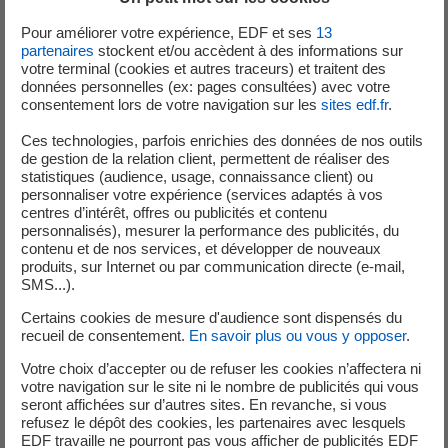
réside dans son excellente réactivité aux variations de
puissance, ce qui la rend particulièrement adaptée pour
Pour améliorer votre expérience, EDF et ses
13
partenaires
stockent et/ou accèdent à des informations sur
intégrer des EnR intermittentes.
votre terminal (cookies et autres traceurs) et traitent des
données personnelles (ex: pages consultées) avec votre
Très prometteuse, cette technologie encore coûteuse (2
consentement lors de votre navigation sur les
sites edf.fr
.
fois les coûts de l’électrolyse alcaline) doit lever encore
Ces technologies, parfois enrichies des données de nos outils
quelques obstacles mais profite déjà d’importants efforts
de gestion de la relation client, permettent de réaliser des
de recherche.
statistiques (audience, usage, connaissance client) ou
personnaliser votre expérience (services adaptés à vos
centres d’intérêt, offres ou publicités et contenu
personnalisés), mesurer la performance des publicités, du
2 - La pile à combustible (PAC) : passage de
contenu et de nos services, et développer de nouveaux
produits, sur Internet ou par communication directe (e-mail,
l’hydrogène à l’électricité
SMS...).
Maillon essentiel pour récupérer l’électricité transformée
Certains cookies de mesure d'audience sont dispensés du
recueil de consentement.
En savoir plus ou vous y opposer
.
en hydrogène, la pile à combustible se décline en
différentes puissances suivant les applications : piles
Votre choix d’accepter ou de refuser les cookies n’affectera ni
stationnaires pour alimenter des bâtiments en électricité
votre navigation sur le site ni le nombre de publicités qui vous
seront affichées sur d’autres sites. En revanche, si vous
et chaleur, piles embarquées dans les véhicules
refusez le dépôt des cookies, les partenaires avec lesquels
électriques.
EDF travaille ne pourront pas vous afficher de publicités EDF