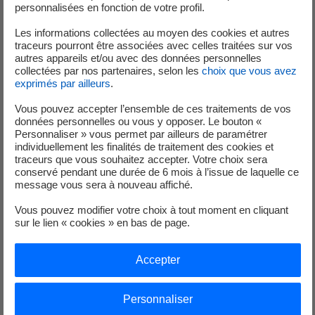
personnalisées en fonction de votre profil.
Selon Air Liquide, le rendement d’une pile à combustible
Les informations collectées au moyen des cookies et autres
varie entre 30 et 70 %. Avec une plus grande autonomie
traceurs pourront être associées avec celles traitées sur vos
que les batteries et des temps de recharge plus court, la
autres appareils et/ou avec des données personnelles
pile à combustible apporte une réponse complémentaire
collectées par nos partenaires, selon les
choix que vous avez
exprimés par ailleurs
.
à un système énergétique propre. À la suite de travaux de
recherche, Axane filiale de Air Liquide dispose de piles à
Vous pouvez accepter l’ensemble de ces traitements de vos
combustible atteignant plus de 7 000 heures de
données personnelles ou vous y opposer. Le bouton «
Personnaliser » vous permet par ailleurs de paramétrer
fonctionnement continu et avec un prix divisé par 6 en 10
individuellement les finalités de traitement des cookies et
ans.
traceurs que vous souhaitez accepter. Votre choix sera
conservé pendant une durée de 6 mois à l’issue de laquelle ce
message vous sera à nouveau affiché.
Le Power to gas consiste à convertir de l’électricité en
Vous pouvez modifier votre choix à tout moment en cliquant
hydrogène par électrolyse de l’eau et en méthane de
sur le lien « cookies » en bas de page.
synthèse en ajoutant une étape de méthanation. C’est
notamment l’objet du projet Jupiter 1000, qui regroupe
Accepter
GRTgaz et sept partenaires. Le projet Hybalance,
coordonné par Air Liquide au Danemark, produit de
Personnaliser
l’hydrogène.