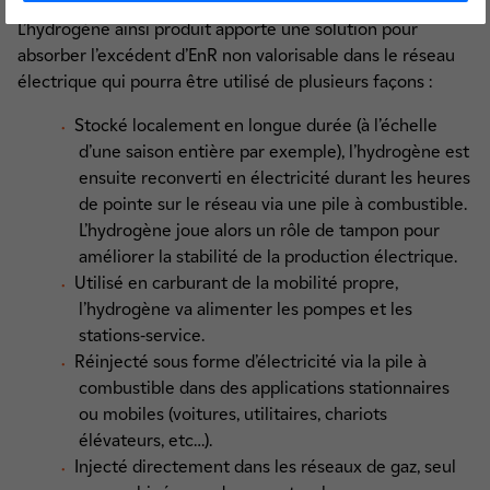
L’hydrogène ainsi produit apporte une solution pour
absorber l’excédent d’EnR non valorisable dans le réseau
électrique qui pourra être utilisé de plusieurs façons :
Stocké localement en longue durée (à l’échelle
d’une saison entière par exemple), l’hydrogène est
ensuite reconverti en électricité durant les heures
de pointe sur le réseau via une pile à combustible.
L’hydrogène joue alors un rôle de tampon pour
améliorer la stabilité de la production électrique.
Utilisé en carburant de la mobilité propre,
l’hydrogène va alimenter les pompes et les
stations-service.
Réinjecté sous forme d’électricité via la pile à
combustible dans des applications stationnaires
ou mobiles (voitures, utilitaires, chariots
élévateurs, etc…).
Injecté directement dans les réseaux de gaz, seul