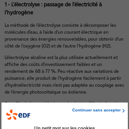
1 - L’électrolyse : passage de l’électricité à
l’hydrogène
La méthode de l’électrolyse consiste à décomposer les
molécules d’eau, à l’aide d’un courant électrique en
provenance des énergies renouvelables, pour obtenir d’un
côté de l’oxygène (O2) et de l’autre l’hydrogène (H2).
L’électrolyse alcaline est la plus utilisée actuellement et
affiche des coûts d’investissement faibles et un
rendement de 68 à 77 %. Peu réactive aux variations de
puissance, elle produit de l’hydrogène facilement à partir
d’hydroélectricité mais n’est pas adaptée au couplage avec
de l’énergie photovoltaïque ou éolienne.
Avec l’évolution rapide des technologies, l’électrolyse à
Continuer sans accepter
membrane PEM (Membrane à échange de proton) ouvre
de nouvelles voies. Son rendement est sensiblement
identique à celui de l’électrolyse alcaline mais son intérêt
Un petit mot sur les cookies