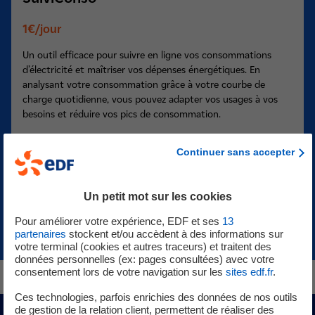
1€/jour
Un outil efficace pour suivre en ligne vos consommations
d’électricité et maîtriser vos dépenses énergétiques. En
analysant votre consommation grâce à votre courbe de
charge quotidienne, vous pouvez adapter vos usages à vos
besoins et réduire vos pics de consommation.
Continuer sans accepter
En savoir plus
Ajouter
Un petit mot sur les cookies
Pour améliorer votre expérience, EDF et ses
13
partenaires
stockent et/ou accèdent à des informations sur
votre terminal (cookies et autres traceurs) et traitent des
données personnelles (ex: pages consultées) avec votre
consentement lors de votre navigation sur les
sites edf.fr
.
Ces technologies, parfois enrichies des données de nos outils
de gestion de la relation client, permettent de réaliser des