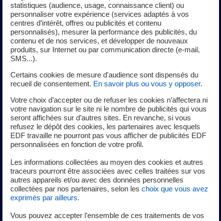
statistiques (audience, usage, connaissance client) ou
Premiers pas vers la transition
personnaliser votre expérience (services adaptés à vos
centres d’intérêt, offres ou publicités et contenu
énergétique
personnalisés), mesurer la performance des publicités, du
contenu et de nos services, et développer de nouveaux
produits, sur Internet ou par communication directe (e-mail,
SMS...).
Quelle que soit la taille de votre entreprise, vous pouvez
Certains cookies de mesure d'audience sont dispensés du
vous aussi
devenir un acteur de la transition énergétique
recueil de consentement.
En savoir plus ou vous y opposer
.
:
Votre choix d’accepter ou de refuser les cookies n’affectera ni
Envie d’une électricité plus verte ? Avec nos offres
votre navigation sur le site ni le nombre de publicités qui vous
seront affichées sur d’autres sites. En revanche, si vous
vertes, nous injectons pour vous sur le réseau une
refusez le dépôt des cookies, les partenaires avec lesquels
quantité d’électricité d’origine 100% renouvelable
EDF travaille ne pourront pas vous afficher de publicités EDF
correspondant à votre consommation.
personnalisées en fonction de votre profil.
Envie de consommer moins d’énergie ? Avec nos
Les informations collectées au moyen des cookies et autres
outils pour piloter vos consommations, identifiez
traceurs pourront être associées avec celles traitées sur vos
rapidement les gisements d’économies d’énergie et
autres appareils et/ou avec des données personnelles
collectées par nos partenaires, selon les
choix que vous avez
réduisez significativement vos dépenses
exprimés par ailleurs
.
énergétiques.
Vous pouvez accepter l’ensemble de ces traitements de vos