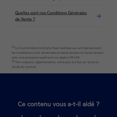
Quelles sont nos Conditions Générales
de Vente ?
(1)
Le Contrat électricité prix fixes s’adresse aux entreprises dont
les installations sont alimentées en basse tension et haute tension
avec une puissance supérieure ou égale à 36 kVA.
(2)
Hors impacts réglementaires, votre prix est fixe sur toute la
durée du contrat.
Ce contenu vous a-t-il aidé ?