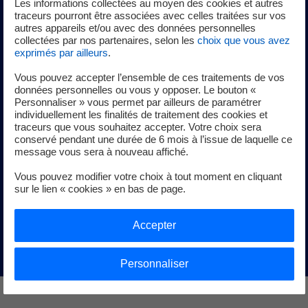
Les informations collectées au moyen des cookies et autres
nouvel onglet
traceurs pourront être associées avec celles traitées sur vos
autres appareils et/ou avec des données personnelles
collectées par nos partenaires, selon les
choix que vous avez
exprimés par ailleurs
.
Stage de 3ème et de seconde
Vous pouvez accepter l’ensemble de ces traitements de vos
données personnelles ou vous y opposer. Le bouton «
Personnaliser » vous permet par ailleurs de paramétrer
Tu recherches un stage de 3ème ou de seconde ? N
ous
individuellement les finalités de traitement des cookies et
t’invitons à candidater directement sur le site internet du
traceurs que vous souhaitez accepter. Votre choix sera
conservé pendant une durée de 6 mois à l’issue de laquelle ce
gouvernement
1Élève1Stage
.
message vous sera à nouveau affiché.
Nous espérons t'accueillir dans les équipes EDF pour que
Vous pouvez modifier votre choix à tout moment en cliquant
tu découvres nos 230 métiers et les cursus qui y mènent !
sur le lien « cookies » en bas de page.
Découvre nos offres !
Accepter
nouvel onglet
Personnaliser