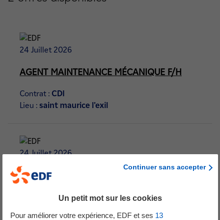
24 Juillet 2026
AGENT MAINTENANCE MÉCANIQUE F/H
Contrat :
CDI
Lieu :
saint maurice l'exil
24 Juillet 2026
Continuer sans accepter
OUVRIÈRE/OUVRIER AUTOMATISMES
INSTRUMENTATIONS F/H
Un petit mot sur les cookies
Contrat :
CDI
Pour améliorer votre expérience, EDF et ses
13