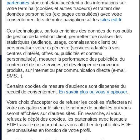
Lieu :
saint maurice l exil
partenaires
stockent et/ou accèdent à des informations sur
votre terminal (cookies et autres traceurs) et traitent des
données personnelles (ex: pages consultées) avec votre
consentement lors de votre navigation sur les
sites edf.fr
.
Ces technologies, parfois enrichies des données de nos outils
de gestion de la relation client, permettent de réaliser des
statistiques (audience, usage, connaissance client) ou
personnaliser votre expérience (services adaptés à vos
centres d’intérêt, offres ou publicités et contenu
personnalisés), mesurer la performance des publicités, du
contenu et de nos services, et développer de nouveaux
Nos métiers
produits, sur Internet ou par communication directe (e-mail,
SMS...).
Certains cookies de mesure d'audience sont dispensés du
recueil de consentement.
En savoir plus ou vous y opposer
.
Plus de 230 métiers composent le groupe EDF, tous
essentiels à son bon fonctionnement. 230 métiers
Votre choix d’accepter ou de refuser les cookies n’affectera ni
votre navigation sur le site ni le nombre de publicités qui vous
passionnants, qui contribuent activement à la transition
seront affichées sur d’autres sites. En revanche, si vous
énergétique.
refusez le dépôt des cookies, les partenaires avec lesquels
EDF travaille ne pourront pas vous afficher de publicités EDF
personnalisées en fonction de votre profil.
Découvrez-les !