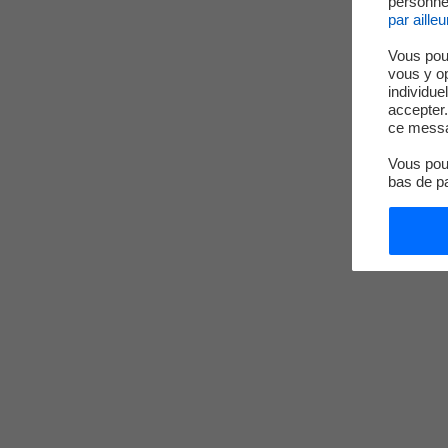
personnel
par ailleu
Vous pou
vous y o
individue
accepter.
ce messa
Vous pouv
bas de p