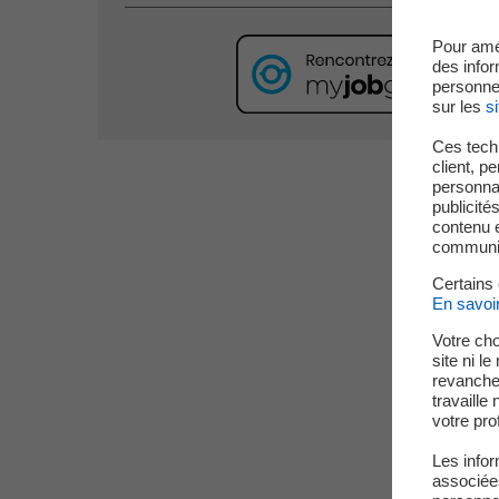
Pour amé
des infor
personne
sur les
si
Ces techn
client, p
personnal
publicité
contenu e
communica
Certains
En savoi
Votre cho
site ni l
revanche,
travaille
votre prof
Les infor
associées