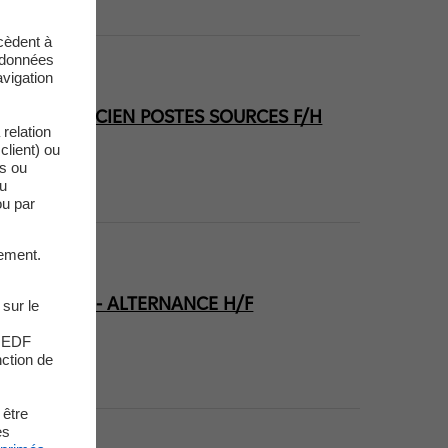
cèdent à
s données
vigation
CTROTECHNICIEN POSTES SOURCES F/H
relation
client) ou
es ou
du
ou par
ement.
INTENANCE - ALTERNANCE H/F
 sur le
s EDF
nction de
140)
 être
es