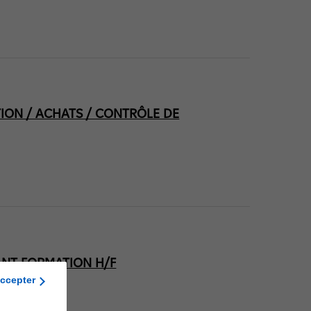
ION / ACHATS / CONTRÔLE DE
ANT FORMATION H/F
ccepter