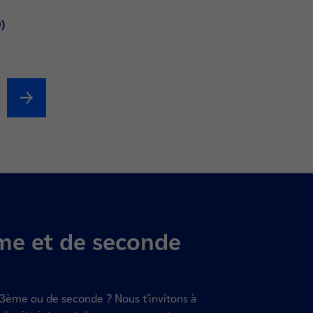
)
me et de seconde
 3ème ou de seconde ? N
ous t’invitons à