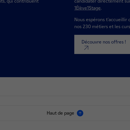
s, qui contribuent
candidater directement su
1Élève1Stage
.
Nous espérons t'accueillir
nos 230 métiers et les cur
Découvre nos offres !
nouvel onglet
Haut de page