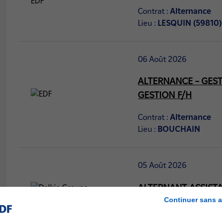
Contrat :
Alternance
Lieu :
LESQUIN (59810)
06 Août 2026
ALTERNANCE – GEST
GESTION F/H
Contrat :
Alternance
Lieu :
BOUCHAIN
05 Août 2026
ALTERNANT ASSIST
Continuer sans a
Contrat :
Alternance
Lieu :
LILLE (59000)