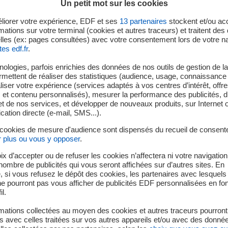
Un petit mot sur les cookies
liorer votre expérience, EDF et ses
13
partenaires
stockent et/ou ac
mations sur votre terminal (cookies et autres traceurs) et traitent de
04 Août 2026
lles (ex: pages consultées) avec votre consentement lors de votre na
tes edf.fr
.
ALTERNANCE - ELE
ologies, parfois enrichies des données de nos outils de gestion de la 
ermettent de réaliser des statistiques (audience, usage, connaissance 
Contrat :
Alternance
iser votre expérience (services adaptés à vos centres d’intérêt, offr
Lieu :
LAMBERSART
s et contenu personnalisés), mesurer la performance des publicités, 
t de nos services, et développer de nouveaux produits, sur Internet 
tion directe (e-mail, SMS...).
 cookies de mesure d'audience sont dispensés du recueil de consent
04 Août 2026
r plus ou vous y opposer
.
TECHNICIEN DE MA
ix d’accepter ou de refuser les cookies n’affectera ni votre navigation
e nombre de publicités qui vous seront affichées sur d’autres sites. En
 si vous refusez le dépôt des cookies, les partenaires avec lesquel
Contrat :
Alternance
 ne pourront pas vous afficher de publicités EDF personnalisées en fo
Lieu :
DUNKERQUE (59
il.
mations collectées au moyen des cookies et autres traceurs pourront
 avec celles traitées sur vos autres appareils et/ou avec des donné
04 Août 2026