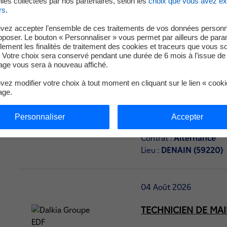
les collectées par nos partenaires, selon les
choix que vous avez e
rs
.
TECHNICIEN DE MA
vez accepter l’ensemble de ces traitements de vos données personn
pposer. Le bouton « Personnaliser » vous permet par ailleurs de para
Contrat :
Alternance
llement les finalités de traitement des cookies et traceurs que vous s
Lieu :
VALENCIENNES (
 Votre choix sera conservé pendant une durée de 6 mois à l’issue de 
ge vous sera à nouveau affiché.
ez modifier votre choix à tout moment en cliquant sur le lien « cook
age.
04 Août 2026
TECHNICIEN DE MA
Personnaliser
Accepter
Contrat :
Alternance
Lieu :
DENAIN (59220)
04 Août 2026
TECHNICIEN DE MA