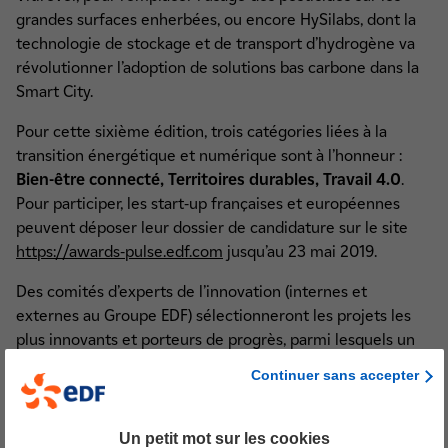
grandes surfaces enherbées, ou encore HySilabs, dont la
technologie de stockage et de transport d’hydrogène va
révolutionner l’adoption de solutions bas carbone dans la
Smart City.
Pour cette sixième édition, trois catégories liées à la
transition énergétique et numérique sont à l’honneur :
Bien-être connecté, Territoires durables, Travail 4.0
.
Pour participer, les start-up françaises et européennes
peuvent déposer leur dossier de candidature sur le site
https://awards-pulse.edf.com
jusqu’au 23 mai 2019.
Des comités d’experts de l’innovation (internes et
externes au Groupe EDF) sélectionneront les projets les
plus innovants et porteurs de progrès, parmi lesquels un
Grand Jury, composé de personnalités des mondes de la
Continuer sans accepter
recherche, de l’entreprise et des médias, qui décernera 3
er
ème
ème
ème
Prix (1
Prix, 2
Prix, 3
Prix du Jury). Un 4
Prix
sera décerné par le public, à l’issue d’une campagne de
Un petit mot sur les cookies