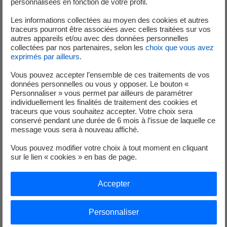
personnalisées en fonction de votre profil.
dans son intégralité sur
Les informations collectées au moyen des cookies et autres
www.edf.fr/pulse/prix-start-up
traceurs pourront être associées avec celles traitées sur vos
autres appareils et/ou avec des données personnelles
collectées par nos partenaires, selon les
choix que vous avez
exprimés par ailleurs
.
Vous pouvez accepter l’ensemble de ces traitements de vos
Analystes et Investisseurs
données personnelles ou vous y opposer. Le bouton «
Personnaliser » vous permet par ailleurs de paramétrer
individuellement les finalités de traitement des cookies et
+33 (0) 1 40 42 40 38
traceurs que vous souhaitez accepter. Votre choix sera
conservé pendant une durée de 6 mois à l’issue de laquelle ce
message vous sera à nouveau affiché.
Vous pouvez modifier votre choix à tout moment en cliquant
sur le lien « cookies » en bas de page.
Service de Presse
Accepter
Personnaliser
+33 (1) 40 42 46 37