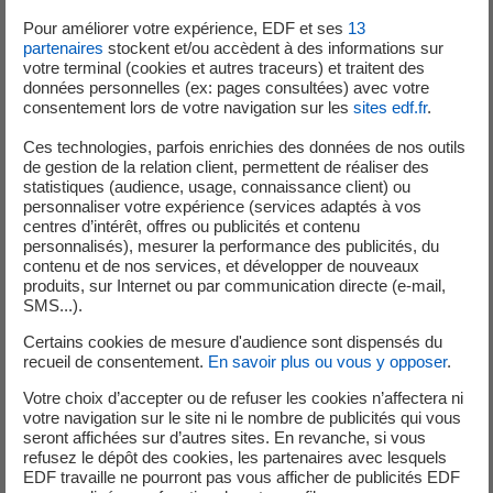
vote. Chaque lauréat remportera une campagne de
Pour améliorer votre expérience, EDF et ses
13
communication ainsi qu’une dotation financière (de 30k€
partenaires
stockent et/ou accèdent à des informations sur
1
à 100k€ pour les Prix du Jury, 50k€ pour le Prix du Public)
.
votre terminal (cookies et autres traceurs) et traitent des
données personnelles (ex: pages consultées) avec votre
consentement lors de votre navigation sur les
sites edf.fr
.
Jusqu’à 3 mentions spéciales pourront également être
attribuées par le Jury, à des projets finalistes se
Ces technologies, parfois enrichies des données de nos outils
distinguant plus particulièrement par leur impact sociétal
de gestion de la relation client, permettent de réaliser des
statistiques (audience, usage, connaissance client) ou
ou environnemental. Ils bénéficieront, eux aussi, d’une
personnaliser votre expérience (services adaptés à vos
campagne de communication au service de leur
centres d’intérêt, offres ou publicités et contenu
développement. Les lauréats seront désignés à l’automne
personnalisés), mesurer la performance des publicités, du
contenu et de nos services, et développer de nouveaux
2019.
produits, sur Internet ou par communication directe (e-mail,
SMS...).
A la rencontre des
alumni
des Prix start-up EDF Pulse
Certains cookies de mesure d'audience sont dispensés du
Pour la quatrième édition du salon Vivatechnology, EDF est
recueil de consentement.
En savoir plus ou vous y opposer
.
partenaire de l’Espace Discovery et du Robot Park.
De nombreuses start-up y témoigneront de leur expérience des
Votre choix d’accepter ou de refuser les cookies n’affectera ni
Prix start-up EDF Pulse, aux côtés de l’équipe organisatrice de
votre navigation sur le site ni le nombre de publicités qui vous
seront affichées sur d’autres sites. En revanche, si vous
l’édition 2019.
refusez le dépôt des cookies, les partenaires avec lesquels
EDF travaille ne pourront pas vous afficher de publicités EDF
1
Le règlement des Prix start-up EDF Pulse est à retrouver