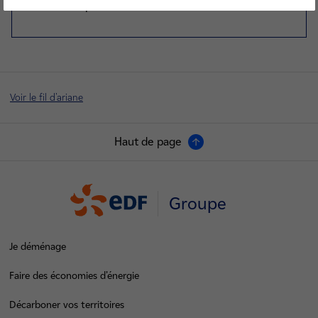
service-de-presse@edf.fr
Voir le fil d'ariane
Haut de page
Groupe
Je déménage
Faire des économies d’énergie
Décarboner vos territoires