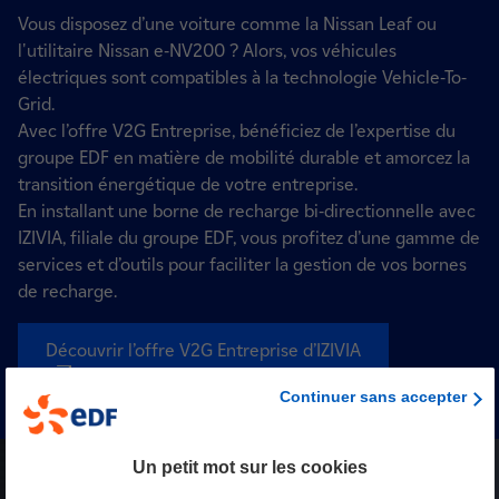
Vous disposez d’une voiture comme la Nissan Leaf ou
l'utilitaire Nissan e-NV200 ? Alors, vos véhicules
électriques sont compatibles à la technologie Vehicle-To-
Grid.
Avec l’offre V2G Entreprise, bénéficiez de l’expertise du
groupe EDF en matière de mobilité durable et amorcez la
transition énergétique de votre entreprise.
En installant une borne de recharge bi-directionnelle avec
IZIVIA, filiale du groupe EDF, vous profitez d’une gamme de
services et d’outils pour faciliter la gestion de vos bornes
de recharge.
Découvrir l’offre V2G Entreprise d’IZIVIA
nouvel onglet
Continuer sans accepter
Un petit mot sur les cookies