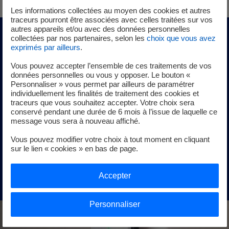
Les informations collectées au moyen des cookies et autres
traceurs pourront être associées avec celles traitées sur vos
autres appareils et/ou avec des données personnelles
collectées par nos partenaires, selon les
choix que vous avez
Etes-vous
V2G-compatible
?
exprimés par ailleurs
.
Vous pouvez accepter l’ensemble de ces traitements de vos
données personnelles ou vous y opposer. Le bouton «
Et si vos véhicules combinaient écologie et économies,
Personnaliser » vous permet par ailleurs de paramétrer
individuellement les finalités de traitement des cookies et
grâce aux bornes de recharge V2G ? En quelques clics,
traceurs que vous souhaitez accepter. Votre choix sera
indiquez-nous le périmètre de votre flotte, vos besoins de
conservé pendant une durée de 6 mois à l’issue de laquelle ce
déplacement et vos plages horaires de recharge, et
message vous sera à nouveau affiché.
obtenez votre étude personnalisée.
Vous pouvez modifier votre choix à tout moment en cliquant
sur le lien « cookies » en bas de page.
Tester votre éligibilité
nouvel onglet
Accepter
Personnaliser