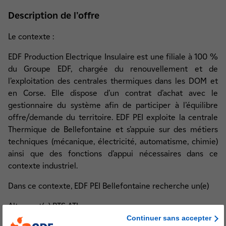
Description de l'offre
Le contexte :
EDF Production Electrique Insulaire est une filiale à 100 %
du Groupe EDF, chargée du renouvellement et de
l’exploitation des centrales thermiques dans les DOM et
en Corse. Elle dispose d’un contrat d’achat avec le
gestionnaire du système afin de participer à l’équilibre
offre/demande du territoire. EDF PEI exploite la centrale
Thermique de Bellefontaine et s’appuie sur des métiers
techniques (mécanique, électricité, automatisme, chimie)
ainsi que des fonctions d’appui nécessaires dans ce
contexte industriel.
Dans ce contexte, EDF PEI Bellefontaine recherche un(e)
Alternant(e) BTS ATI
Continuer sans accepter