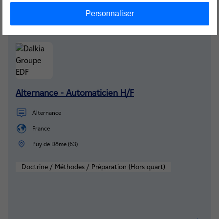
Personnaliser
Ces offres pourraient vous intéresser :
Alternance - Automaticien H/F
Alternance
France
Puy de Dôme (63)
Doctrine / Méthodes / Préparation (Hors quart)