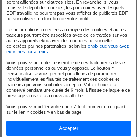
seront affichées sur d’autres sites. En revanche, si vous
Dynamique, rigoureux, investi, force de proposition
refusez le dépôt des cookies, les partenaires avec lesquels
EDF travaille ne pourront pas vous afficher de publicités EDF
Bonne connaissance des outils de bureautique
personnalisées en fonction de votre profil.
(Word, Excel et Powerpoint)
Lecture de schémas et de plans
Les informations collectées au moyen des cookies et autres
traceurs pourront être associées avec celles traitées sur vos
Merci de joindre à votre candidature : votre CV et une
autres appareils et/ou avec des données personnelles
collectées par nos partenaires, selon les
choix que vous avez
lettre de motivation accompagnée des bulletins de
exprimés par ailleurs
.
vos deux dernières années scolaires.
Vous pouvez accepter l’ensemble de ces traitements de vos
Dans le groupe EDF accueillir des personnes en situation
données personnelles ou vous y opposer. Le bouton «
Personnaliser » vous permet par ailleurs de paramétrer
de handicap fait partie de notre ADN. Notre objectif est
individuellement les finalités de traitement des cookies et
d’ouvrir nos portes à toutes les compétences, toutes les
traceurs que vous souhaitez accepter. Votre choix sera
énergies et toutes les personnalités sans exclusion. Le
conservé pendant une durée de 6 mois à l’issue de laquelle ce
message vous sera à nouveau affiché.
poste proposé est donc ouvert à toutes et à tous
Vous pouvez modifier votre choix à tout moment en cliquant
sur le lien « cookies » en bas de page.
Je postule
Accepter