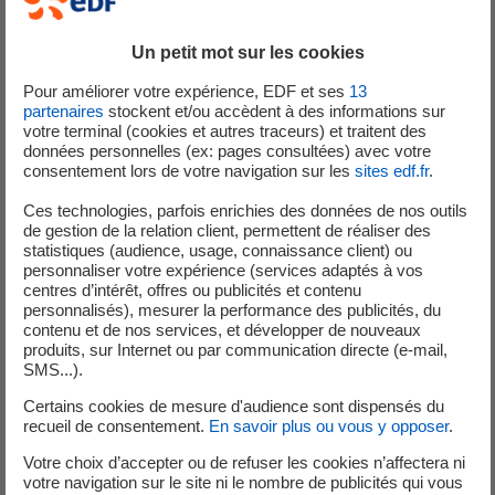
Au sein du Service Exploitation Conduite de la Centrale,
vous serez un appui précieux au Chef de Service
Un petit mot sur les cookies
Exploitation Conduite et de ses collaborateurs, tous trois
de niveau Ingénieur, pour :
Pour améliorer votre expérience, EDF et ses
13
partenaires
stockent et/ou accèdent à des informations sur
Appui technique et administratif au niveau des
votre terminal (cookies et autres traceurs) et traitent des
équipes de Conduite multi compétences,
données personnelles (ex: pages consultées) avec votre
consentement lors de votre navigation sur les
sites edf.fr
.
Pilotage d'activités hors process,
Remontée d'indicateurs de performances,
Ces technologies, parfois enrichies des données de nos outils
de gestion de la relation client, permettent de réaliser des
et ce, , dans le respect des règles et réglementations en
statistiques (audience, usage, connaissance client) ou
personnaliser votre expérience (services adaptés à vos
vigueur au sein de l’Entreprise.
centres d’intérêt, offres ou publicités et contenu
personnalisés), mesurer la performance des publicités, du
contenu et de nos services, et développer de nouveaux
produits, sur Internet ou par communication directe (e-mail,
Profil souhaité
SMS...).
Certains cookies de mesure d'audience sont dispensés du
Titulaire d’un Bac
recueil de consentement.
En savoir plus ou vous y opposer
.
Des compétences dans les domaines :
Votre choix d’accepter ou de refuser les cookies n’affectera ni
Automatismes/ Instrumentation/ Courants Forts et
votre navigation sur le site ni le nombre de publicités qui vous
Electromécanique