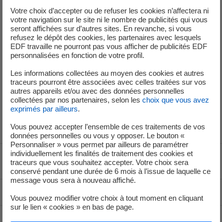
apprentissages
Votre choix d’accepter ou de refuser les cookies n’affectera ni
votre navigation sur le site ni le nombre de publicités qui vous
Votre aventure chez EDF commence ici : faites le choix
seront affichées sur d’autres sites. En revanche, si vous
d’un engagement concret, d’un accompagnement humain
refusez le dépôt des cookies, les partenaires avec lesquels
EDF travaille ne pourront pas vous afficher de publicités EDF
et d’une mission durable. Ensemble, éclairons l’avenir.
personnalisées en fonction de votre profil.
Les informations collectées au moyen des cookies et autres
traceurs pourront être associées avec celles traitées sur vos
Alternance, stage, thèse & VIE
CFA
autres appareils et/ou avec des données personnelles
collectées par nos partenaires, selon les
choix que vous avez
nouvel onglet
nouvel onglet
exprimés par ailleurs
.
Vous pouvez accepter l’ensemble de ces traitements de vos
données personnelles ou vous y opposer. Le bouton «
Personnaliser » vous permet par ailleurs de paramétrer
individuellement les finalités de traitement des cookies et
Voir le fil d'ariane
traceurs que vous souhaitez accepter. Votre choix sera
conservé pendant une durée de 6 mois à l’issue de laquelle ce
message vous sera à nouveau affiché.
Haut de page
Vous pouvez modifier votre choix à tout moment en cliquant
sur le lien « cookies » en bas de page.