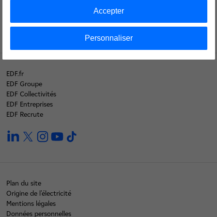
Recrute
Accepter
Personnaliser
EDF.fr
EDF Groupe
EDF Collectivités
EDF Entreprises
EDF Recrute
linkedin
twitter
instagram
youtube
tiktok
Plan du site
Origine de l'électricité
Mentions légales
Données personnelles