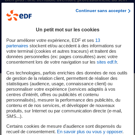
d’un Groupe engagé.
Continuer sans accepter
Chaque année, des milliers d’étudiants choisissent EDF
pour se former, grandir, et contribuer à un projet collectif
au cœur de la transition énergétique. Grâce à notre
Un petit mot sur les cookies
engagement envers la formation et l’accompagnement,
Pour améliorer votre expérience, EDF et ses
13
nous bâtissons ensemble un avenir plus propre, plus sûr,
partenaires
stockent et/ou accèdent à des informations sur
et profondément utile.
votre terminal (cookies et autres traceurs) et traitent des
données personnelles (ex: pages consultées) avec votre
consentement lors de votre navigation sur les
sites edf.fr
.
Ces technologies, parfois enrichies des données de nos outils
Explorez dès maintenant nos
de gestion de la relation client, permettent de réaliser des
statistiques (audience, usage, connaissance client) ou
différentes rubriques :
personnaliser votre expérience (services adaptés à vos
centres d’intérêt, offres ou publicités et contenu
personnalisés), mesurer la performance des publicités, du
contenu et de nos services, et développer de nouveaux
produits, sur Internet ou par communication directe (e-mail,
SMS...).
Alternance / Stage / Thèse
– pour découvrir nos
offres et candidater
Certains cookies de mesure d'audience sont dispensés du
CFA
– pour en savoir plus sur la formation et nos
recueil de consentement.
En savoir plus ou vous y opposer
.