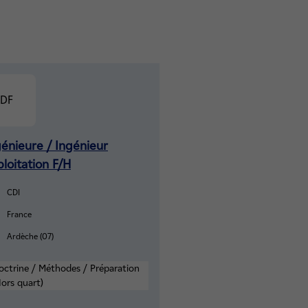
génieure / Ingénieur
loitation F/H
CDI
France
Ardèche (07)
octrine / Méthodes / Préparation
Hors quart)