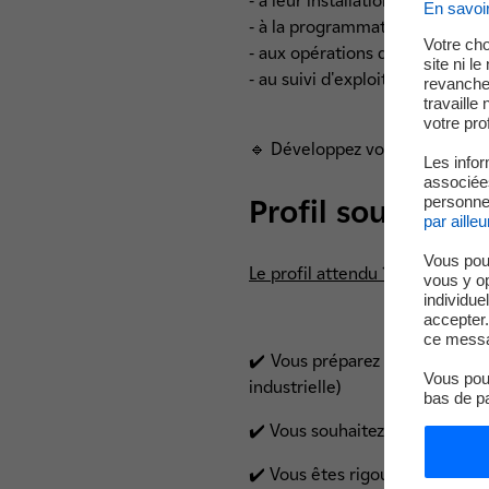
- à leur installation.
En savoi
- à la programmation et à la c
Votre cho
- aux opérations de recettes.
site ni l
- au suivi d'exploitation (télé
revanche,
travaille
votre prof
🔹 Développez votre expertise e
Les infor
associées
personnel
Profil souhaité
par ailleu
Vous pou
Le profil attendu ?
vous y o
individue
accepter.
ce messa
✔️ Vous préparez un BTS CIRA (
Vous pouv
industrielle)
bas de p
✔️ Vous souhaitez acquérir une
✔️ Vous êtes rigoureux et cons