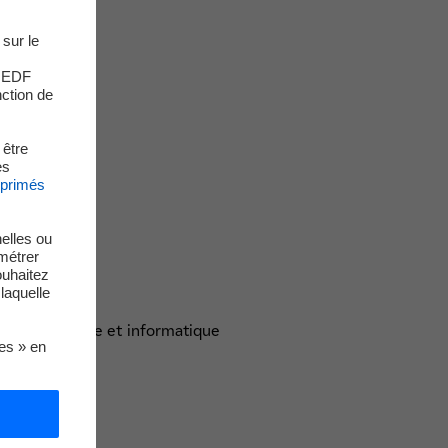
 sur le
s EDF
nction de
 être
es
xprimés
elles ou
métrer
ouhaitez
laquelle
énie électrique et informatique
ies » en