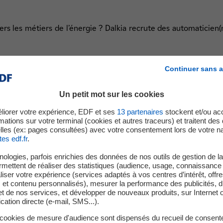
ers les métiers de l’énergie ? Dalkia recrute des automaticien(
Continuer sans a
 pour vous transmettre les compétences nécessaires pour la d
 les installations de chauffage (clientèle type habitat collectif
Un petit mot sur les cookies
mètre Clermontois.
liorer votre expérience, EDF et ses
13
partenaires
stockent et/ou ac
mations sur votre terminal (cookies et autres traceurs) et traitent de
lles (ex: pages consultées) avec votre consentement lors de votre na
tes edf.fr
.
ologies, parfois enrichies des données de nos outils de gestion de la 
ermettent de réaliser des statistiques (audience, usage, connaissance 
us participez :
iser votre expérience (services adaptés à vos centres d’intérêt, offr
s et contenu personnalisés), mesurer la performance des publicités, 
t de nos services, et développer de nouveaux produits, sur Internet 
des solutions.
tion directe (e-mail, SMS...).
s.
 cookies de mesure d'audience sont dispensés du recueil de consent