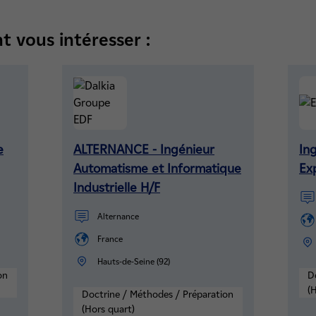
t vous intéresser :
e
ALTERNANCE - Ingénieur
In
Automatisme et Informatique
Exp
Industrielle H/F
Alternance
France
Hauts-de-Seine (92)
on
D
(
Doctrine / Méthodes / Préparation
(Hors quart)