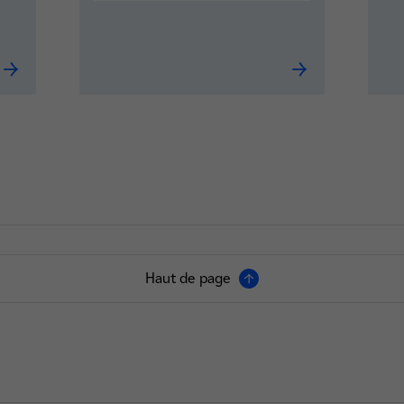
Automaticien en alternance F/H
ALTERNANCE - Ingé
Haut de page