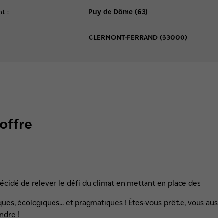
t :
Puy de Dôme (63)
CLERMONT-FERRAND (63000)
'offre
décidé de relever le défi du climat en mettant en place des
es, écologiques... et pragmatiques ! Êtes-vous prêt.e, vous aussi
indre !