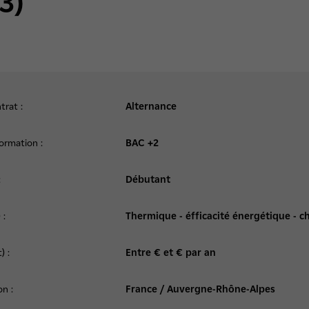
3)
trat :
Alternance
ormation :
BAC +2
:
Débutant
 :
Thermique - éfficacité énergétique - c
) :
Entre € et € par an
on :
France / Auvergne-Rhône-Alpes