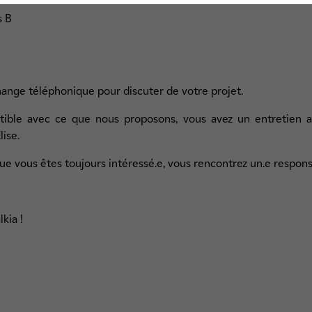
s B
ange téléphonique pour discuter de votre projet.
tible avec ce que nous proposons, vous avez un entretien 
lise.
 que vous êtes toujours intéressé.e, vous rencontrez un.e respons
lkia !