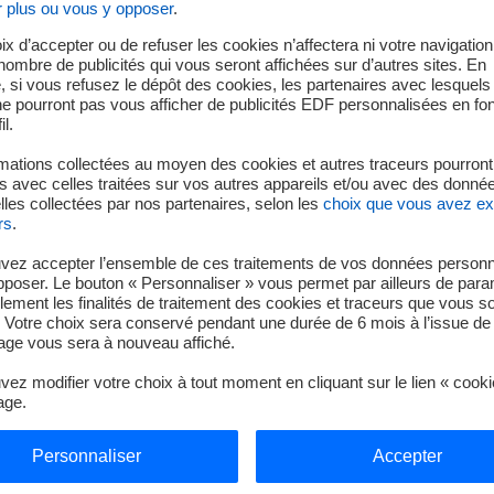
r plus ou vous y opposer
.
onfiguration des systèmes.
ix d’accepter ou de refuser les cookies n’affectera ni votre navigation
e nombre de publicités qui vous seront affichées sur d’autres sites. En
relèves) et des performances énergétiques
 si vous refusez le dépôt des cookies, les partenaires avec lesquel
 ne pourront pas vous afficher de publicités EDF personnalisées en fo
il.
t faites de l’énergie votre métier d’avenir !
mations collectées au moyen des cookies et autres traceurs pourront
 avec celles traitées sur vos autres appareils et/ou avec des donné
les collectées par nos partenaires, selon les
choix que vous avez e
rs
.
vez accepter l’ensemble de ces traitements de vos données personn
pposer. Le bouton « Personnaliser » vous permet par ailleurs de para
llement les finalités de traitement des cookies et traceurs que vous s
 Votre choix sera conservé pendant une durée de 6 mois à l’issue de 
ge vous sera à nouveau affiché.
Contrôle industriel et régulation automatique) ou BUT GE2i (g
ez modifier votre choix à tout moment en cliquant sur le lien « cook
age.
 expertise approfondie avant d’entrer sur le marché du travail
Personnaliser
Accepter
ciencieux dans votre travail