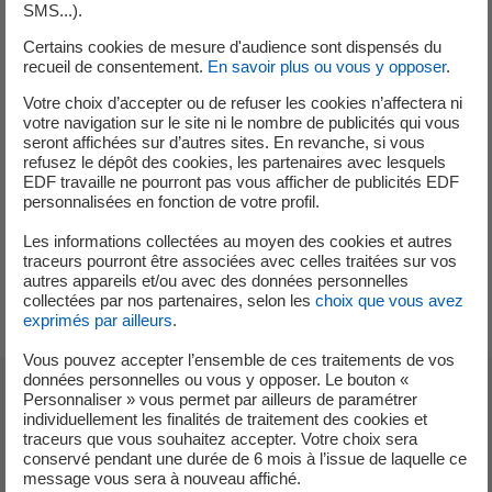
SMS...).
masculin. Seules les compétences sont indispensables
pour réussir ! le groupe vise 40% de femmes à tous les
Certains cookies de mesure d'audience sont dispensés du
recueil de consentement.
En savoir plus ou vous y opposer
.
niveaux hiérarchiques d’ici 2030.
Votre choix d’accepter ou de refuser les cookies n’affectera ni
Le groupe EDF a pour ambition d’ouvrir ses portes à toutes
votre navigation sur le site ni le nombre de publicités qui vous
les compétences et à toutes les énergies, sans exclusion.
seront affichées sur d’autres sites. En revanche, si vous
refusez le dépôt des cookies, les partenaires avec lesquels
EDF travaille ne pourront pas vous afficher de publicités EDF
Faciliter l’intégration professionnelle des personnes en
personnalisées en fonction de votre profil.
situation de handicap est pour nous une évidence. Il est
donc essentiel de permettre à toute personne avec un
Les informations collectées au moyen des cookies et autres
traceurs pourront être associées avec celles traitées sur vos
handicap d’avoir un environnement enrichissant et
autres appareils et/ou avec des données personnelles
compatible avec sa situation.
collectées par nos partenaires, selon les
choix que vous avez
exprimés par ailleurs
.
Vous pouvez accepter l’ensemble de ces traitements de vos
données personnelles ou vous y opposer. Le bouton «
Personnaliser » vous permet par ailleurs de paramétrer
Qui recherchons-nous?
individuellement les finalités de traitement des cookies et
traceurs que vous souhaitez accepter. Votre choix sera
conservé pendant une durée de 6 mois à l’issue de laquelle ce
message vous sera à nouveau affiché.