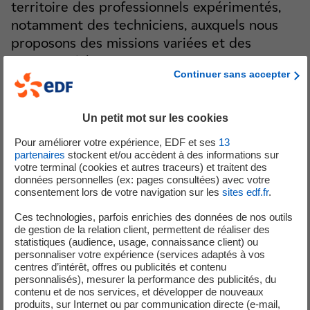
territoire des professionnels expérimentés,
notamment des techniciens, auxquels nous
proposons des missions variées et des
parcours riches.
Continuer sans accepter
Un petit mot sur les cookies
Rejoindre le groupe EDF lorsque l’on est expérimenté,
Pour améliorer votre expérience, EDF et ses
13
c’est :
partenaires
stockent et/ou accèdent à des informations sur
votre terminal (cookies et autres traceurs) et traitent des
vivre une aventure industrielle et humaine
données personnelles (ex: pages consultées) avec votre
consentement lors de votre navigation sur les
sites edf.fr
.
exceptionnelle dans des métiers au cœur de la
transition énergétique,
Ces technologies, parfois enrichies des données de nos outils
donner du sens à son expertise.
de gestion de la relation client, permettent de réaliser des
statistiques (audience, usage, connaissance client) ou
personnaliser votre expérience (services adaptés à vos
centres d’intérêt, offres ou publicités et contenu
Les femmes ont toute leur place dans nos équipes et
personnalisés), mesurer la performance des publicités, du
dans les métiers techniques.
contenu et de nos services, et développer de nouveaux
Chez EDF, il n'existe pas de métiers dits féminins ou
produits, sur Internet ou par communication directe (e-mail,