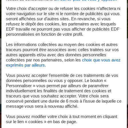
Votre choix d’accepter ou de refuser les cookies n’affectera ni
votre navigation sur le site ni le nombre de publicités qui vous
seront affichées sur d’autres sites. En revanche, si vous
refusez le dépôt des cookies, les partenaires avec lesquels
EDF travaille ne pourront pas vous afficher de publicités EDF
personnalisées en fonction de votre profil.
Les informations collectées au moyen des cookies et autres
Les résultats de la surveillance de l’environnement
traceurs pourront être associées avec celles traitées sur vos
autour de la centrale sont transmis au réseau
autres appareils et/ou avec des données personnelles
national de mesures de la radioactivité dans
collectées par nos partenaires, selon les
choix que vous avez
l’environnement. Développé sous l’égide de l’Autorité
exprimés par ailleurs
.
de sûreté nucléaire, il est géré par l’Institut de
radioprotection et de sûreté nucléaire. Les données
Vous pouvez accepter l’ensemble de ces traitements de vos
sont disponibles sur leur site internet.
données personnelles ou vous y opposer. Le bouton «
Personnaliser » vous permet par ailleurs de paramétrer
Visiter le site mesure-radioactivite.fr
individuellement les finalités de traitement des cookies et
traceurs que vous souhaitez accepter. Votre choix sera
conservé pendant une durée de 6 mois à l’issue de laquelle ce
message vous sera à nouveau affiché.
Vous pouvez modifier votre choix à tout moment en cliquant
sur le lien « cookies » en bas de page.