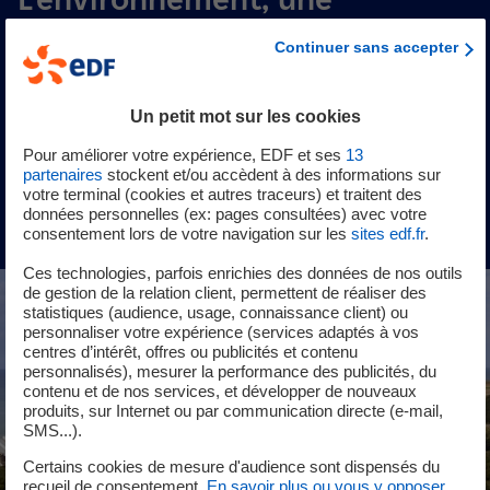
préoccupation au quotidien
Continuer sans accepter
Retrouvez chaque mois les données liées à la surveillance
Un petit mot sur les cookies
et au contrôle de l'environnement.
Pour améliorer votre expérience, EDF et ses
13
partenaires
stockent et/ou accèdent à des informations sur
votre terminal (cookies et autres traceurs) et traitent des
Télécharger les données
données personnelles (ex: pages consultées) avec votre
consentement lors de votre navigation sur les
sites edf.fr
.
Ces technologies, parfois enrichies des données de nos outils
de gestion de la relation client, permettent de réaliser des
statistiques (audience, usage, connaissance client) ou
personnaliser votre expérience (services adaptés à vos
centres d’intérêt, offres ou publicités et contenu
personnalisés), mesurer la performance des publicités, du
contenu et de nos services, et développer de nouveaux
produits, sur Internet ou par communication directe (e-mail,
SMS...).
Certains cookies de mesure d'audience sont dispensés du
recueil de consentement.
En savoir plus ou vous y opposer
.