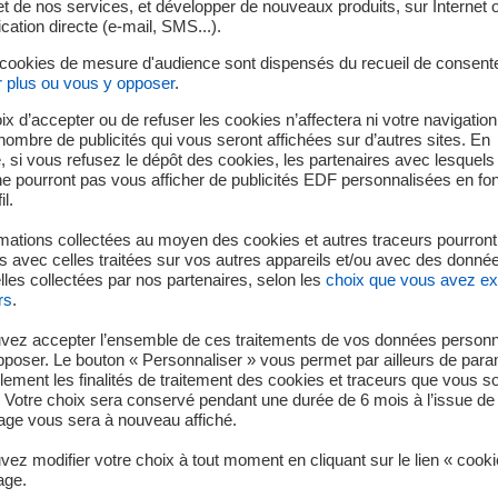
t de nos services, et développer de nouveaux produits, sur Internet 
tion directe (e-mail, SMS...).
e
37
édition des Journées européennes du patrimoine 2020 (PDF 
 cookies de mesure d'audience sont dispensés du recueil de consent
r plus ou vous y opposer
.
 une démarche pour vivre intensément l'
ix d’accepter ou de refuser les cookies n’affectera ni votre navigation
Groupe
e nombre de publicités qui vous seront affichées sur d’autres sites. En
 si vous refusez le dépôt des cookies, les partenaires avec lesquel
 ne pourront pas vous afficher de publicités EDF personnalisées en fo
rammation artistique et culturelle qui invite le public à un dia
il.
mblématiques et atypiques d'EDF. Ce voyage, unique en son genre,
mations collectées au moyen des cookies et autres traceurs pourront
qui allie émotion et pédagogie. Réalisée en partenariat avec le
 avec celles traitées sur vos autres appareils et/ou avec des donné
du tourisme industriel, cette programmation mobilise des artist
les collectées par nos partenaires, selon les
choix que vous avez e
rs normes, visibles de très loin.
rs
.
nimations originales – spectacles de lumières, expositions, visi
vez accepter l’ensemble de ces traitements de vos données personn
pposer. Le bouton « Personnaliser » vous permet par ailleurs de para
à la découverte et à l'exploration. En 2019, 1795 animations ont ai
llement les finalités de traitement des cookies et traceurs que vous s
 Votre choix sera conservé pendant une durée de 6 mois à l’issue de 
ge vous sera à nouveau affiché.
yssée patrimoniale et industrielle d'EDF
ez modifier votre choix à tout moment en cliquant sur le lien « cook
age.