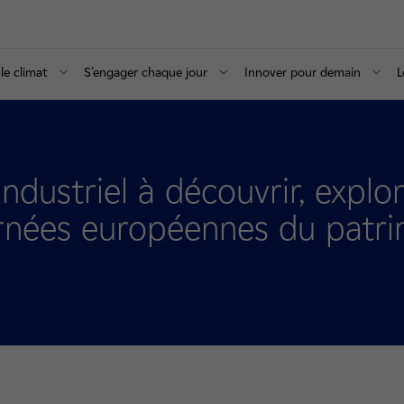
le climat
S’engager chaque jour
Innover pour demain
L
ndustriel à découvrir, explo
urnées européennes du patr