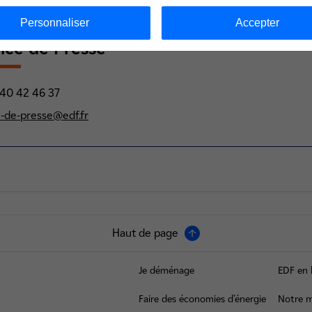
Personnaliser
Accepter
ice de Presse
) 40 42 46 37
e-de-presse@edf.fr
Haut de page
Je déménage
EDF en 
Faire des économies d’énergie
Notre m