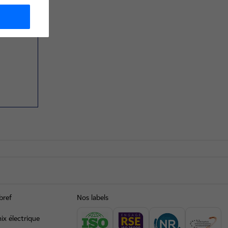
bref
Nos labels
ix électrique