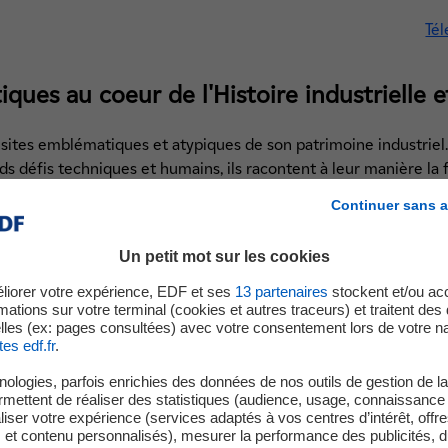
Tél
ques au coeur de l'Histoire industrielle et
sites emblématiques et atypiques de son patrimoine industriel
ds défis techniques et humains, ils racontent à leur manière la 
à la compréhension des évolutions industrielles qui façonnent le
Continuer sans a
ctricien et leader mondial des énergies bas carbone, cultive dep
es sites de production. À travers son nouveau programme de valor
Un petit mot sur les cookies
 cet héritage historique et à renforcer son soutien auprès de 
liorer votre expérience, EDF et ses
13
partenaires
stockent et/ou ac
es du patrimoine électrique.
mations sur votre terminal (cookies et autres traceurs) et traitent de
lles (ex: pages consultées) avec votre consentement lors de votre na
 agglomérations, ces sites emblématiques sont à la fois des lieu
tes edf.fr
.
ment culturel. Illuminations des cheminées de la centrale du H
ologies, parfois enrichies des données de nos outils de gestion de la 
éaire de France à Chinon, ou encore visites guidées historiques 
ermettent de réaliser des statistiques (audience, usage, connaissance 
Toulouse, tous concourent à l'attractivité économique et tourist
iser votre expérience (services adaptés à vos centres d’intérêt, offr
s et contenu personnalisés), mesurer la performance des publicités, 