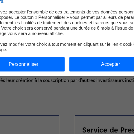
rs
.
nt pour 3 ans au moins. Les sociétés de gestion devront préciser
d’alignement sur ces trois ans.
vez accepter l’ensemble de ces traitements de vos données personn
ciétés de gestion candidates devront justifier d’au moins 2 Md€ d’
pposer. Le bouton « Personnaliser » vous permet par ailleurs de para
llement les finalités de traitement des cookies et traceurs que vous s
ont sélectionnées par le Comité de Sélection des investisseurs e
 Votre choix sera conservé pendant une durée de 6 mois à l’issue de 
 d’un examen des dossiers de candidatures, à communiquer par l
ge vous sera à nouveau affiché.
inalement retenues le seront à l’issue d’un second tour oral.
ez modifier votre choix à tout moment en cliquant sur le lien « cook
concurrence sont téléchargeables sur le site de l’AFG pour les
age.
afg.asso.fr
gréées par l’AMF et non membres de l’AFG peuvent obtenir les 
Personnaliser
Accepter
ctuée par email (attestation d’agrément jointe à la demande) 
ots.fr
ès leur création à la souscription par d’autres investisseurs inst
Service de Pre