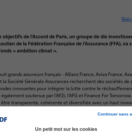
Téléc
 objectifs de l’Accord de Paris, un groupe de dix investiss
outien de la Fédération Française de l’Assurance (FFA), va s
onds « ambition climat ».
huit grands assureurs français - Allianz France, Aviva France, Axa
et la Société Générale Assurances recherchent des sociétés de 
odes innovantes pour intégrer la lutte contre le réchauffement
st également soutenue par l’AF2i, l’AFG et Finance For Tomorrow.
 être transparente, cohérente et diversifiée avec un haut nive
ropéennes, le troisième en obligations européennes « investmen
Continuer sans a
 une classe d’actif ou les deux à la fois.
 initialement 500 M€, dont environ 200 M€ pour chaque fonds ac
Un petit mot sur les cookies