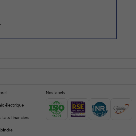
r
bref
Nos labels
ix électrique
ltats financiers
joindre