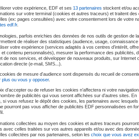
t sélectionnées par le Comité de Sélection des investisseurs.
liorer votre expérience, EDF et ses
13
partenaires
stockent et/ou ac
mations sur votre terminal (cookies et autres traceurs) et traitent de
currence sont téléchargeables sur le site de l’AFG :
https://ww
lles (ex: pages consultées) avec votre consentement lors de votre na
idates sont invitées à proposer des méthodes innovantes pour 
tes edf.fr
.
tique dans la gestion financière. Dans le contexte actuel, la 
ologies, parfois enrichies des données de nos outils de gestion de la 
s avec les objectifs de l’Accord de
ermettent de réaliser des statistiques (audience, usage, connaissance 
éthodologies partielles, émergentes et diverses. Grâce à ces fo
iser votre expérience (services adaptés à vos centres d’intérêt, offr
le développement et la mise en oeuvre des méthodes les plus
s et contenu personnalisés), mesurer la performance des publicités, 
t de nos services, et développer de nouveaux produits, sur Internet 
seront Allianz France, Aviva France, Axa France, BNP Paribas Card
tion directe (e-mail, SMS...).
Société Générale Assurances. L’initiative est soutenue par la FFA,
 cookies de mesure d'audience sont dispensés du recueil de consent
r plus ou vous y opposer
.
vront mettre en oeuvre dans les fonds une stratégie très ambit
 de Paris, avec un haut niveau de reporting et de transparence s
ix d’accepter ou de refuser les cookies n’affectera ni votre navigation
e nombre de publicités qui vous seront affichées sur d’autres sites. En
s devra viser un couple rendement/risque cohérent avec celui de 
 si vous refusez le dépôt des cookies, les partenaires avec lesquel
ent sectorielle, des portefeuilles.
 ne pourront pas vous afficher de publicités EDF personnalisées en fo
 en actions européennes, le troisième sera investi en obligati
il.
ion peuvent candidater sur une classe d’actif ou les deux.
mations collectées au moyen des cookies et autres traceurs pourront
ient initialement totaliser 500 M€, dont environ 200 M€ pour 
 avec celles traitées sur vos autres appareils et/ou avec des donné
les collectées par nos partenaires, selon les
choix que vous avez e