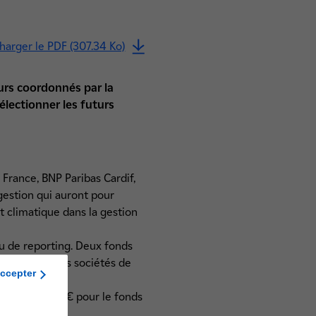
harger le PDF (307.34 Ko)
eurs coordonnés par la
électionner les futurs
 France, BNP Paribas Cardif,
gestion qui auront pour
 climatique dans la gestion
au de reporting. Deux fonds
t grade ». Les sociétés de
ccepter
tion et 100 M€ pour le fonds