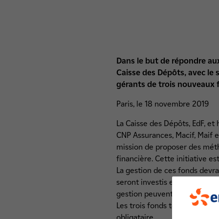
Dans le but de répondre aux
Caisse des Dépôts, avec le s
gérants de trois nouveaux f
Paris, le 18 novembre 2019
La Caisse des Dépôts, EdF, et 
CNP Assurances, Macif, Maif 
mission de proposer des méth
financière. Cette initiative e
La gestion de ces fonds devra
seront investis en actions eu
gestion peuvent candidater sur
Les trois fonds totaliseront
obligataire.