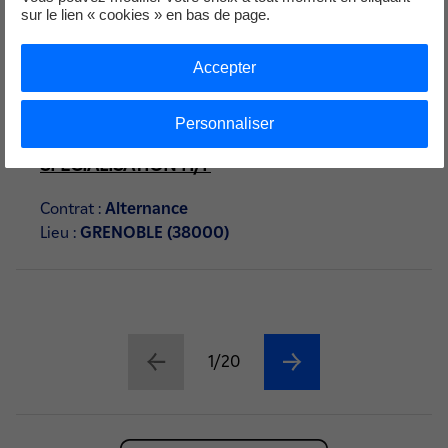
sur le lien « cookies » en bas de page.
10 Août 2026
Accepter
ALTERNANCE - TECHNICIEN DE
Personnaliser
MAINTENANCE CVC - CERTIFICAT DE
SPÉCIALISATION H/F
Contrat :
Alternance
Lieu :
GRENOBLE (38000)
1/20