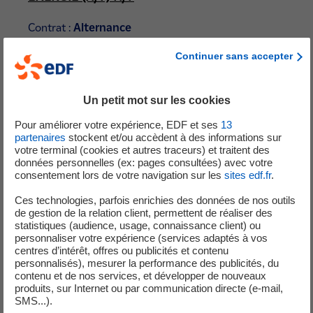
Contrat :
Alternance
Lieu :
SAINT-ETIENNE (42000)
Continuer sans accepter
Un petit mot sur les cookies
10 Août 2026
Pour améliorer votre expérience, EDF et ses
13
partenaires
stockent et/ou accèdent à des informations sur
ALTERNANCE - TECHNICIEN DE
votre terminal (cookies et autres traceurs) et traitent des
MAINTENANCE CVC - CERTIFICAT DE
données personnelles (ex: pages consultées) avec votre
consentement lors de votre navigation sur les
sites edf.fr
.
SPÉCIALISATION H/F
Ces technologies, parfois enrichies des données de nos outils
de gestion de la relation client, permettent de réaliser des
Contrat :
Alternance
statistiques (audience, usage, connaissance client) ou
Lieu :
VILLEURBANNE (69100)
personnaliser votre expérience (services adaptés à vos
centres d’intérêt, offres ou publicités et contenu
personnalisés), mesurer la performance des publicités, du
contenu et de nos services, et développer de nouveaux
produits, sur Internet ou par communication directe (e-mail,
10 Août 2026
SMS...).