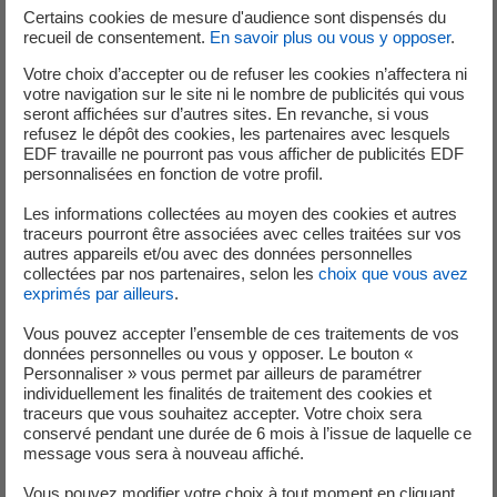
Certains cookies de mesure d'audience sont dispensés du
ALTERNANCE - TECHNICIEN DE
recueil de consentement.
En savoir plus ou vous y opposer
.
MAINTENANCE CVC - CERTIFICAT DE
Votre choix d’accepter ou de refuser les cookies n’affectera ni
SPÉCIALISATION H/F
votre navigation sur le site ni le nombre de publicités qui vous
seront affichées sur d’autres sites. En revanche, si vous
refusez le dépôt des cookies, les partenaires avec lesquels
Contrat :
Alternance
EDF travaille ne pourront pas vous afficher de publicités EDF
Lieu :
CLERMONT-FERRAND (63000)
personnalisées en fonction de votre profil.
Les informations collectées au moyen des cookies et autres
traceurs pourront être associées avec celles traitées sur vos
autres appareils et/ou avec des données personnelles
10 Août 2026
collectées par nos partenaires, selon les
choix que vous avez
exprimés par ailleurs
.
ALTERNANCE - TECHNICIEN DE
Vous pouvez accepter l’ensemble de ces traitements de vos
MAINTENANCE CVC - CERTIFICAT DE
données personnelles ou vous y opposer. Le bouton «
Personnaliser » vous permet par ailleurs de paramétrer
SPÉCIALISATION H/F
individuellement les finalités de traitement des cookies et
traceurs que vous souhaitez accepter. Votre choix sera
Contrat :
Alternance
conservé pendant une durée de 6 mois à l’issue de laquelle ce
message vous sera à nouveau affiché.
Lieu :
DIJON (21000)
Vous pouvez modifier votre choix à tout moment en cliquant