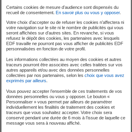
Vous êtes de formation ingénieur, docteur ou équivalent à
Certains cookies de mesure d'audience sont dispensés du
recueil de consentement.
En savoir plus ou vous y opposer
.
dominante mécanique et vous avez une première
expérience significative en thermomécanique. Vous avez
Votre choix d’accepter ou de refuser les cookies n’affectera ni
votre navigation sur le site ni le nombre de publicités qui vous
des bases solides en calcul par éléments finis, en analyses
seront affichées sur d’autres sites. En revanche, si vous
numériques (mathématiques appliqués), en mécanique
refusez le dépôt des cookies, les partenaires avec lesquels
des milieux continus, en physique des procédés et une
EDF travaille ne pourront pas vous afficher de publicités EDF
personnalisées en fonction de votre profil.
expérience en modélisation des procédés de fabrication
(idéalement soudage).
Les informations collectées au moyen des cookies et autres
traceurs pourront être associées avec celles traitées sur vos
Vous avez le goût pour les études techniques, vous faites
autres appareils et/ou avec des données personnelles
preuve de rigueur et d’autonomie. Vous savez appliquer
collectées par nos partenaires, selon les
choix que vous avez
exprimés par ailleurs
.
des méthodes scientifiques et techniques pour résoudre
des défis complexes et vous cherchez constamment à
Vous pouvez accepter l’ensemble de ces traitements de vos
approfondir vos connaissances. Vous êtes capable d'être
données personnelles ou vous y opposer. Le bouton «
Personnaliser » vous permet par ailleurs de paramétrer
force de proposition sur un sujet pointu.
individuellement les finalités de traitement des cookies et
traceurs que vous souhaitez accepter. Votre choix sera
Vous savez communiquer efficacement, que ce soit à
conservé pendant une durée de 6 mois à l’issue de laquelle ce
l’écrit (rédaction de rapports techniques) ou à l’oral
message vous sera à nouveau affiché.
(présentations, réunions d’équipe). Votre capacité à