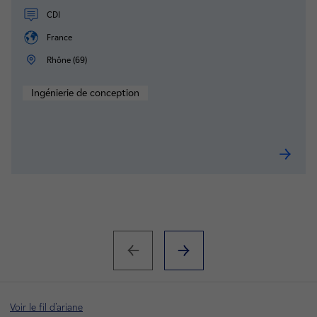
CDI
France
Rhône (69)
Ingénierie de conception
Industri
Voir le fil d'ariane