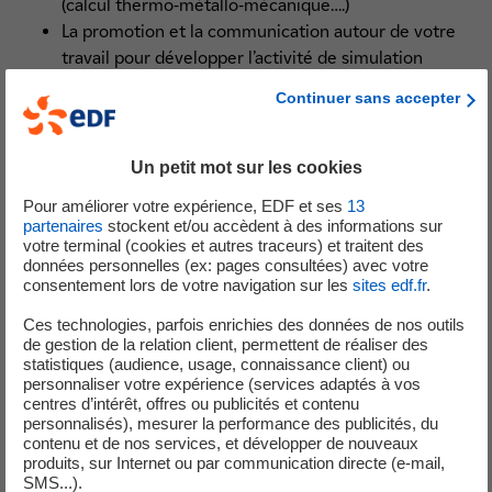
(calcul thermo-métallo-mécanique….)
La promotion et la communication autour de votre
travail pour développer l’activité de simulation
numérique des procédés
Continuer sans accepter
Les autres missions concernent :
Un petit mot sur les cookies
Le suivi technique d’études au sein de la section,
Le suivi du budget et du planning de vos études,
Pour améliorer votre expérience, EDF et ses
13
La contribution aux actions d’amélioration de
partenaires
stockent et/ou accèdent à des informations sur
votre terminal (cookies et autres traceurs) et traitent des
l’équipe
données personnelles (ex: pages consultées) avec votre
consentement lors de votre navigation sur les
sites edf.fr
.
D’autres missions ponctuelles peuvent être attribuées,
Ces technologies, parfois enrichies des données de nos outils
de gestion de la relation client, permettent de réaliser des
telles que la participation au remontage de propositions
statistiques (audience, usage, connaissance client) ou
techniques et financières, la prise en charge du
personnaliser votre expérience (services adaptés à vos
développement ou de l'amélioration des outils et
centres d’intérêt, offres ou publicités et contenu
personnalisés), mesurer la performance des publicités, du
méthodes.
contenu et de nos services, et développer de nouveaux
produits, sur Internet ou par communication directe (e-mail,
Profil souhaité
SMS...).