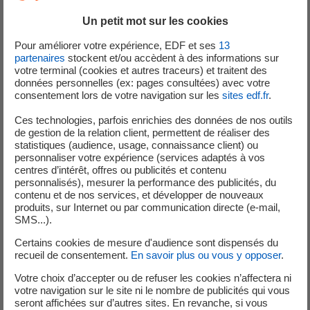
Suivi rigoureux des interventions via la saisie des bons
d'activité.
Un petit mot sur les cookies
Grande autonomie, travail en équipe, aisance sur les outils
Pour améliorer votre expérience, EDF et ses
13
partenaires
stockent et/ou accèdent à des informations sur
Dalkia.
votre terminal (cookies et autres traceurs) et traitent des
données personnelles (ex: pages consultées) avec votre
Relation Client :
consentement lors de votre navigation sur les
sites edf.fr
.
Interlocuteur privilégié sur site, vous assurez un service de
Ces technologies, parfois enrichies des données de nos outils
qualité et accompagnez les sous-traitants lors des
de gestion de la relation client, permettent de réaliser des
statistiques (audience, usage, connaissance client) ou
contrôles réglementaires.
personnaliser votre expérience (services adaptés à vos
centres d’intérêt, offres ou publicités et contenu
Profil souhaité
personnalisés), mesurer la performance des publicités, du
contenu et de nos services, et développer de nouveaux
Formation et Expérience :
produits, sur Internet ou par communication directe (e-mail,
SMS...).
Diplôme : Bac+2 (ou équivalent) en Génie Climatique et/ou
Certains cookies de mesure d'audience sont dispensés du
Génie Électrique.
recueil de consentement.
En savoir plus ou vous y opposer
.
Expérience : Minimum 2 ans sur un poste similaire.
Votre choix d’accepter ou de refuser les cookies n’affectera ni
votre navigation sur le site ni le nombre de publicités qui vous
Expertise Thermique :
seront affichées sur d’autres sites. En revanche, si vous