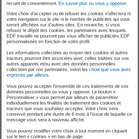
recueil de consentement.
En savoir plus ou vous y opposer
.
■ Diplômé(e) d'un Bac ou d'un Bac pro
Votre choix d’accepter ou de refuser les cookies n’affectera ni
■ Connaissances de l'environnement réglementaire
votre navigation sur le site ni le nombre de publicités qui vous
technique et QSSE
seront affichées sur d’autres sites. En revanche, si vous
■ Connaissance des référentiels EDF (SMI, GNI, NT85-114,
refusez le dépôt des cookies, les partenaires avec lesquels
EDF travaille ne pourront pas vous afficher de publicités EDF
RPP…)
personnalisées en fonction de votre profil.
■ Rédiger un compte-rendu d'intervention.
■ Régler et contrôler le bon fonctionnement des
Les informations collectées au moyen des cookies et autres
traceurs pourront être associées avec celles traitées sur vos
équipements.
autres appareils et/ou avec des données personnelles
■ Remettre en service et prendre les mesures
collectées par nos partenaires, selon les
choix que vous avez
conservatoires nécessaires.
exprimés par ailleurs
.
■ Diagnostiquer le fonctionnement des installations.
Vous pouvez accepter l’ensemble de ces traitements de vos
■ Appréhender et évaluer les risques, en concertation
données personnelles ou vous y opposer. Le bouton «
avec les parties prenantes.
Personnaliser » vous permet par ailleurs de paramétrer
individuellement les finalités de traitement des cookies et
■ Avoir des connaissances en électricité basse tension
traceurs que vous souhaitez accepter. Votre choix sera
■ Avoir des connaissances en mécanique et ventilation
conservé pendant une durée de 6 mois à l’issue de laquelle ce
industrielle
message vous sera à nouveau affiché.
■ Etre reconnu(e) pour sa précision, sa rigueur et son
Vous pouvez modifier votre choix à tout moment en cliquant
engagement
sur le lien « cookies » en bas de page.