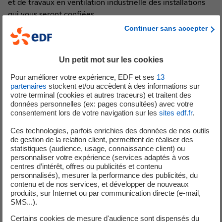
et de travaux en ventilation industrielle des installations
qui vous seront confiées.
Continuer sans accepter
Vous interviendrez sur site nucléaire. Vous respecterez les
conditions d’intervention en centrale nucléaire.
Un petit mot sur les cookies
Vos missions :
Pour améliorer votre expérience, EDF et ses
13
■ Rédiger un compte-rendu d'intervention.
partenaires
stockent et/ou accèdent à des informations sur
votre terminal (cookies et autres traceurs) et traitent des
■ Régler et contrôler le bon fonctionnement des
données personnelles (ex: pages consultées) avec votre
équipements.
consentement lors de votre navigation sur les
sites edf.fr
.
■ Remettre en service et prendre les mesures
Ces technologies, parfois enrichies des données de nos outils
conservatoires nécessaires.
de gestion de la relation client, permettent de réaliser des
■ Diagnostiquer le fonctionnement des installations.
statistiques (audience, usage, connaissance client) ou
■ Utiliser le matériel et les outils informatiques qui
personnaliser votre expérience (services adaptés à vos
centres d’intérêt, offres ou publicités et contenu
relèvent de ses activités.
personnalisés), mesurer la performance des publicités, du
■ Appréhender et évaluer les risques, en concertation
contenu et de nos services, et développer de nouveaux
avec les parties prenantes.
produits, sur Internet ou par communication directe (e-mail,
SMS...).
Profil souhaité
Certains cookies de mesure d'audience sont dispensés du