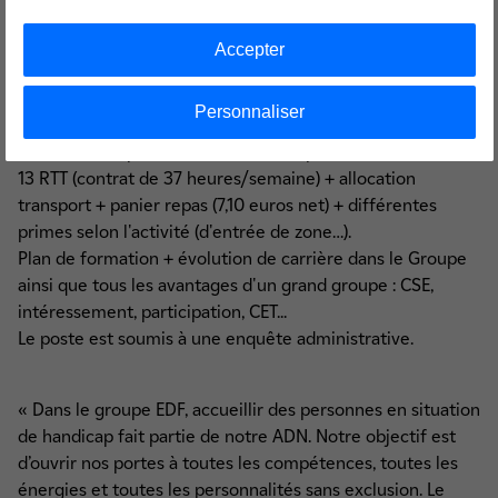
■ Autonomie et polyvalence
■ Etre force de proposition
Accepter
Personnaliser
DALKIA EN au quotidien :
Salaire (selon profil) + 13ème mois + prime de vacances +
13 RTT (contrat de 37 heures/semaine) + allocation
transport + panier repas (7,10 euros net) + différentes
primes selon l'activité (d'entrée de zone…).
Plan de formation + évolution de carrière dans le Groupe
ainsi que tous les avantages d'un grand groupe : CSE,
intéressement, participation, CET...
Le poste est soumis à une enquête administrative.
« Dans le groupe EDF, accueillir des personnes en situation
de handicap fait partie de notre ADN. Notre objectif est
d’ouvrir nos portes à toutes les compétences, toutes les
énergies et toutes les personnalités sans exclusion. Le