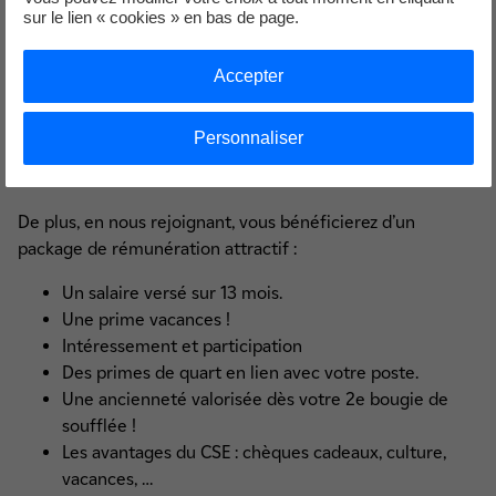
sur le lien « cookies » en bas de page.
💲 Les avantages en nous rejoignant ?
Au delà du fait d’intégrer un nouveau projet d’envergure
Accepter
qui allie technique et challenge, vous intégrez une
entreprise à taille humaine qui bénéficie de la sécurité du
Personnaliser
groupe EDF !
De plus, en nous rejoignant, vous bénéficierez d’un
package de rémunération attractif :
Un salaire versé sur 13 mois.
Une prime vacances !
Intéressement et participation
Des primes de quart en lien avec votre poste.
Une ancienneté valorisée dès votre 2e bougie de
soufflée !
Les avantages du CSE : chèques cadeaux, culture,
vacances, …