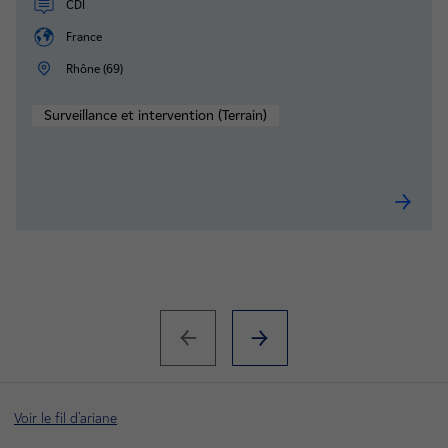
CDI
France
Rhône (69)
Surveillance et intervention (Terrain)
Électro
Voir le fil d'ariane