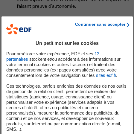
faisant preuve d'autonomie.
Contrôler le bon fonctionnement des
Continuer sans accepter
installations
par des rondes, relevés de paramètres,
analyses techniques, tout en anticipant les
dysfonctionnements.
Un petit mot sur les cookies
Pour améliorer votre expérience, EDF et ses
13
Gérer les opérations de maintenance courante
,
partenaires
stockent et/ou accèdent à des informations sur
préventives ou correctives
: entretien simple,
votre terminal (cookies et autres traceurs) et traitent des
données personnelles (ex: pages consultées) avec votre
nettoyage, graissage, interventions sur les
consentement lors de votre navigation sur les
sites edf.fr
.
équipements mécaniques ou électromécaniques.
Ces technologies, parfois enrichies des données de nos outils
de gestion de la relation client, permettent de réaliser des
Contribuer à l’optimisation énergétique
:
statistiques (audience, usage, connaissance client) ou
surveiller et ajuster les réglages de combustion,
personnaliser votre expérience (services adaptés à vos
suivre les consommations, identifier les leviers
centres d’intérêt, offres ou publicités et contenu
personnalisés), mesurer la performance des publicités, du
d’amélioration.
contenu et de nos services, et développer de nouveaux
produits, sur Internet ou par communication directe (e-mail,
Assurer une traçabilité rigoureuse
des
SMS...).