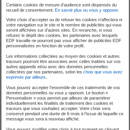
événements, interventions et paramètres de
Certains cookies de mesure d'audience sont dispensés du
fonctionnement.
recueil de consentement.
En savoir plus ou vous y opposer
.
Votre choix d’accepter ou de refuser les cookies n’affectera ni
votre navigation sur le site ni le nombre de publicités qui vous
seront affichées sur d’autres sites. En revanche, si vous
Profil souhaité
refusez le dépôt des cookies, les partenaires avec lesquels
EDF travaille ne pourront pas vous afficher de publicités EDF
👤
Profil recherché
personnalisées en fonction de votre profil.
Expérience en conduite d’installations thermiques
Les informations collectées au moyen des cookies et autres
traceurs pourront être associées avec celles traitées sur vos
ou industrielles (chaufferies, vapeur, biomasse, etc.)
autres appareils et/ou avec des données personnelles
avec une forte capacité à dépanner les installations.
collectées par nos partenaires, selon les
choix que vous avez
Bonnes compétences techniques en électricité
exprimés par ailleurs
.
industrielle.
Vous pouvez accepter l’ensemble de ces traitements de vos
Autonomie et fiabilité (poste seul de nuit, week-ends
données personnelles ou vous y opposer. Le bouton «
et jours fériés).
Personnaliser » vous permet par ailleurs de paramétrer
individuellement les finalités de traitement des cookies et
Sens de la sécurité, rigueur, esprit d’équipe, et
traceurs que vous souhaitez accepter. Votre choix sera
communication claire.
conservé pendant une durée de 6 mois à l’issue de laquelle ce
message vous sera à nouveau affiché.
Vous pouvez modifier votre choix à tout moment en cliquant