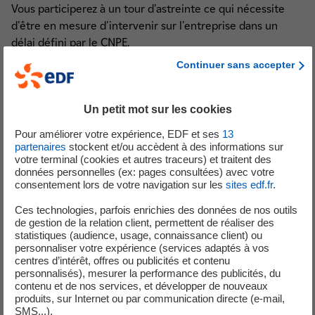
Vous participerez à un tour d'astreinte ce qui nécessite
d'être en mesure d'intervenir sur l'entreprise dans un
délai défini par le CNPE.
Continuer sans accepter
Vous devrez valider une aptitude à travailler en zone
contrôlée.
Un petit mot sur les cookies
Profil souhaité
Pour améliorer votre expérience, EDF et ses
13
BAC+2 en maintenance industrielle, génie industriel, génie
partenaires
stockent et/ou accèdent à des informations sur
votre terminal (cookies et autres traceurs) et traitent des
mécanique et productique ou équivalent, 1ère expérience
données personnelles (ex: pages consultées) avec votre
appréciée
consentement lors de votre navigation sur les
sites edf.fr
.
Ces technologies, parfois enrichies des données de nos outils
de gestion de la relation client, permettent de réaliser des
statistiques (audience, usage, connaissance client) ou
Vous appréciez de travailler en équipe et savez faire
personnaliser votre expérience (services adaptés à vos
preuve de curiosité et d'un intérêt prononcé pour évoluer
centres d’intérêt, offres ou publicités et contenu
dans un environnement industriel exigeant.
personnalisés), mesurer la performance des publicités, du
contenu et de nos services, et développer de nouveaux
produits, sur Internet ou par communication directe (e-mail,
SMS...).