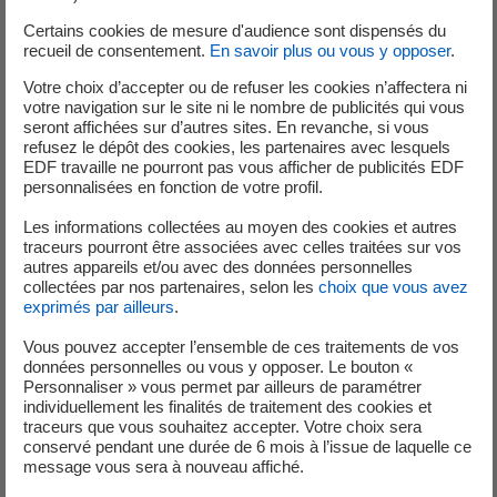
Rémunération à partir de 30K annuel
Certains cookies de mesure d'audience sont dispensés du
recueil de consentement.
En savoir plus ou vous y opposer
.
Votre choix d’accepter ou de refuser les cookies n’affectera ni
Vous participerez à un tour d'astreinte ce qui nécessite
votre navigation sur le site ni le nombre de publicités qui vous
seront affichées sur d’autres sites. En revanche, si vous
d'être en mesure d'intervenir sur l'entreprise dans un
refusez le dépôt des cookies, les partenaires avec lesquels
délai défini par le CNPE.
EDF travaille ne pourront pas vous afficher de publicités EDF
personnalisées en fonction de votre profil.
Les informations collectées au moyen des cookies et autres
traceurs pourront être associées avec celles traitées sur vos
Votre autonomie, votre aptitude à organiser les activités
autres appareils et/ou avec des données personnelles
et à gérer les priorités, votre analyse des interventions,
collectées par nos partenaires, selon les
choix que vous avez
vous permettent de résoudre les problèmes en vous
exprimés par ailleurs
.
appuyant sur les procédures du site.
Vous pouvez accepter l’ensemble de ces traitements de vos
données personnelles ou vous y opposer. Le bouton «
Personnaliser » vous permet par ailleurs de paramétrer
individuellement les finalités de traitement des cookies et
Votre intérêt pour le REX, votre capacité à proposer des
traceurs que vous souhaitez accepter. Votre choix sera
solutions et votre motivation à innover vous caractérisent.
conservé pendant une durée de 6 mois à l’issue de laquelle ce
message vous sera à nouveau affiché.
Dans le groupe EDF accueillir des personnes en situation