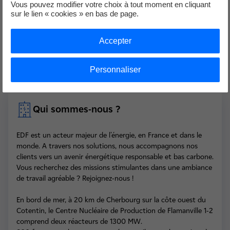
Vous pouvez modifier votre choix à tout moment en cliquant
de handicap fait partie de notre ADN. Notre objectif est
sur le lien « cookies » en bas de page.
d’ouvrir nos portes à toutes les compétences, toutes les
énergies et toutes les personnalités sans exclusion. Le
Accepter
poste proposé est donc ouvert à toutes et à tous
Personnaliser
Qui sommes-nous ?
EDF est un acteur majeur de l'énergie, en France et dans le
monde. A travers nos solutions, nous accompagnons nos
clients vers un avenir énergétique responsable et bas carbone.
Vous recherchez des missions stimulantes dans une ambiance
de travail agréable ? Rejoignez-nous !
En bord de mer, à 20 km de Cherbourg sur la côte ouest du
Cotentin, le Centre Nucléaire de Production de Flamanville 1-2
comprend deux réacteurs de 1300 MW.