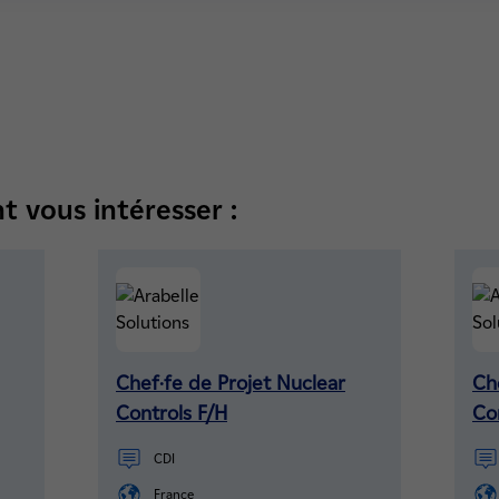
t vous intéresser :
Chef·fe de Projet Nuclear
Ch
Controls F/H
Co
CDI
France