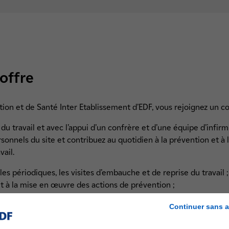
'offre
ion et de Santé Inter Etablissement d’EDF, vous rejoignez un col
du travail et avec l’appui d’un confrère et d’une équipe d’infirm
rsonnels du site et contribuez au quotidien à la prévention et à 
vail.
les périodiques, les visites d’embauche et de reprise du travail ;
 et à la mise en œuvre des actions de prévention ;
r tous les domaines de la santé au travail ;
Continuer sans a
es en cas de secours aux blessés.