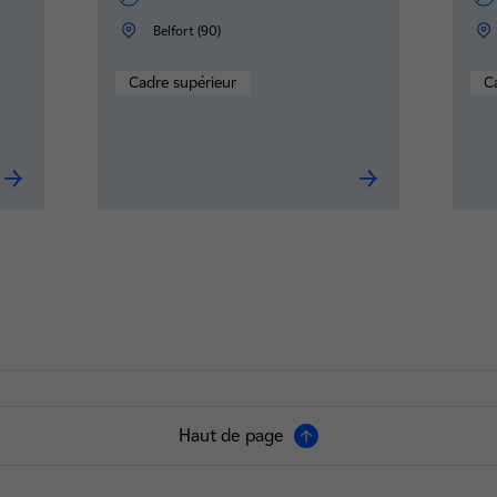
Belfort (90)
Cadre supérieur
C
Formateur technique Cap Savoir F/H
Chef·fe de Projet
Haut de page