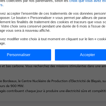
les collectées par nos partenaires, selon les
choix que vous avez e
arifs préférentiels électricité et gaz et une politique familiale d
rs
.
es personnes en situation de handicap fait partie de notre ADN. 
vez accepter l’ensemble de ces traitements de vos données personn
pposer. Le bouton « Personnaliser » vous permet par ailleurs de para
s, toutes les énergies et toutes les personnalités sans exclusi
llement les finalités de traitement des cookies et traceurs que vous s
 Votre choix sera conservé pendant une durée de 6 mois à l’issue de 
ge vous sera à nouveau affiché.
ez modifier votre choix à tout moment en cliquant sur le lien « cook
age.
 ?
Personnaliser
Accepter
'énergie, en France et dans le monde. A travers nos solutions, nous acco
e et bas carbone. Vous recherchez des missions stimulantes dans une amb
 Bordeaux, le Centre Nucléaire de Production d'Electricité de Blayais, 
teurs de 900 MW.
 contribuent chaque jour à produire une électricité sûre et compétiti