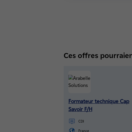
Ces offres pourraien
Formateur technique Cap
Savoir F/H
CDI
France