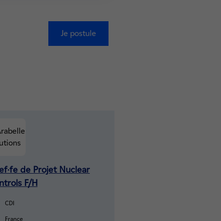
Je postule
ef·fe de Projet Nuclear
ntrols F/H
CDI
France