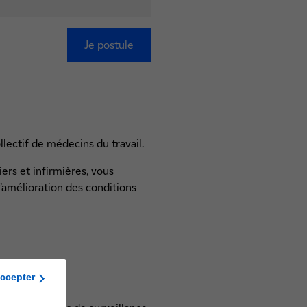
Je postule
lectif de médecins du travail.
iers et infirmières, vous
l’amélioration des conditions
ccepter