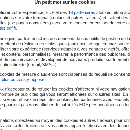
ent de l’entité accréditée en charge, au sein du SPST, de réali
Un petit mot sur les cookies
ts ionisants du personnel EDF et des employés des entreprises e
liorer votre expérience, EDF et ses
13
partenaires
stockent et/ou ac
mations sur votre terminal (cookies et autres traceurs) et traitent de
lles (ex: pages consultées) avec votre consentement lors de votre na
dispositif d’astreinte régional pour répondre aux questions méd
tes edf.fr
.
 dispositif d'accompagnement et de professionnalisation pourra
ologies, parfois enrichies des données de nos outils de gestion de la 
ermettent de réaliser des statistiques (audience, usage, connaissance 
ompétences.
iser votre expérience (services adaptés à vos centres d’intérêt, offr
s et contenu personnalisés), mesurer la performance des publicités, 
t de nos services, et développer de nouveaux produits, sur Internet 
tion directe (e-mail, SMS...).
 cookies de mesure d'audience sont dispensés du recueil de consent
r plus ou vous y opposer
.
ix d’accepter ou de refuser les cookies n’affectera ni votre navigation
e du CES ou DES de médecine du travail complété par le DU Radi
e nombre de publicités qui vous seront affichées sur d’autres sites. En
 si vous refusez le dépôt des cookies, les partenaires avec lesquel
niser pour piloter votre activité et prendre des décisions.
 ne pourront pas vous afficher de publicités EDF personnalisées en fo
sance pour communiquer qui vous permet de fédérer et de vous 
il.
mations collectées au moyen des cookies et autres traceurs pourront
 avec celles traitées sur vos autres appareils et/ou avec des donné
 profil et expérience (débutant ou expérimenté), intégrant no