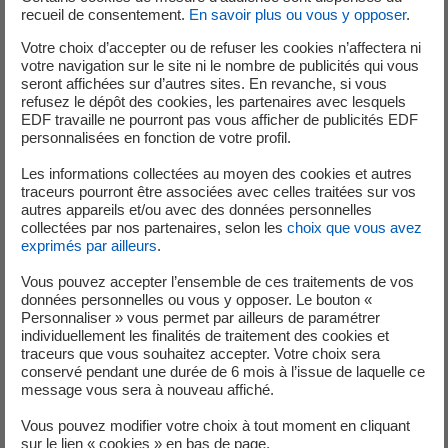
recueil de consentement.
En savoir plus ou vous y opposer
.
interventions sur le terrain.
Rédiger les dossiers techniques associés aux
Votre choix d’accepter ou de refuser les cookies n’affectera ni
votre navigation sur le site ni le nombre de publicités qui vous
interventions : dossiers de réalisation de travaux,
seront affichées sur d’autres sites. En revanche, si vous
comptes rendus d’essais et rapports d’analyse.
refusez le dépôt des cookies, les partenaires avec lesquels
Participer activement aux retours d’expérience, en
EDF travaille ne pourront pas vous afficher de publicités EDF
personnalisées en fonction de votre profil.
identifiant les axes d’amélioration, en proposant des
évolutions méthodologiques et en contribuant à la
Les informations collectées au moyen des cookies et autres
rédaction ou à l’actualisation des modes opératoires.
traceurs pourront être associées avec celles traitées sur vos
autres appareils et/ou avec des données personnelles
Intervenir dans des environnements techniques
collectées par nos partenaires, selon les
choix que vous avez
exigeants, dans le strict respect des règles de
exprimés par ailleurs
.
sécurité et de sûreté applicables aux installations
Vous pouvez accepter l’ensemble de ces traitements de vos
nucléaires et hydrauliques.
données personnelles ou vous y opposer. Le bouton «
Personnaliser » vous permet par ailleurs de paramétrer
individuellement les finalités de traitement des cookies et
traceurs que vous souhaitez accepter. Votre choix sera
conservé pendant une durée de 6 mois à l’issue de laquelle ce
message vous sera à nouveau affiché.
Vous pouvez modifier votre choix à tout moment en cliquant
sur le lien « cookies » en bas de page.