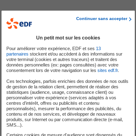
En tant que technicien/technicienne électrotechnique au
Continuer sans accepter
sein du service IRE, vous interviendrez sur des installations
de production d’électricité (nucléaires et/ou hydrauliques)
Un petit mot sur les cookies
pour garantir leur bon fonctionnement et leur conformité.
Pour améliorer votre expérience, EDF et ses
13
partenaires
stockent et/ou accèdent à des informations sur
votre terminal (cookies et autres traceurs) et traitent des
À ce titre, vos missions seront variées :
données personnelles (ex: pages consultées) avec votre
consentement lors de votre navigation sur les
sites edf.fr
.
Contribuer à la préparation, à la réalisation et à
Ces technologies, parfois enrichies des données de nos outils
l’analyse de prestations d’essais, de mesures et de
de gestion de la relation client, permettent de réaliser des
contrôles dans les domaines de la régulation de
statistiques (audience, usage, connaissance client) ou
personnaliser votre expérience (services adaptés à vos
tension et de vitesse des groupes turbo-
centres d’intérêt, offres ou publicités et contenu
alternateurs, directement sur les sites de production
personnalisés), mesurer la performance des publicités, du
d’électricité.
contenu et de nos services, et développer de nouveaux
produits, sur Internet ou par communication directe (e-mail,
Assurer la responsabilité de la mise en œuvre, de
SMS...).
l’exploitation et du bon fonctionnement des
Certains cookies de mesure d'audience sont dispensés du
équipements techniques nécessaires aux