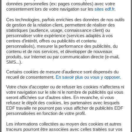
données personnelles (ex: pages consultées) avec votre
Autonome dans son organisation.
consentement lors de votre navigation sur les
sites edf.fr
.
Ces technologies, parfois enrichies des données de nos outils
La formation
de gestion de la relation client, permettent de réaliser des
statistiques (audience, usage, connaissance client) ou
personnaliser votre expérience (services adaptés à vos
Nous recrutons des profils jeunes diplômés et
centres d’intérêt, offres ou publicités et contenu
personnalisés), mesurer la performance des publicités, du
expérimentés. Le candidat doit être titulaire d'un diplôme
contenu et de nos services, et développer de nouveaux
national de master, d'un diplôme d'ingénieur ou d'école de
produits, sur Internet ou par communication directe (e-mail,
commerce visé bac +5 par le Ministère de l'
É
ducation
SMS...).
Nationale.
Certains cookies de mesure d'audience sont dispensés du
recueil de consentement.
En savoir plus ou vous y opposer
.
Votre choix d’accepter ou de refuser les cookies n’affectera ni
votre navigation sur le site ni le nombre de publicités qui vous
seront affichées sur d’autres sites. En revanche, si vous
Ils vous parlent de leur métier
refusez le dépôt des cookies, les partenaires avec lesquels
EDF travaille ne pourront pas vous afficher de publicités EDF
personnalisées en fonction de votre profil.
Les informations collectées au moyen des cookies et autres
traceurs pourront être associées avec celles traitées sur vos