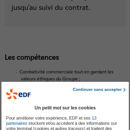
jusqu’au suivi du contrat.
Les compétences
Combativité commerciale tout en gardant les
valeurs éthiques du Groupe ;
Savoir s’adapter aux besoins de ses clients ;
Continuer sans accepter
A l’aise dans les échanges en face-à-face avec des
interlocuteurs variés ;
Capacité à travailler en mode projet et collaboratif
Un petit mot sur les cookies
;
Pour améliorer votre expérience, EDF et ses
13
Prêt à investir des domaines technique, financier
partenaires
stockent et/ou accèdent à des informations sur
et réglementaire ;
votre terminal (cookies et autres traceurs) et traitent des