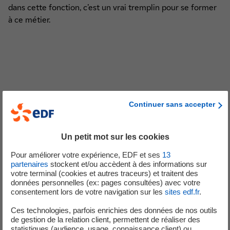
dans cette fonction, c’est un vrai tremplin pour se former
à ce métier.
Témoignages sur les métiers du marché
Continuer sans accepter
d’affaires
Un petit mot sur les cookies
Pour améliorer votre expérience, EDF et ses
13
partenaires
stockent et/ou accèdent à des informations sur
votre terminal (cookies et autres traceurs) et traitent des
données personnelles (ex: pages consultées) avec votre
consentement lors de votre navigation sur les
sites edf.fr
.
Ces technologies, parfois enrichies des données de nos outils
de gestion de la relation client, permettent de réaliser des
statistiques (audience, usage, connaissance client) ou