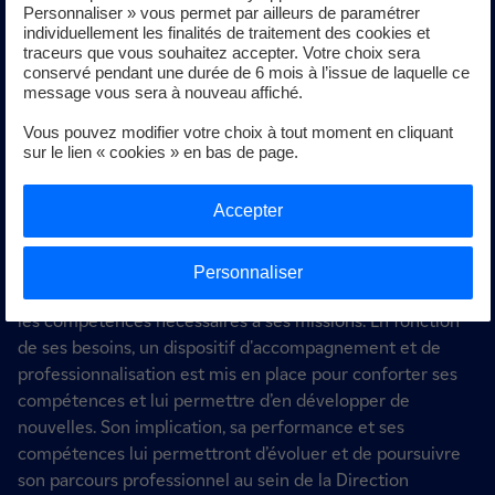
Personnaliser » vous permet par ailleurs de paramétrer
également s’ajouter au package global de rémunération.
individuellement les finalités de traitement des cookies et
traceurs que vous souhaitez accepter. Votre choix sera
conservé pendant une durée de 6 mois à l’issue de laquelle ce
message vous sera à nouveau affiché.
Et après…
Vous pouvez modifier votre choix à tout moment en cliquant
sur le lien « cookies » en bas de page.
Le Groupe offre de nombreuses opportunités de carrière,
Accepter
géographiques, fonctionnelles, inter-filiales. Chaque
année, plus de 15 000 salariés réalisent une mobilité au
sein du groupe EDF. Tout nouveau salarié du Groupe est
Personnaliser
intégré à un cursus de formation lui permettant d'acquérir
les compétences nécessaires à ses missions. En fonction
de ses besoins, un dispositif d'accompagnement et de
professionnalisation est mis en place pour conforter ses
compétences et lui permettre d’en développer de
nouvelles. Son implication, sa performance et ses
compétences lui permettront d’évoluer et de poursuivre
son parcours professionnel au sein de la Direction