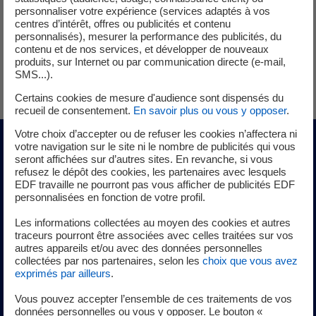
personnaliser votre expérience (services adaptés à vos
centres d’intérêt, offres ou publicités et contenu
personnalisés), mesurer la performance des publicités, du
contenu et de nos services, et développer de nouveaux
produits, sur Internet ou par communication directe (e-mail,
SMS...).
Certains cookies de mesure d'audience sont dispensés du
recueil de consentement.
En savoir plus ou vous y opposer
.
Votre choix d’accepter ou de refuser les cookies n’affectera ni
votre navigation sur le site ni le nombre de publicités qui vous
Conseillère / Conseiller commercial
seront affichées sur d’autres sites. En revanche, si vous
refusez le dépôt des cookies, les partenaires avec lesquels
EDF travaille ne pourront pas vous afficher de publicités EDF
La rémunération
personnalisées en fonction de votre profil.
Les informations collectées au moyen des cookies et autres
traceurs pourront être associées avec celles traitées sur vos
De 25,5 K€ à 29,5 K€ (brut annuel global) en fonction du
autres appareils et/ou avec des données personnelles
collectées par nos partenaires, selon les
choix que vous avez
diplôme et de l’expérience professionnelle (incluant
exprimés par ailleurs
.
couverture sociale et rémunérations variables
individuelles et collectives). Des avantages
Vous pouvez accepter l’ensemble de ces traitements de vos
données personnelles ou vous y opposer. Le bouton «
complémentaires (Comité d’entreprise …) peuvent