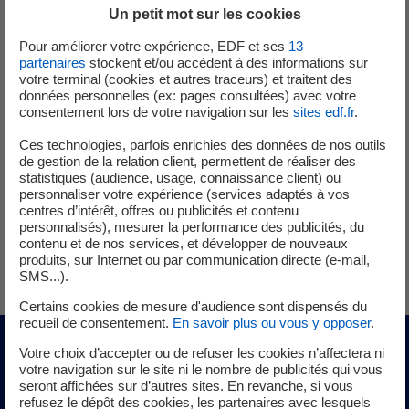
Travail d'équipe et animation
Un petit mot sur les cookies
Pour améliorer votre expérience, EDF et ses
13
partenaires
stockent et/ou accèdent à des informations sur
La formation
votre terminal (cookies et autres traceurs) et traitent des
données personnelles (ex: pages consultées) avec votre
consentement lors de votre navigation sur les
sites edf.fr
.
Nous recrutons des jeunes diplômés mais aussi des
personnes expérimentées.
Ces technologies, parfois enrichies des données de nos outils
de gestion de la relation client, permettent de réaliser des
statistiques (audience, usage, connaissance client) ou
Une formation initiale école d'ingénieur ou Bac +5
personnaliser votre expérience (services adaptés à vos
domaine technique est nécessaire.
centres d’intérêt, offres ou publicités et contenu
personnalisés), mesurer la performance des publicités, du
Pensez à l'alternance pour la préparation de votre
contenu et de nos services, et développer de nouveaux
diplôme.
produits, sur Internet ou par communication directe (e-mail,
SMS...).
Certains cookies de mesure d'audience sont dispensés du
recueil de consentement.
En savoir plus ou vous y opposer
.
Votre choix d’accepter ou de refuser les cookies n’affectera ni
Architecte de tranche
votre navigation sur le site ni le nombre de publicités qui vous
seront affichées sur d’autres sites. En revanche, si vous
refusez le dépôt des cookies, les partenaires avec lesquels