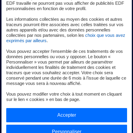
La rémunération
EDF travaille ne pourront pas vous afficher de publicités EDF
personnalisées en fonction de votre profil.
Les informations collectées au moyen des cookies et autres
La rémunération brute annuelle à l'embauche varie entre
traceurs pourront être associées avec celles traitées sur vos
autres appareils et/ou avec des données personnelles
35k € et 45k€, en fonction du diplôme et au-delà en
collectées par nos partenaires, selon les
choix que vous avez
fonction de l'expérience professionnelle (incluant
exprimés par ailleurs
.
couverture sociale et rémunérations variables
Vous pouvez accepter l’ensemble de ces traitements de vos
individuelles et collectives). Des avantages
données personnelles ou vous y opposer. Le bouton «
complémentaires (Comité d'entreprise, indemnités
Personnaliser » vous permet par ailleurs de paramétrer
d'astreinte éventuelle...) peuvent également s'ajouter au
individuellement les finalités de traitement des cookies et
traceurs que vous souhaitez accepter. Votre choix sera
package global de rémunération.
conservé pendant une durée de 6 mois à l’issue de laquelle ce
message vous sera à nouveau affiché.
Et après...
Vous pouvez modifier votre choix à tout moment en cliquant
sur le lien « cookies » en bas de page.
Accepter
Évolution possible vers de nombreux métiers comme
intégrateur technique, Chef de lot, Directeur technique,
Directeur de projet. Le groupe EDF offre de nombreuses
Personnaliser