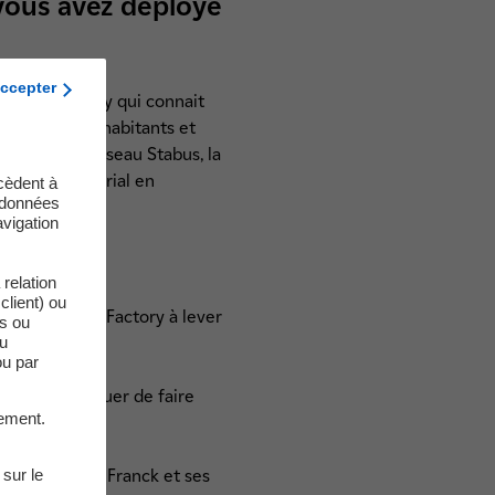
 vous avez déployé
ccepter
appui de Thierry qui connait
 vie de 65 000 habitants et
lignes, le réseau Stabus, la
illage territorial en
cèdent à
s données
n-Velay, etc.
vigation
ppement ?
relation
client) ou
rt-up Monkey Factory à lever
es ou
du
ou par
suite, continuer de faire
ement.
 sur le
nce a permis à Franck et ses