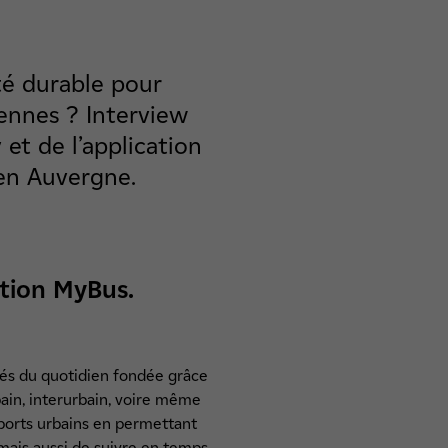
ité durable pour
yennes ? Interview
et de l’application
 en Auvergne.
ation MyBus.
tés du quotidien fondée grâce
bain, interurbain, voire même
sports urbains en permettant
 mais aussi de suivre en temps