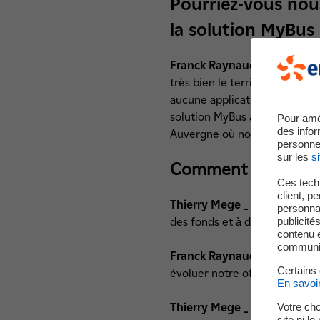
Pourriez-vous nous
la solution MyBu
Franck Raynaud _
Début 2019
très bien le territoire auverg
aucune application mobile n'é
solution MyBus a été déployée 
Pour amé
des infor
Auvergne où nous sommes déjà
personne
sur les
si
Comment le groupe
Ces techn
client, p
Thierry Mege _
C'est par le bi
personnal
publicité
des fonds et à développer l
contenu e
communica
Franck Raynaud _
Grâce à ce
Certains
évoluer notre offre et pouvo
En savoi
Votre cho
Thierry Mege _
Au delà de l'i
site ni l