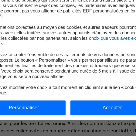
rage territorial du groupe EDF
et de donner plus de visibilité à 
 si vous refusez le dépôt des cookies, les partenaires avec lesquel
éploiement de la plateforme dans l’agglomération d’Aurillac pa
 ne pourront pas vous afficher de publicités EDF personnalisées en fo
il.
convaincre une collectivité d'engager s
mations collectées au moyen des cookies et autres traceurs pourront
 avec celles traitées sur vos autres appareils et/ou avec des donné
té durable ?
les collectées par nos partenaires, selon les
choix que vous avez e
rs
.
tivités ont déjà conscience de l’importance de développer la
mob
vez accepter l’ensemble de ces traitements de vos données personn
lle ou de transports collectifs. En fonction du degré de matur
pposer. Le bouton « Personnaliser » vous permet par ailleurs de para
 solutions dématérialisées comme MyBus. Notre solution s'adap
llement les finalités de traitement des cookies et traceurs que vous s
 Votre choix sera conservé pendant une durée de 6 mois à l’issue de 
ité territoriale : territoire touristique, ville moyenne souhaitant
ge vous sera à nouveau affiché.
lectivités comprennent rapidement l’intérêt de notre applicatio
 des élus locaux et bénéficiant d'un accueil très positif aupr
ez modifier votre choix à tout moment en cliquant sur le lien « cook
age.
compris depuis longtemps, l'enjeu n'est pas le même pour une
Personnaliser
Accepter
 rurale. Pour les moyennes et grandes villes, l'objectif est de
orts urbains existants alors qu'il s'agit de faciliter l'accès aux
les pour les territoires ruraux. Ainsi, les commerciaux et exp
s des collectivités en matière d’électrification de leur flotte,