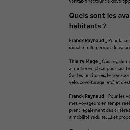
véritable facteur de dévelop
Quels sont les ava
habitants ?
Franck Raynaud _
Pour la col
initial et elle permet de valo
Thierry Mege _
C'est égaleme
à mettre en place pour ces te
Sur les territoires, le transp
vélo, covoiturage, etc) et c'
Franck Raynaud _
Pour les v
mes voyageurs en temps réel et
prend également des critères
à mobilité réduite, …) et prop