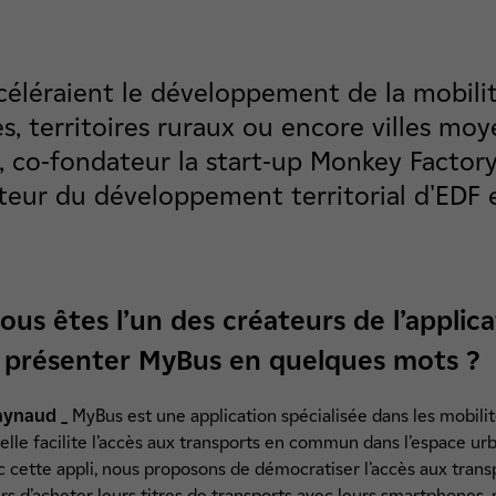
 accéléraient le développement de la mobil
es, territoires ruraux ou encore villes mo
 co-fondateur la start-up Monkey Factory 
cteur du développement territorial d'EDF
us êtes l’un des créateurs de l’applic
 présenter MyBus en quelques mots ?
aynaud _
MyBus est une application spécialisée dans les mobili
 elle facilite l’accès aux transports en commun dans l’espace ur
ec cette appli, nous proposons de démocratiser l’accès aux tran
rs d’acheter leurs titres de transports avec leurs smartphones,