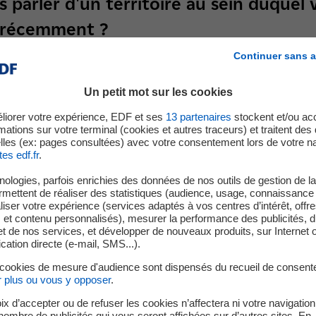
 parler d'un territoire au sein duquel
s récemment ?
Continuer sans a
, nous avons travaillé auprès de la
collectivité Aurillac
, avec l'
nat. Ce projet était très intéressant car il couvrait un bassin de
Un petit mot sur les cookies
tait encore proposée pour ses usagers. Comptant un réseau de 7 
en 2 mois, ce qui est très rapide, et a permis de densifier le ma
liorer votre expérience, EDF et ses
13
partenaires
stockent et/ou ac
mations sur votre terminal (cookies et autres traceurs) et traitent de
 bien implantés avec Clermont-Ferrand, Riom, Vichy, Le Puy-e
lles (ex: pages consultées) avec votre consentement lors de votre na
tes edf.fr
.
 EDF a-t-il aidé MyBus dans son dévelo
ologies, parfois enrichies des données de nos outils de gestion de la 
ermettent de réaliser des statistiques (audience, usage, connaissance 
ais d'
EDF Pulse Croissance
que nous avons épaulé et aidé la sta
iser votre expérience (services adaptés à vos centres d’intérêt, offr
s et contenu personnalisés), mesurer la performance des publicités, 
eur application pour transports en commun MyBus.
t de nos services, et développer de nouveaux produits, sur Internet 
tion directe (e-mail, SMS...).
 financement, nous avons recruté plus de développeurs pour, en
 cookies de mesure d'audience sont dispensés du recueil de consent
ir la commercialiser dans toute la France.
r plus ou vous y opposer
.
ix d’accepter ou de refuser les cookies n’affectera ni votre navigation
nvestissement d'EDF et de la Banque des territoires, cette allia
e nombre de publicités qui vous seront affichées sur d’autres sites. En