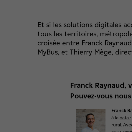
Et si les solutions digitales
tous les territoires, métropol
croisée entre Franck Raynaud,
MyBus, et Thierry Mège, dire
Franck Raynaud, vo
Pouvez-vous nous
Franck R
à la
data
:
rural. Av
aux usage