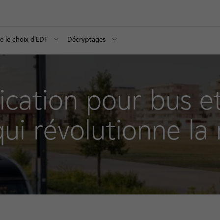
re le choix d'EDF
Décryptages
lication pour bus e
i révolutionne la 