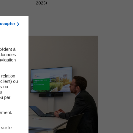
2025
)
ccepter
cèdent à
s données
vigation
relation
client) ou
es ou
du
ou par
ement.
 sur le