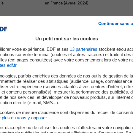
 la
en France (Avere, 2024)
Continuer sans a
Un petit mot sur les cookies
liorer votre expérience, EDF et ses
13
partenaires
stockent et/ou ac
mations sur votre terminal (cookies et autres traceurs) et traitent de
lles (ex: pages consultées) avec votre consentement lors de votre na
tes edf.fr
.
ologies, parfois enrichies des données de nos outils de gestion de la 
ermettent de réaliser des statistiques (audience, usage, connaissance 
ccompagnent
iser votre expérience (services adaptés à vos centres d’intérêt, offr
s et contenu personnalisés), mesurer la performance des publicités, 
t de nos services, et développer de nouveaux produits, sur Internet 
tion directe (e-mail, SMS...).
e transition énergétique pour
 cookies de mesure d'audience sont dispensés du recueil de consent
r plus ou vous y opposer
.
rmants et décarbonés.
ix d’accepter ou de refuser les cookies n’affectera ni votre navigation
e nombre de publicités qui vous seront affichées sur d’autres sites. En