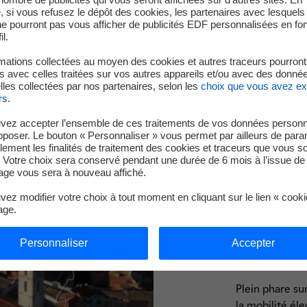
 si vous refusez le dépôt des cookies, les partenaires avec lesquel
 ne pourront pas vous afficher de publicités EDF personnalisées en fo
il.
mations collectées au moyen des cookies et autres traceurs pourront
 avec celles traitées sur vos autres appareils et/ou avec des donné
les collectées par nos partenaires, selon les
choix que vous avez e
rs
.
vez accepter l’ensemble de ces traitements de vos données personn
pposer. Le bouton « Personnaliser » vous permet par ailleurs de para
Ils nous font confiance
llement les finalités de traitement des cookies et traceurs que vous s
 Votre choix sera conservé pendant une durée de 6 mois à l’issue de 
ge vous sera à nouveau affiché.
ez modifier votre choix à tout moment en cliquant sur le lien « cook
Sentez-
age.
de mobi
Personnaliser
Accepter
à Grass
Plein phare sur
la mobilité él