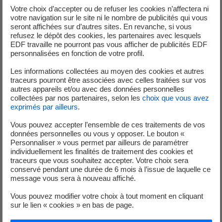
Votre choix d’accepter ou de refuser les cookies n’affectera ni
votre navigation sur le site ni le nombre de publicités qui vous
seront affichées sur d’autres sites. En revanche, si vous
refusez le dépôt des cookies, les partenaires avec lesquels
Avril 2022 – La renaturation est
EDF travaille ne pourront pas vous afficher de publicités EDF
personnalisées en fonction de votre profil.
commencée !
Les informations collectées au moyen des cookies et autres
traceurs pourront être associées avec celles traitées sur vos
Juste avant l’arrivée du printemps, les actions de
autres appareils et/ou avec des données personnelles
renaturation ont pu commencer.
collectées par nos partenaires, selon les
choix que vous avez
exprimés par ailleurs
.
Sur les terrains, de la terre végétale a été mise en place.
Tous les mètres, des plants typiques de la Romanche
Vous pouvez accepter l’ensemble de ces traitements de vos
(aulne, frêne, viorne, érable, cornouiller, etc.) ont été
données personnelles ou vous y opposer. Le bouton «
Personnaliser » vous permet par ailleurs de paramétrer
plantés puis les sites engazonnés avec des graines locales.
individuellement les finalités de traitement des cookies et
Sur les berges, au plus près du lit de la rivière, ont été
traceurs que vous souhaitez accepter. Votre choix sera
implantés des ramilles de saules au travers d’une toile de
conservé pendant une durée de 6 mois à l’issue de laquelle ce
message vous sera à nouveau affiché.
géotextile en coco et d’un lit de branchages qui ont pour
fonction de stabiliser les sols et aider à l’enracinement des
Vous pouvez modifier votre choix à tout moment en cliquant
nouveaux plants. D’ici l’été, les premières
sur le lien « cookies » en bas de page.
racines et premières feuilles prendront vie et le futur