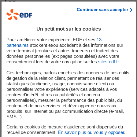
haies.
Pour aider les poissons à remonter la Romanche, une «
Continuer sans accepter
rampe » en enrochements a été installée à l’emplacement
de l’ancien barrage des Clavaux.
Un petit mot sur les cookies
Avec l’automne, un nouveau chantier de déconstruction a
Pour améliorer votre expérience, EDF et ses
13
démarré sur la prise d’eau et le seuil de l’Infernet (chantier
partenaires
stockent et/ou accèdent à des informations sur
1). Sur le pont de la Véna, les engins œuvrent déjà, dans la
votre terminal (cookies et autres traceurs) et traitent des
données personnelles (ex: pages consultées) avec votre
rivière, au retrait des équipements métalliques
consentement lors de votre navigation sur les
sites edf.fr
.
(passerelles, dégrilleurs, vannes...) qui seront ensuite
acheminés en filière de recyclage. Les murs en pierres
Ces technologies, parfois enrichies des données de nos outils
de gestion de la relation client, permettent de réaliser des
maçonnées seront déconstruits d’ici les prochaines
statistiques (audience, usage, connaissance client) ou
semaines. Le remblaiement suivra et sera effectué avec
personnaliser votre expérience (services adaptés à vos
les pierres issues de la déconstruction.
centres d’intérêt, offres ou publicités et contenu
personnalisés), mesurer la performance des publicités, du
contenu et de nos services, et développer de nouveaux
produits, sur Internet ou par communication directe (e-mail,
SMS...).
Télécharger la lettre d’information du mois de
Certains cookies de mesure d'audience sont dispensés du
novembre 2022 ici
recueil de consentement.
En savoir plus ou vous y opposer
.
PDF - 790,39 Ko