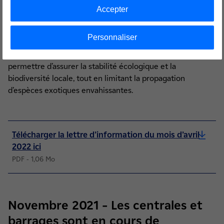
paysage commencera à se dessiner.
Accepter
Les graines et les plants utilisés pour la renaturation ont
été récoltés dans un
Personnaliser
périmètre de 25 km autour des anciens aménagements.
Replantés dans leur environnement originel, ils vont
permettre d’assurer la stabilité écologique et la
biodiversité locale, tout en limitant la propagation
d’espèces exotiques envahissantes.
Télécharger la lettre d’information du mois d’avril
2022 ici
PDF - 1,06 Mo
Novembre 2021 – Les centrales et
barrages sont en cours de