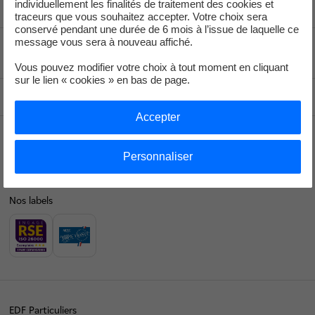
individuellement les finalités de traitement des cookies et
traceurs que vous souhaitez accepter. Votre choix sera
conservé pendant une durée de 6 mois à l’issue de laquelle ce
message vous sera à nouveau affiché.
Voir le fil d'ariane
Vous pouvez modifier votre choix à tout moment en cliquant
sur le lien « cookies » en bas de page.
Haut de page
Accepter
Collectivités
Personnaliser
Nos labels
EDF Particuliers