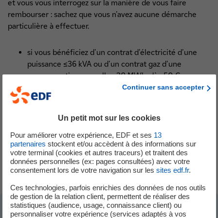
et vous vous interrogez sur la manière de vous faire
rembourser : sachez que vous n'avez aucune démarche
particulière à effectuer.
si vous bénéficiez d'un contrat d'électricité d'une
puissance ≤36 kVA ou d'un contrat gaz d'une
consommation annuelle <30 MWh, dès 50 €, nous
vous remboursons le trop-perçu automatiquement
Continuer sans accepter
sous 15 jours à compter de la date d'émission de
ladite facture
Un petit mot sur les cookies
si vous avez résilié votre contrat EDF Collectivités :
votre trop-perçu sera remboursé dans un délai
Pour améliorer votre expérience, EDF et ses
13
partenaires
stockent et/ou accèdent à des informations sur
maximal de deux semaines après la date d'émission
votre terminal (cookies et autres traceurs) et traitent des
de la facture de résiliation
données personnelles (ex: pages consultées) avec votre
consentement lors de votre navigation sur les
sites edf.fr
.
Ces technologies, parfois enrichies des données de nos outils
de gestion de la relation client, permettent de réaliser des
statistiques (audience, usage, connaissance client) ou
personnaliser votre expérience (services adaptés à vos