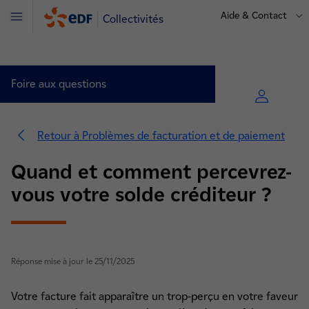
Aide & Contact
Collectivités
Menu
Foire aux questions
Retour à Problèmes de facturation et de paiement
Quand et comment percevrez-
vous votre solde créditeur ?
Visualiser et comprendre (7)
Facture électronique (4)
Gérer votre facture (5)
Réponse mise à jour le 25/11/2025
Problèmes de facturation et de paiement (6)
Votre facture fait apparaître un trop-perçu en votre faveur
Problèmes de fraude au paiement (2)