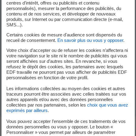
Dans la même sous-catégorie "Problèmes de
centres d’intérêt, offres ou publicités et contenu
personnalisés), mesurer la performance des publicités, du
facturation et de paiement"
contenu et de nos services, et développer de nouveaux
produits, sur Internet ou par communication directe (e-mail,
SMS...).
Comment payer votre facture en cas de
Certains cookies de mesure d'audience sont dispensés du
prélèvement automatique refusé ?
recueil de consentement.
En savoir plus ou vous y opposer
.
Votre choix d’accepter ou de refuser les cookies n’affectera ni
votre navigation sur le site ni le nombre de publicités qui vous
Que faire en cas de relance injustifiée pour
seront affichées sur d’autres sites. En revanche, si vous
refusez le dépôt des cookies, les partenaires avec lesquels
impayé ?
EDF travaille ne pourront pas vous afficher de publicités EDF
personnalisées en fonction de votre profil.
Les informations collectées au moyen des cookies et autres
Que faire en cas d’erreur sur une facture ou de
traceurs pourront être associées avec celles traitées sur vos
facture non reçue ?
autres appareils et/ou avec des données personnelles
collectées par nos partenaires, selon les
choix que vous avez
exprimés par ailleurs
.
Vous pouvez accepter l’ensemble de ces traitements de vos
données personnelles ou vous y opposer. Le bouton «
Personnaliser » vous permet par ailleurs de paramétrer