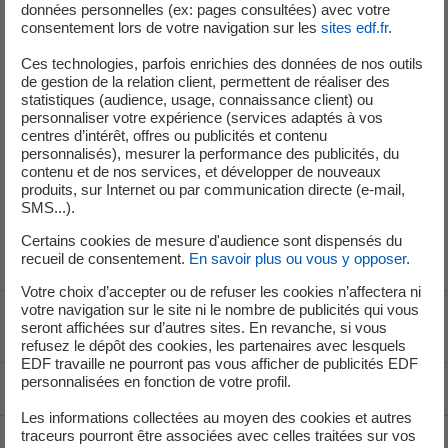
données personnelles (ex: pages consultées) avec votre
consentement lors de votre navigation sur les
sites edf.fr
.
Quelles sont les CGV des offres de gaz naturel
pour les collectivités ?
Ces technologies, parfois enrichies des données de nos outils
de gestion de la relation client, permettent de réaliser des
statistiques (audience, usage, connaissance client) ou
personnaliser votre expérience (services adaptés à vos
Quelles sont les CGV des offres d’électricité à prix
centres d’intérêt, offres ou publicités et contenu
personnalisés), mesurer la performance des publicités, du
de marché pour les collectivités ?
contenu et de nos services, et développer de nouveaux
produits, sur Internet ou par communication directe (e-mail,
SMS...).
Certains cookies de mesure d'audience sont dispensés du
recueil de consentement.
En savoir plus ou vous y opposer
.
Votre choix d’accepter ou de refuser les cookies n’affectera ni
votre navigation sur le site ni le nombre de publicités qui vous
Voir le fil d'ariane
seront affichées sur d’autres sites. En revanche, si vous
refusez le dépôt des cookies, les partenaires avec lesquels
EDF travaille ne pourront pas vous afficher de publicités EDF
personnalisées en fonction de votre profil.
Haut de page
Les informations collectées au moyen des cookies et autres
traceurs pourront être associées avec celles traitées sur vos