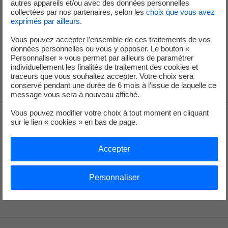
autres appareils et/ou avec des données personnelles
Collectivités
collectées par nos partenaires, selon les
choix que vous avez
exprimés par ailleurs
.
Vous pouvez accepter l’ensemble de ces traitements de vos
Nos labels
données personnelles ou vous y opposer. Le bouton «
Personnaliser » vous permet par ailleurs de paramétrer
individuellement les finalités de traitement des cookies et
traceurs que vous souhaitez accepter. Votre choix sera
conservé pendant une durée de 6 mois à l’issue de laquelle ce
message vous sera à nouveau affiché.
Vous pouvez modifier votre choix à tout moment en cliquant
sur le lien « cookies » en bas de page.
EDF Particuliers
EDF Entreprises
EDF Collectivités
Accepter
EDF Recrute
Groupe EDF
Personnaliser
linkedin
twitter
instagram
youtube
tiktok