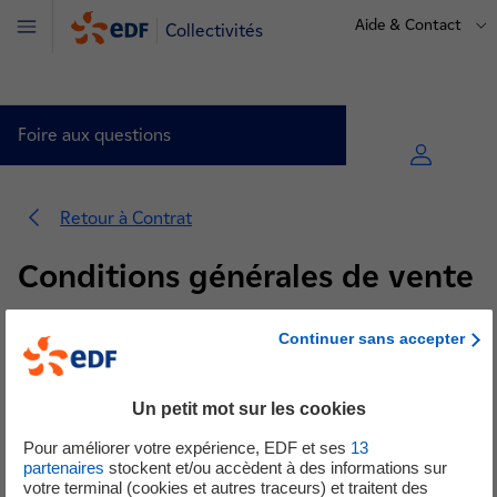
Aide & Contact
Collectivités
Menu
Foire aux questions
Retour à Contrat
Conditions générales de vente
Conditions générales de vente (3)
Activer (5)
Continuer sans accepter
3 questions pour
Modifier (5)
Conditions générales de vente
Problèmes de piratage de compte (2)
Un petit mot sur les cookies
Quelles sont les CGV des offres d’électricité
Résilier (4)
Pour améliorer votre expérience, EDF et ses
13
collectivités au Tarif Réglementé ?
partenaires
stockent et/ou accèdent à des informations sur
votre terminal (cookies et autres traceurs) et traitent des