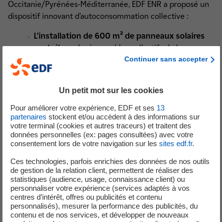
Occitanie/Pyrénées-Méditerranée, EDF ENR a proposé un
dispositif innovant d’autoconsommation collective :
L’installation de 600 m² de panneaux solaires
en toiture
des immeubles collectifs de la
Continuer sans accepter
résidence pour alimenter en électricité les 100
logements et les parties communes des 5 cages
d’escalier
Un petit mot sur les cookies
Un système de pilotage du chauffage des
ballons d’eau chaude
pour optimiser la
Pour améliorer votre expérience, EDF et ses
13
partenaires
stockent et/ou accèdent à des informations sur
consommation d’énergie photovoltaïque
votre terminal (cookies et autres traceurs) et traitent des
Un service d’accompagnement à la maîtrise des
données personnelles (ex: pages consultées) avec votre
consommations
pour aider les résidents à tirer
consentement lors de votre navigation sur les
sites edf.fr
.
parti du dispositif
Ces technologies, parfois enrichies des données de nos outils
de gestion de la relation client, permettent de réaliser des
statistiques (audience, usage, connaissance client) ou
personnaliser votre expérience (services adaptés à vos
600 m²
centres d’intérêt, offres ou publicités et contenu
personnalisés), mesurer la performance des publicités, du
contenu et de nos services, et développer de nouveaux