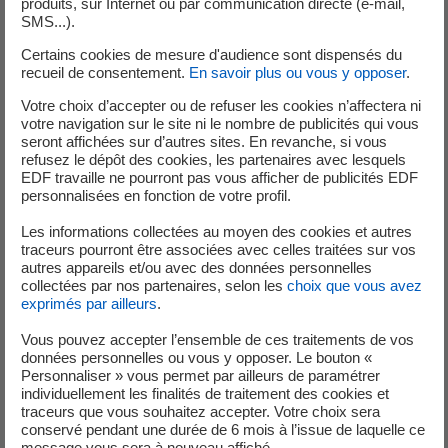
de panneaux photovoltaïques en toiture d’une puissance de 100
produits, sur Internet ou par communication directe (e-mail,
SMS...).
kWc
Certains cookies de mesure d'audience sont dispensés du
recueil de consentement.
En savoir plus ou vous y opposer
.
1 200 à 1 300 kWh
Votre choix d’accepter ou de refuser les cookies n’affectera ni
votre navigation sur le site ni le nombre de publicités qui vous
seront affichées sur d’autres sites. En revanche, si vous
produits par an
refusez le dépôt des cookies, les partenaires avec lesquels
EDF travaille ne pourront pas vous afficher de publicités EDF
personnalisées en fonction de votre profil.
Les informations collectées au moyen des cookies et autres
traceurs pourront être associées avec celles traitées sur vos
autres appareils et/ou avec des données personnelles
Une facture d’électricité réduite
collectées par nos partenaires, selon les
choix que vous avez
grâce aux panneaux solaires
exprimés par ailleurs
.
collectifs
Vous pouvez accepter l’ensemble de ces traitements de vos
données personnelles ou vous y opposer. Le bouton «
Personnaliser » vous permet par ailleurs de paramétrer
individuellement les finalités de traitement des cookies et
traceurs que vous souhaitez accepter. Votre choix sera
Avec 1200 à 1300 kWh produits chaque année et un taux
conservé pendant une durée de 6 mois à l’issue de laquelle ce
d’autoconsommation de 100%, la solution mise en place
message vous sera à nouveau affiché.