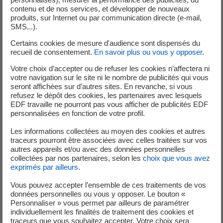
professionnels ayant une puissance
contenu et de nos services, et développer de nouveaux
produits, sur Internet ou par communication directe (e-mail,
souscrite jusqu’à 36 kVA : baisse de 0,23
SMS...).
€/MWh
26,35 €/MWh pour les professionnels
Certains cookies de mesure d'audience sont dispensés du
recueil de consentement.
En savoir plus ou vous y opposer
.
ayant une puissance souscrite supérieure
à 36 kVA et à 250 kVA : baisse de 0,23
Votre choix d’accepter ou de refuser les cookies n’affectera ni
votre navigation sur le site ni le nombre de publicités qui vous
€/MWh
seront affichées sur d’autres sites. En revanche, si vous
Stabilité des taux de CTA (Contribution Tarifaire
refusez le dépôt des cookies, les partenaires avec lesquels
d’Acheminement), fixés à 15% de la part fixe du
EDF travaille ne pourront pas vous afficher de publicités EDF
personnalisées en fonction de votre profil.
TURPE pour les clients raccordés au réseau de
distribution et à 5% pour les clients raccordés au
Les informations collectées au moyen des cookies et autres
réseau de transport.
traceurs pourront être associées avec celles traitées sur vos
autres appareils et/ou avec des données personnelles
Précision :
collectées par nos partenaires, selon les
choix que vous avez
exprimés par ailleurs
.
L’évolution tarifaire est différenciée en fonction des
options tarifaires et des puissances souscrites.
Vous pouvez accepter l’ensemble de ces traitements de vos
L’impact sur la facture de chaque client dépend donc de
données personnelles ou vous y opposer. Le bouton «
Personnaliser » vous permet par ailleurs de paramétrer
son option tarifaire, de sa puissance souscrite et de la
individuellement les finalités de traitement des cookies et
répartition de l’énergie consommée entre les différentes
traceurs que vous souhaitez accepter. Votre choix sera