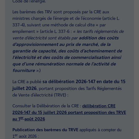
Code de l’énergie.
Les barèmes des TRV sont proposés par la CRE aux
ministres chargés de l’énergie et de l’économie (article L.
337-4), suivant une méthode de calcul dite « par
empilement » (article L. 337-6 :
« les tarifs réglementés de
vente d'électricité sont établis par
addition des coûts
d'approvisionnement au prix de marché, de la
garantie de capacité, des coûts d'acheminement de
l'électricité et des coûts de commercialisation ainsi
que d'une rémunération normale de l'activité de
fourniture
»
.)
2026-147 en date du 15
La CRE a publié
sa délibération
juillet 2026
, portant proposition des Tarifs Réglementés
de Vente d’électricité (TRVE) :
Consulter la Délibération de la CRE :
délibération CRE
2026-147 du 15 juillet 2026 portant proposition des TRVE
er
au 1
août 2026
Publication des barèmes du TRVE
appliqués à compter du
er
1
août 2026 :