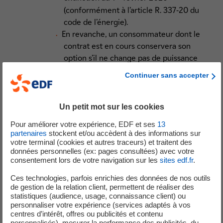
(conformément à l’article R. 337-20 du
code de l’énergie).
En revanche, un consommateur dont le
contrat est en cours conservera son
option s’il ne change pas de puissance
souscrite, d’option ou de version.
Continuer sans accepter
L’énergie réactive est facturée également en
Saison Basse Heures Creuses pour le TRV Vert (les
modalités de facturation de l’énergie réactive en
Un petit mot sur les cookies
Saison Haute demeurent inchangées) dans les
Pour améliorer votre expérience, EDF et ses
13
conditions prévues par la délibération de la CRE
partenaires
stockent et/ou accèdent à des informations sur
relative au TURPE 7.
votre terminal (cookies et autres traceurs) et traitent des
données personnelles (ex: pages consultées) avec votre
consentement lors de votre navigation sur les
sites edf.fr
.
La fiscalité applicable aux TRV évolue :
Ces technologies, parfois enrichies des données de nos outils
Les niveaux hors TVA de l’accise sur l’électricité
de gestion de la relation client, permettent de réaliser des
er
(anciennement CSPE) applicable au 1
février
statistiques (audience, usage, connaissance client) ou
(1)
personnaliser votre expérience (services adaptés à vos
2026
évoluent légèrement à la baisse :
centres d’intérêt, offres ou publicités et contenu
30,62 €/MWh pour les ménages et les
personnalisés), mesurer la performance des publicités, du