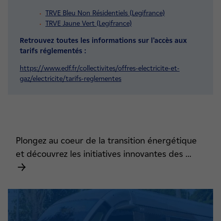
TRVE Bleu Non Résidentiels (Legifrance)
TRVE Jaune Vert (Legifrance)
Retrouvez toutes les informations sur l’accès aux
tarifs réglementés :
https://www.edf.fr/
coll
e
c
ti
vit
es/
offr
e
s-e
lectricite-
et-
gaz/ele
c
t
ri
c
it
e
/
tarifs-reglementes
Plongez au coeur de la transition énergétique
et découvrez les initiatives innovantes des ...