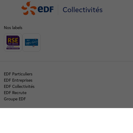
Collectivités
Nos labels
EDF Particuliers
EDF Entreprises
EDF Collectivités
EDF Recrute
Groupe EDF
linkedin
twitter
instagram
youtube
tiktok