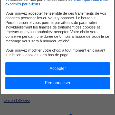
exprimés par ailleurs
.
aux locaux où se trouvent les clapets à contrôler générait
un risque de déclenchement des ventilateurs requis en
Vous pouvez accepter l’ensemble de ces traitements de vos
service.
En entrant pour effectuer le contrôle, l’ouverture
données personnelles ou vous y opposer. Le bouton «
Personnaliser » vous permet par ailleurs de paramétrer
de la porte a provoqué une variation de pression dans le
individuellement les finalités de traitement des cookies et
local, ce qui a
arrêté le ventilateur. L’arrêt du système de
traceurs que vous souhaitez accepter. Votre choix sera
ventilation oblige à déclarer le diesel hors-service dans le
conservé pendant une durée de 6 mois à l’issue de laquelle ce
message vous sera à nouveau affiché.
sens des spécifications techniques d’exploitation (STE). Il a
été remis en service 14 minutes plus tard.
Vous pouvez modifier votre choix à tout moment en cliquant
sur le lien « cookies » en bas de page.
Cet événement n’a entrainé aucune conséquence sur la
sûreté de l’installation. La direction de la centrale de
Flamanville 3 a déclaré à l’Autorité de sûreté nucléaire le 5
Accepter
novembre 2024, un événement significatif sûreté au
niveau 0 de l’échelle INES.
Personnaliser
Voir le fil d'ariane