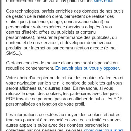
consentement lors de votre navigation sur les
sites edf.fr
.
puissance du réacteur.
Ces technologies, parfois enrichies des données de nos outils
Evénements significatifs de sûreté (ESS) déclarés aux
de gestion de la relation client, permettent de réaliser des
niveau 0 et 1 de l’échelle INES durant la période de
statistiques (audience, usage, connaissance client) ou
préparation de la divergence et d’essais physiques sur les
personnaliser votre expérience (services adaptés à vos
matériels liés au démarrage.
centres d’intérêt, offres ou publicités et contenu
Ces événements constituent des anomalies sans impact
personnalisés), mesurer la performance des publicités, du
réel sur la sûreté des installations. Ils concernent le non-
contenu et de nos services, et développer de nouveaux
respect d’une prescription ou d’une spécification précisée
produits, sur Internet ou par communication directe (e-mail,
dans les règles générales d’exploitation.
SMS...).
Certains cookies de mesure d'audience sont dispensés du
Evénement significatif de sûreté (ESS) déclarés au
recueil de consentement.
En savoir plus ou vous y opposer
.
niveau 0 de l’échelle INES
Votre choix d’accepter ou de refuser les cookies n’affectera ni
05/11/2024 - Déclaration d’un événement significatif
votre navigation sur le site ni le nombre de publicités qui vous
seront affichées sur d’autres sites. En revanche, si vous
sûreté (ESS) en raison de l’indisponibilité d’un diesel
refusez le dépôt des cookies, les partenaires avec lesquels
pendant 14 minutes.
EDF travaille ne pourront pas vous afficher de publicités EDF
personnalisées en fonction de votre profil.
Le 29 octobre, des intervenants devaient contrôler
Les informations collectées au moyen des cookies et autres
visuellement la bonne position de clapets sur les systèmes
traceurs pourront être associées avec celles traitées sur vos
de ventilation des six diesels de l’EPR. Lors de la
autres appareils et/ou avec des données personnelles
préparation de l’activité, il n’est pas identifié que l’accès
collectées par nos partenaires, selon les
choix que vous avez