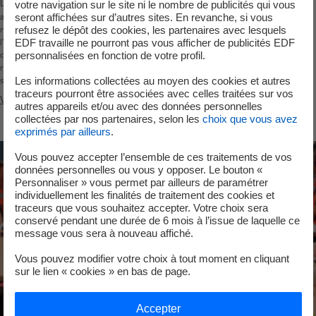
Les résultats de la surveillance de l’environnement
votre navigation sur le site ni le nombre de publicités qui vous
seront affichées sur d’autres sites. En revanche, si vous
autour de la centrale sont transmis au réseau
refusez le dépôt des cookies, les partenaires avec lesquels
national de mesures de la radioactivité dans
EDF travaille ne pourront pas vous afficher de publicités EDF
l’environnement. Développé sous l’égide de l’Autorité
personnalisées en fonction de votre profil.
de sûreté nucléaire, il est géré par l’Institut de
radioprotection et de sûreté nucléaire. Les données
Les informations collectées au moyen des cookies et autres
sont disponibles sur leur site internet.
traceurs pourront être associées avec celles traitées sur vos
Visiter le site mesure-radioactivite.fr
autres appareils et/ou avec des données personnelles
collectées par nos partenaires, selon les
choix que vous avez
exprimés par ailleurs
.
Vous pouvez accepter l’ensemble de ces traitements de vos
données personnelles ou vous y opposer. Le bouton «
Personnaliser » vous permet par ailleurs de paramétrer
individuellement les finalités de traitement des cookies et
traceurs que vous souhaitez accepter. Votre choix sera
conservé pendant une durée de 6 mois à l’issue de laquelle ce
message vous sera à nouveau affiché.
Vous pouvez modifier votre choix à tout moment en cliquant
sur le lien « cookies » en bas de page.
Accepter