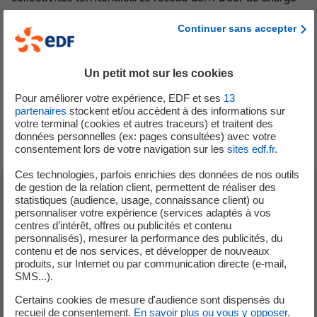
Mobilité électrique (3)
rapide d’Izivia couvre la totalité des régions françaises. Il
Continuer sans accepter
permet aux utilisateurs de recharger leur batterie en
Éclairage public (2)
moins de 30 minutes sur les axes autoroutiers du pays.
Précarité énergétique (2)
Toutes ces bornes sont alimentées par une électricité
Un petit mot sur les cookies
100% renouvelable fournie par EDF. Le matériel installé
L'engagement d'EDF (6)
Pour améliorer votre expérience, EDF et ses
13
par Izivia est compatible avec tous les véhicules
partenaires
stockent et/ou accèdent à des informations sur
La garantie réglementaire (4)
électriques du marché.
votre terminal (cookies et autres traceurs) et traitent des
données personnelles (ex: pages consultées) avec votre
consentement lors de votre navigation sur les
sites edf.fr
.
Ces technologies, parfois enrichies des données de nos outils
de gestion de la relation client, permettent de réaliser des
statistiques (audience, usage, connaissance client) ou
Dans la même sous-catégorie "Mobilité
personnaliser votre expérience (services adaptés à vos
centres d’intérêt, offres ou publicités et contenu
électrique"
personnalisés), mesurer la performance des publicités, du
contenu et de nos services, et développer de nouveaux
produits, sur Internet ou par communication directe (e-mail,
SMS...).
Comment développer la mobilité électrique dans
votre ville ?
Certains cookies de mesure d'audience sont dispensés du
recueil de consentement.
En savoir plus ou vous y opposer
.