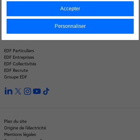
Nos labels
Accepter
Personnaliser
EDF Particuliers
EDF Entreprises
EDF Collectivités
EDF Recrute
Groupe EDF
linkedin
twitter
instagram
youtube
tiktok
Plan du site
Origine de l'électricité
Mentions légales