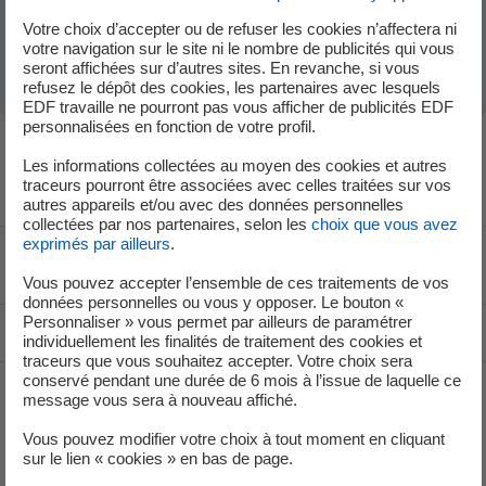
Votre choix d’accepter ou de refuser les cookies n’affectera ni
Qu’est-ce que le réseau Corri-Door ?
votre navigation sur le site ni le nombre de publicités qui vous
seront affichées sur d’autres sites. En revanche, si vous
refusez le dépôt des cookies, les partenaires avec lesquels
EDF travaille ne pourront pas vous afficher de publicités EDF
personnalisées en fonction de votre profil.
Les informations collectées au moyen des cookies et autres
traceurs pourront être associées avec celles traitées sur vos
autres appareils et/ou avec des données personnelles
collectées par nos partenaires, selon les
choix que vous avez
exprimés par ailleurs
.
Voir le fil d'ariane
Vous pouvez accepter l’ensemble de ces traitements de vos
données personnelles ou vous y opposer. Le bouton «
Personnaliser » vous permet par ailleurs de paramétrer
Haut de page
individuellement les finalités de traitement des cookies et
traceurs que vous souhaitez accepter. Votre choix sera
conservé pendant une durée de 6 mois à l’issue de laquelle ce
message vous sera à nouveau affiché.
Collectivités
Vous pouvez modifier votre choix à tout moment en cliquant
sur le lien « cookies » en bas de page.